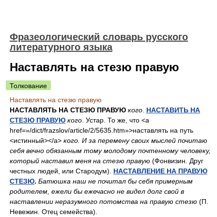
Фразеологический словарь русского
литературного языка
Наставлять на стезю правую
Толкование
Наставлять на стезю правую
НАСТАВЛЯТЬ НА СТЕЗЮ ПРАВУЮ
кого
.
НАСТАВИТЬ НА
СТЕЗЮ ПРАВУЮ
кого
. Устар. То же, что <a
href=»/dict/frazslov/article/2/5635.htm»>наставлять на путь
<истинный></a>
кого. И за перемену своих мыслей почитаю
себя вечно обязанным тому молодому почтенному человеку,
который наставил меня на стезю правую
(Фонвизин. Друг
честных людей, или Стародум).
НАСТАВЛЕНИЕ НА ПРАВУЮ
СТЕЗЮ
.
Батюшка наш не почитал бы себя примерным
родителем, ежели бы ежечасно не видел долг свой в
наставлении неразумного потомства на правую стезю
(П.
Невежин. Отец семейства).