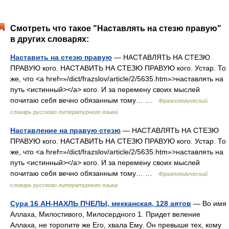
Смотреть что такое "Наставлять на стезю правую"
в других словарях:
Наставить на стезю правую
— НАСТАВЛЯТЬ НА СТЕЗЮ
ПРАВУЮ кого. НАСТАВИТЬ НА СТЕЗЮ ПРАВУЮ кого. Устар. То
же, что <a href=»/dict/frazslov/article/2/5635.htm»>наставлять на
путь <истинный></a> кого. И за перемену своих мыслей
почитаю себя вечно обязанным тому… …
Фразеологический
словарь русского литературного языка
Наставление на правую стезю
— НАСТАВЛЯТЬ НА СТЕЗЮ
ПРАВУЮ кого. НАСТАВИТЬ НА СТЕЗЮ ПРАВУЮ кого. Устар. То
же, что <a href=»/dict/frazslov/article/2/5635.htm»>наставлять на
путь <истинный></a> кого. И за перемену своих мыслей
почитаю себя вечно обязанным тому… …
Фразеологический
словарь русского литературного языка
Сура 16 АН-НАХЛЬ ПЧЕЛЫ, мекканская, 128 аятов
— Во имя
Аллаха, Милостивого, Милосердного 1. Придет веление
Аллаха, не торопите же Его, хвала Ему. Он превыше тех, кому