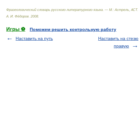
Фразеологический словарь русского литературного языка. — М.: Астрель, АСТ
.
А. И. Фёдоров
.
2008
.
Игры ⚽
Поможем решить контрольную работу
Наставить на путь
Наставить на стезю
правую