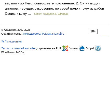
вы, помимо Него, совершаете поклонение. 2. Он низводит
ангелов, несущих откровение, по своей воле к тому из рабов
Своих, к кому …
Коран. Перевод Б. Шидфар
© Академик, 2000-2026
18+
Обратная связь:
Техподдержка
,
Реклама на сайте
👣 Путешествия
Экспорт словарей на сайты
, сделанные на PHP,
Joomla,
Drupal,
WordPress, MODx.