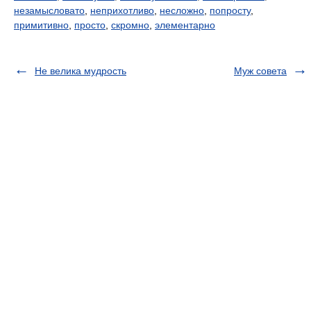
незамысловато
,
неприхотливо
,
несложно
,
попросту
,
примитивно
,
просто
,
скромно
,
элементарно
Не велика мудрость
Муж совета