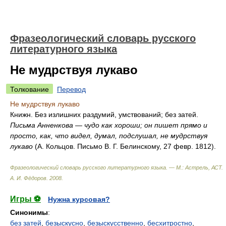
Фразеологический словарь русского
литературного языка
Не мудрствуя лукаво
Толкование
Перевод
Не мудрствуя лукаво
Книжн. Без излишних раздумий, умствований; без затей.
Письма Анненкова — чудо как хороши; он пишет прямо и
просто, как, что видел, думал, подслушал, не мудрствуя
лукаво
(А. Кольцов. Письмо В. Г. Белинскому, 27 февр. 1812).
Фразеологический словарь русского литературного языка. — М.: Астрель, АСТ
.
А. И. Фёдоров
.
2008
.
Игры ⚽
Нужна курсовая?
Синонимы
:
без затей
,
безыскусно
,
безыскусственно
,
бесхитростно
,