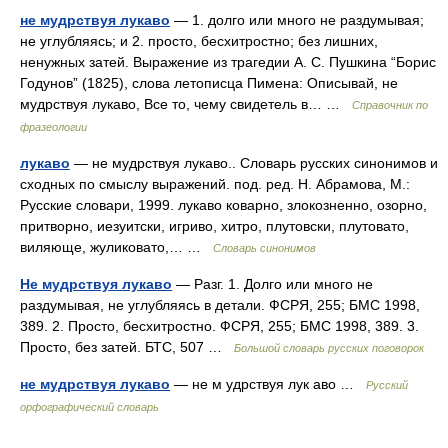
не мудрствуя лукаво
— 1. долго или много не раздумывая;
не углубляясь; и 2. просто, бесхитростно; без лишних,
ненужных затей. Выражение из трагедии А. С. Пушкина “Борис
Годунов” (1825), слова летописца Пимена: Описывай, не
мудрствуя лукаво, Все то, чему свидетель в… …
Справочник по
фразеологии
лукаво
— не мудрствуя лукаво.. Словарь русских синонимов и
сходных по смыслу выражений. под. ред. Н. Абрамова, М.:
Русские словари, 1999. лукаво коварно, злокозненно, озорно,
притворно, иезуитски, игриво, хитро, плутовски, плутовато,
виляюще, жуликовато,… …
Словарь синонимов
Не мудрствуя лукаво
— Разг. 1. Долго или много не
раздумывая, не углубляясь в детали. ФСРЯ, 255; БМС 1998,
389. 2. Просто, бесхитростно. ФСРЯ, 255; БМС 1998, 389. 3.
Просто, без затей. БТС, 507 …
Большой словарь русских поговорок
не мудрствуя лукаво
— не м удрствуя лук аво …
Русский
орфографический словарь