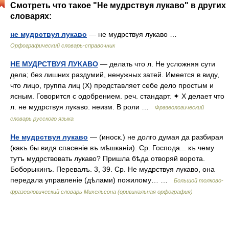
Смотреть что такое "Не мудрствуя лукаво" в других
словарях:
не мудрствуя лукаво
— не мудрствуя лукаво …
Орфографический словарь-справочник
НЕ МУДРСТВУЯ ЛУКАВО
— делать что л. Не усложняя сути
дела; без лишних раздумий, ненужных затей. Имеется в виду,
что лицо, группа лиц (Х) представляет себе дело простым и
ясным. Говорится с одобрением. реч. стандарт. ✦ Х делает что
л. не мудрствуя лукаво. неизм. В роли …
Фразеологический
словарь русского языка
Не мудрствуя лукаво
— (иноск.) не долго думая да разбирая
(какъ бы видя спасеніе въ мѣшканіи). Ср. Господа... къ чему
тутъ мудрствовать лукаво? Пришла бѣда отворяй ворота.
Боборыкинъ. Перевалъ. 3, 39. Ср. Не мудрствуя лукаво, она
передала управленіе (дѣлами) пожилому… …
Большой толково-
фразеологический словарь Михельсона (оригинальная орфография)