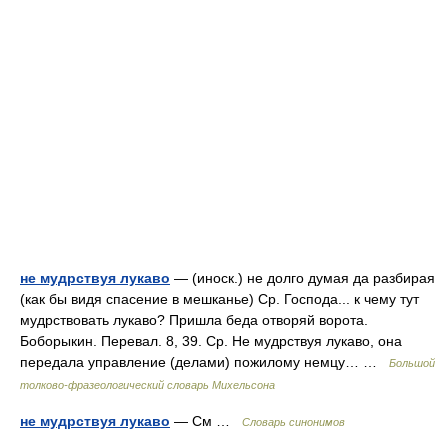
не мудрствуя лукаво
— (иноск.) не долго думая да разбирая
(как бы видя спасение в мешканье) Ср. Господа... к чему тут
мудрствовать лукаво? Пришла беда отворяй ворота.
Боборыкин. Перевал. 8, 39. Ср. Не мудрствуя лукаво, она
передала управление (делами) пожилому немцу… …
Большой
толково-фразеологический словарь Михельсона
не мудрствуя лукаво
— См …
Словарь синонимов