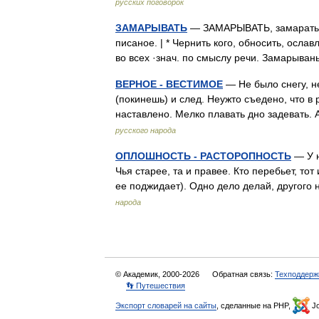
русских поговорок
ЗАМАРЫВАТЬ
— ЗАМАРЫВАТЬ, замарать что
писаное. | * Чернить кого, обносить, ослав
во всех ·знач. по смыслу речи. Замарыв
ВЕРНОЕ - ВЕСТИМОЕ
— Не было снегу, не
(покинешь) и след. Неужто съедено, что в
наставлено. Мелко плавать дно задевать.
русского народа
ОПЛОШНОСТЬ - РАСТОРОПНОСТЬ
— У на
Чья старее, та и правее. Кто перебьет, тот
ее поджидает). Одно дело делай, другого
народа
© Академик, 2000-2026
Обратная связь:
Техподдерж
👣 Путешествия
Экспорт словарей на сайты
, сделанные на PHP,
Jo