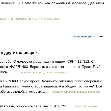
деревне
…
Да
это
же
вон
чем
пахнет
!
(
Ф
.
Абрамов
.
Две
зимы
зыка
. —
М
.
:
Астрель
,
АСТ
.
А
.
И
.
Фёдоров
.
2008
.
Замарать рыло
 в других словарях:
Пренебр. О человеке с распухшим лицом. СРНГ 11, 312. С
овека. ФСРЯ, 403. Воротить рыло от кого, от чего. Прост. Груб.
зрением,… …
Большой словарь русских поговорок
 РЫЛО. Грубо прост. Запятнать себя чем либо; опорочить
з Ганичев от меня отворачивается. А в общем то, что же? Всё
я избегать людей, у которых… …
Фразеологический словарь русского
апятнать, опорочить себя чем л. Ф 1, 291 …
Большой словарь