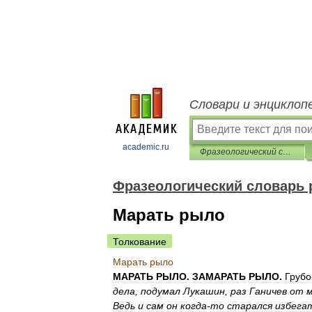
Словари и энциклоп
academic.ru
Фразеологический словарь русского литературного языка
Фразеологический словарь 
Марать рыло
Толкование
Марать
рыло
МАРАТЬ
РЫЛО
.
ЗАМАРАТЬ
РЫЛО
.
Грубо
дела
,
подумал
Лукашин
,
раз
Ганичев
от
Ведь
и
сам
он
когда
-
то
старался
избега