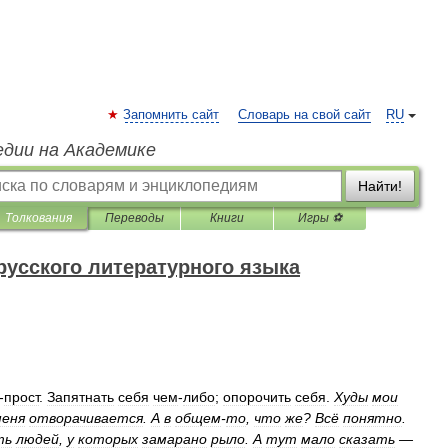
Запомнить сайт
Словарь на свой сайт
RU
едии на Академике
Найти!
Толкования
Переводы
Книги
Игры ⚽
русского литературного языка
-
прост
.
Запятнать
себя
чем
-
либо
;
опорочить
себя
.
Худы
мои
меня
отворачивается
.
А
в
общем
-
то
,
что
же
?
Всё
понятно
.
ть
людей
,
у
которых
замарано
рыло
.
А
тут
мало
сказать
—