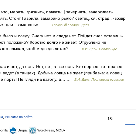
, марать, грязнить, пачкать; | зачернять, зачеркивать
лять. Стоит Гаврила, замарано рыло? светец. ся, страд., ·возвр.
анье ·длит. замаранье… …
Толковый словарь Даля
 было и следу. Снегу нет, и следу нет. Пойдет снег, оставишь
 рот положено? Коротко долго не живет. Отрублено не
 А кто слыхал, чтоб медведь летал?… …
В.И. Даль. Пословицы
с и нет, да есть. Нет, нет, а все есть. Кто первее, тот правее.
 и ведет (в танцах). Добыча ловца не ждет (прибавка: а ловец
 не порть! Не гляди на ватолу, а… …
В.И. Даль. Пословицы русского
ка
,
Реклама на сайте
18+
omla,
Drupal,
WordPress, MODx.