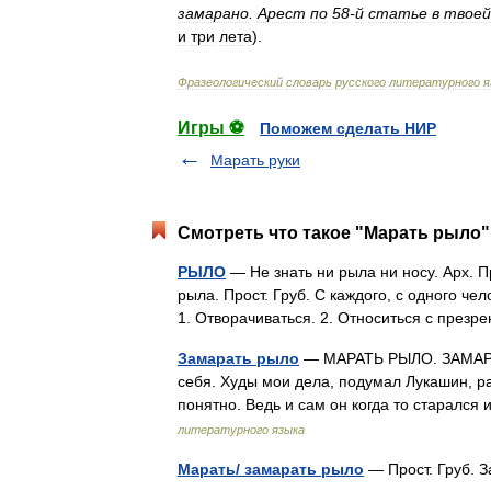
замарано
.
Арест
по
58
-
й
статье
в
твоей
и
три
лета
).
Фразеологический
словарь
русского
литературного
я
Игры ⚽
Поможем сделать НИР
Марать руки
Смотреть что такое "Марать рыло"
РЫЛО
— Не знать ни рыла ни носу. Арх. 
рыла. Прост. Груб. С каждого, с одного чел
1. Отворачиваться. 2. Относиться с пре
Замарать рыло
— МАРАТЬ РЫЛО. ЗАМАРАТЬ
себя. Худы мои дела, подумал Лукашин, ра
понятно. Ведь и сам он когда то старалс
литературного языка
Марать/ замарать рыло
— Прост. Груб. З