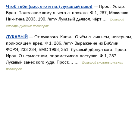
Чтоб тебя (вас, его и пр.) лукавый взял!
— Прост. Устар.
Бран. Пожелание кому л. чего л. плохого. Ф 1, 287; Мокиенко,
Никитина 2003, 190. /em> Лукавый дьявол, чёрт …
Большой
словарь русских поговорок
ЛУКАВЫЙ
— От лукавого. Книжн. О чём л. лишнем, неверном,
приносящем вред. Ф 1, 286. /em> Выражение из Библии.
ФСРЯ, 233 234; БМС 1998, 351. Лукавый дёрнул кого. Прост.
Ирон. О неуместном, опрометчивом поступке. Ф 1, 287.
Лукавый занёс кого куда. Прост.… …
Большой словарь русских
поговорок