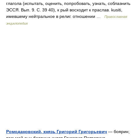
глагола (испытать, оценить, попробовать, узнать, соблазнить
ЭССЯ. Вып. 9. С. 39 40), к рый восходит к праслав. kusiti,
имевшему нейтральное в религ. отношении …
Православная
энциклопедия
Ромодановский, князь Григорий Григорьевич
— боярин;