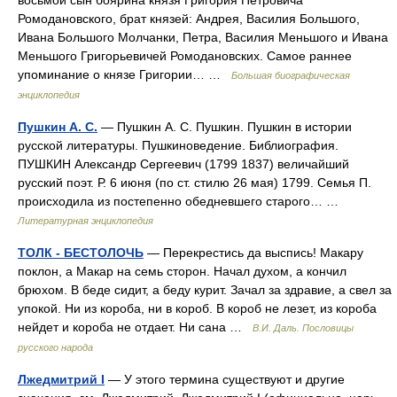
восьмой сын боярина князя Григория Петровича
Ромодановского, брат князей: Андрея, Василия Большого,
Ивана Большого Молчанки, Петра, Василия Меньшого и Ивана
Меньшого Григорьевичей Ромодановских. Самое раннее
упоминание о князе Григории… …
Большая биографическая
энциклопедия
Пушкин А. С.
— Пушкин А. С. Пушкин. Пушкин в истории
русской литературы. Пушкиноведение. Библиография.
ПУШКИН Александр Сергеевич (1799 1837) величайший
русский поэт. Р. 6 июня (по ст. стилю 26 мая) 1799. Семья П.
происходила из постепенно обедневшего старого… …
Литературная энциклопедия
ТОЛК - БЕСТОЛОЧЬ
— Перекрестись да выспись! Макару
поклон, а Макар на семь сторон. Начал духом, а кончил
брюхом. В беде сидит, а беду курит. Зачал за здравие, а свел за
упокой. Ни из короба, ни в короб. В короб не лезет, из короба
нейдет и короба не отдает. Ни сана …
В.И. Даль. Пословицы
русского народа
Лжедмитрий I
— У этого термина существуют и другие