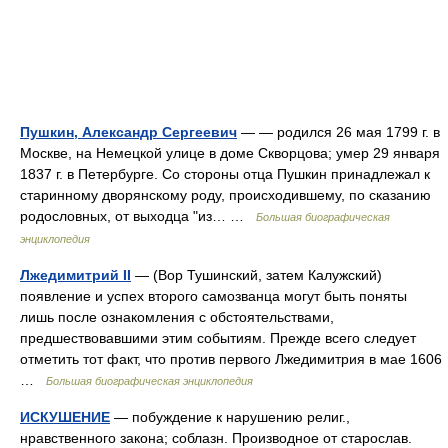
Пушкин, Александр Сергеевич
— — родился 26 мая 1799 г. в
Москве, на Немецкой улице в доме Скворцова; умер 29 января
1837 г. в Петербурге. Со стороны отца Пушкин принадлежал к
старинному дворянскому роду, происходившему, по сказанию
родословных, от выходца "из… …
Большая биографическая
энциклопедия
Лжедимитрий II
— (Вор Тушинский, затем Калужский)
появление и успех второго самозванца могут быть поняты
лишь после ознакомления с обстоятельствами,
предшествовавшими этим событиям. Прежде всего следует
отметить тот факт, что против первого Лжедимитрия в мае 1606
…
Большая биографическая энциклопедия
ИСКУШЕНИЕ
— побуждение к нарушению религ.,
нравственного закона; соблазн. Производное от старослав.