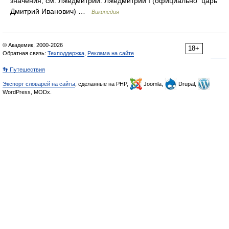
значения, см. Лжедмитрий. Лжедмитрий I (официально царь
Дмитрий Иванович) …
Википедия
© Академик, 2000-2026
18+
Обратная связь:
Техподдержка
,
Реклама на сайте
👣 Путешествия
Экспорт словарей на сайты
, сделанные на PHP,
Joomla,
Drupal,
WordPress, MODx.