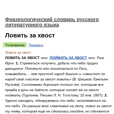
Фразеологический словарь русского
литературного языка
Ловить за хвост
Толкование
Перевод
Ловить за хвост
ЛОВИТЬ ЗА ХВОСТ
что
.
ПОЙМАТЬ ЗА ХВОСТ
что
. Разг.
Ирон.
1.
Стремиться получить, добыть что-либо трудно
дающееся.
Потянуло его пошататься по Руси,
повыведать… чем простой народ дышит и «смыслит ли
народ своё счастье за хвост ловить»
(В. Шишков. Емельян
Пугачёв).
Системами дорожат только те, которым вся
правда в руки не даётся, которые хотят её за хвост
поймать
(Тургенев. Письмо Л. Н. Толстому, 15 янв. 1857).
2.
Удачно находить, обнаруживать что-либо; наталкиваться на
что-либо.
Он раньше всех схватывал на лету, ловил за хвост
ту тему, которая ещё не сделалась сегодня, но сделается