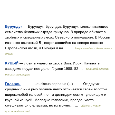
Бурундук
— Бурундук. Бурундук. Бурундук, млекопитающее
семейства беличьих отряда грызунов. В природе обитает в
хвойных и смешанных лесах Северного полушария. В России
известен азиатский Б., встречающийся на северо востоке
Европейской части, в Сибири и на… …
Энциклопедия «Животные в
доме»
КУЦЫЙ
— Ловить куцего за хвост. Волг. Ирон. Начинать
заведомо неудачное дело. Глухов 1988, 82 …
Большой словарь
русских поговорок
Голавль
— Leuciscus cephalus (L.) От других
сродных с ним рыб голавль легко отличается своей толстой
широколобой головой, почти цилиндрическим туловищем и
крупной чешуей. Молодые голавлики, правда, часто
смешиваются с ельцами, но их можно… …
Жизнь и ловля
пресноводных рыб