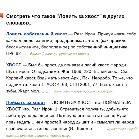
Смотреть что такое "Ловить за хвост" в других
словарях:
Ловить собственный хвост
— Разг. Ирон. Придумывать себе
какое л. дело, занятие, предпринимать что л. (как правило
бессмысленное, бесполезное) по собственной инициативе.
НРЛ 82 …
Большой словарь русских поговорок
ХВОСТ
— Был бы прост, да привязан лисий хвост. Народн.
Шутл. ирон. О подхалиме. Жиг. 1969, 220. Бычий хвост. См.
Коровий хвост. Вздымать хвост. Арх., Пск. Неодобр. То же, что
поднимать хвост 1. АОС 4, 68; СПП 2001, 77. Взять хвост в
зубы. Жарг. мол.… …
Большой словарь русских поговорок
Поймать за хвост
— ЛОВИТЬ ЗА ХВОСТ что. ПОЙМАТЬ ЗА
ХВОСТ что. Разг. Ирон. 1. Стремиться получить, добыть что
либо трудно дающееся. Потянуло его пошататься по Руси,
повыведать… чем простой народ дышит и «смыслит ли народ
своё счастье за хвост ловить» (В. Шишков.… …
Фразеологический
словарь русского литературного языка