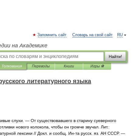
Запомнить сайт
Словарь на свой сайт
RU
едии на Академике
Найти!
Толкования
Переводы
Книги
Игры ⚽
русского литературного языка
живые
слухи
. —
От
существовавшего
в
старину
суеверного
отливки
нового
колокола
,
чтобы
он
громче
звучал
.
Лит
.
:
атурной
лексики
//
Докл
.
и
сообщ
.
Ин
-
та
русск
.
яз
.
АН
СССР
. —