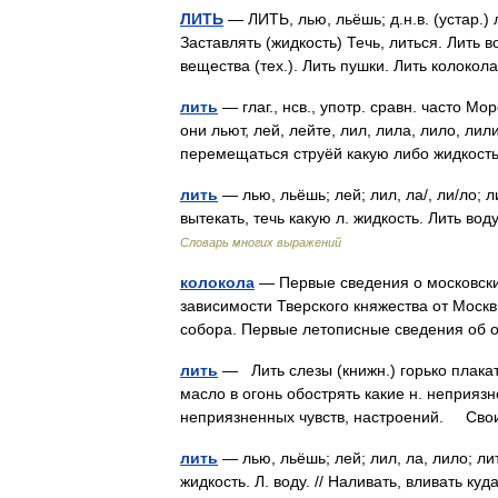
ЛИТЬ
— ЛИТЬ, лью, льёшь; д.н.в. (устар.) л
Заставлять (жидкость) Течь, литься. Лить в
вещества (тех.). Лить пушки. Лить колоко
лить
— глаг., нсв., употр. сравн. часто Мо
они льют, лей, лейте, лил, лила, лило, ли
перемещаться струёй какую либо жидкост
лить
— лью, льёшь; лей; лил, ла/, ли/ло; ли/
вытекать, течь какую л. жидкость. Лить вод
Словарь многих выражений
колокола
— Первые сведения о московских 
зависимости Тверского княжества от Москв
собора. Первые летописные сведения об
лить
— Лить слезы (книжн.) горько плака
масло в огонь обострять какие н. неприяз
неприязненных чувств, настроений. С
лить
— лью, льёшь; лей; лил, ла, лило; литы
жидкость. Л. воду. // Наливать, вливать куд