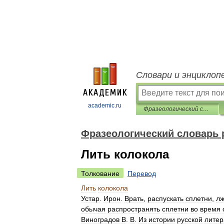
Словари и энциклоп
academic.ru
Фразеологический словарь русского литературного языка
Фразеологический словарь 
Лить колокола
Толкование
Перевод
Лить
колокола
Устар
.
Ирон
.
Врать
,
распускать
сплетни
,
л
обычая
распространять
сплетни
во
время
Виноградов
В
.
В
.
Из
истории
русской
литер