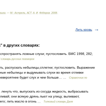
зыка
. —
М
.
:
Астрель
,
АСТ
.
А
.
И
.
Фёдоров
.
2008
.
Лить кровь
" в других словарях:
аспространять ложные слухи; пустословить. БМС 1998, 282;
 словарь русских поговорок
ть, распускать небылицы,сплетни; пустословить. Выражение
тные небылицы и выдумывать слухи во время отливки
м невероятнее будет слух и чем больше… …
Справочник по
. ленуть что, выпускать из сосуда жидкость, выбрасывать
аливай; они всякую дрянь льют на улицу, выливают,
ь его; лить масло в огонь …
Толковый словарь Даля