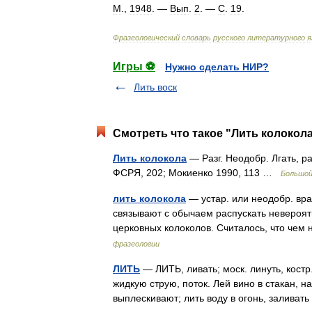
М
.,
1948
. —
Вып
.
2
. —
С
.
19
.
Фразеологический
словарь
русского
литературного
я
Игры ⚽
Нужно сделать НИР?
Лить воск
Смотреть что такое "Лить колокола
Лить колокола
— Разг. Неодобр. Лгать, р
ФСРЯ, 202; Мокиенко 1990, 113 …
Большой
лить колокола
— устар. или неодобр. вра
связывают с обычаем распускать невероя
церковных колоколов. Считалось, что че
фразеологии
ЛИТЬ
— ЛИТЬ, ливать; моск. линуть, костр
жидкую струю, поток. Лей вино в стакан, н
выплескивают; лить воду в огонь, заливат