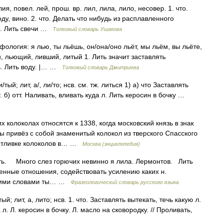
ия, повел. лей, прош. вр. лил, лила, лило, несовер. 1. что.
оду, вино. 2. что. Делать что нибудь из расплавленного
ла. Лить свечи …
Толковый словарь Ушакова
рфология: я лью, ты льёшь, он/она/оно льёт, мы льём, вы льёте,
ли, льющий, ливший, литый 1. Лить значит заставлять
ь. Лить воду. |… …
Толковый словарь Дмитриева
тый; лит, а/, ли/то; нсв. см. тж. литься 1) а) что Заставлять
у. б) отт. Наливать, вливать куда л. Лить керосин в бочку …
колоколах относятся к 1338, когда московский князь в знак
ы привёз с собой знаменитый колокол из тверского Спасского
 отливке колоколов в… …
Москва (энциклопедия)
ть. Много слез горючих невинно я лила. Лермонтов. Лить
ненные отношения, содействовать усилению каких н.
воими словами ты… …
Фразеологический словарь русского языка
й; лит, а, лито; нсв. 1. что. Заставлять вытекать, течь какую л.
а л. Л. керосин в бочку. Л. масло на сковородку. // Проливать,