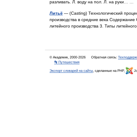
разливать. Л. воду на пол. Л. на руки… 
Литьё
— (Casting) Технологический процес
производства в средние века Содержание 
литейного производства 3. Типы литейно
© Академик, 2000-2026
Обратная связь:
Техподдерж
👣 Путешествия
Экспорт словарей на сайты
, сделанные на PHP,
Jo