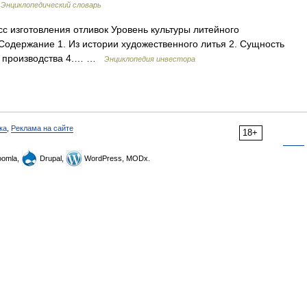
…
Энциклопедический словарь
с изготовления отливок Уровень культуры литейного
Содержание 1. Из истории художественного литья 2. Сущность
го производства 4.… …
Энциклопедия инвестора
ка
,
Реклама на сайте
18+
omla,
Drupal,
WordPress, MODx.