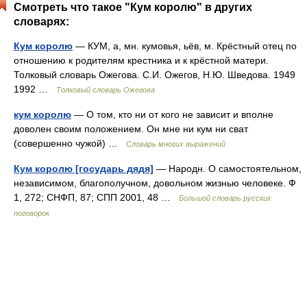
Смотреть что такое "Кум королю" в других
словарях:
Кум королю
— КУМ, а, мн. кумовья, ьёв, м. Крёстный отец по
отношению к родителям крестника и к крёстной матери.
Толковый словарь Ожегова. С.И. Ожегов, Н.Ю. Шведова. 1949
1992 …
Толковый словарь Ожегова
кум королю
— О том, кто ни от кого не зависит и вполне
доволен своим положением. Он мне ни кум ни сват
(совершенно чужой) …
Словарь многих выражений
Кум королю [государь дядя]
— Народн. О самостоятельном,
независимом, благополучном, довольном жизнью человеке. Ф
1, 272; СНФП, 87; СПП 2001, 48 …
Большой словарь русских
поговорок