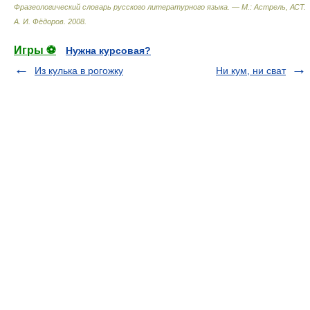
Фразеологический словарь русского литературного языка. — М.: Астрель, АСТ
.
А. И. Фёдоров
.
2008
.
Игры ⚽
Нужна курсовая?
Из кулька в рогожку
Ни кум, ни сват