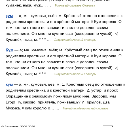
куманёк, нька, муж.… …
Толковый словарь Ожегова
кум
— а; мн. кумовья, вьёв; м. Крёстный отец по отношению к
родителям крестника и его крёстной матери. ◊ Кум королю. О
том, кто ни от кого не зависит и вполне доволен своим
положением. Он мне ни кум ни сват (совершенно чужой). ◁
Куманёк, нька; м. * * * …
Энциклопедический словарь
Кум
— а; мн. кумовья, вьёв; м. Крёстный отец по отношению к
родителям крестника и его крёстной матери. ◊ Кум королю. О
том, кто ни от кого не зависит и вполне доволен своим
положением. Он мне ни кум ни сват (совершенно чужой). ◁
Куманёк, нька; м. * * * …
Энциклопедический словарь
кум
— а, мн. кумовья, ьёв, м. 1. Крестный отец по отношению к
родителям крестника и к крестной матери. 2. устар. и прост.
Обращение к знакомому пожилому мужчине. Здорово, кум
Егор! Ну, каково, приятель, поживаешь? И. Крылов, Два
Мужика. ◊ кум королю о… …
Малый академический словарь
© Академик, 2000-2026