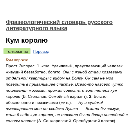
Фразеологический словарь русского
литературного языка
Кум королю
Толкование
Перевод
Кум королю
Прост. Экспрес.
1.
кто
. Удачливый, преуспевающий человек,
живущий беззаботно, богато.
Они с женой стали хозяевами
отдельной квартиры с видом на Волгу. Он сам не мог
поверить в привалившее счастье. Всего-то навсего чутко
пошевелил мозгами, прижал совесть, и вот теперь кум
королю
(В. Степанов. Семейный вариант).
2.
Богато,
обеспеченно и независимо (жить). —
Ну и кулёма! —
выговаривала мне по-свойски Лушка. — Вышла бы замуж,
жила б себе кум королю, не таскала бы на базар последний с
головы платок
(А. Санжаровский. Оренбургский платок).