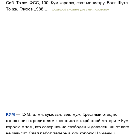
Сиб. То же. ФСС, 100. Кум королю, сват министру. Волг. Шутл.
То же. Глухов 1988 …
Большой словарь русских поговорок
КУМ
— КУМ, а, мн. кумовья, ьёв, муж. Крёстный отец по
отношению к родителям крестника и к крёстной матери. • Кум
королю о том, кто совершенно свободен и доволен, ни от кого
не зависит. Сдал работутеперь я кум королю! | уменьш.