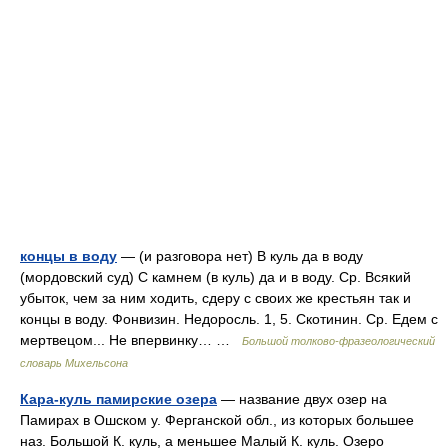
концы в воду
— (и разговора нет) В куль да в воду
(мордовский суд) С камнем (в куль) да и в воду. Ср. Всякий
убыток, чем за ним ходить, сдеру с своих же крестьян так и
концы в воду. Фонвизин. Недоросль. 1, 5. Скотинин. Ср. Едем с
мертвецом... Не впервинку… …
Большой толково-фразеологический
словарь Михельсона
Кара-куль памирские озера
— название двух озер на
Памирах в Ошском у. Ферганской обл., из которых большее
наз. Большой К. куль, а меньшее Малый К. куль. Озеро