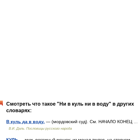
Смотреть что такое "Ни в куль ни в воду" в других
словарях:
В куль да в воду.
— (мордовский суд). См. НАЧАЛО КОНЕЦ …
В.И. Даль. Пословицы русского народа
КУЛЬ
— муж. рогожный мешок; из мочал ткутся, на стоячем