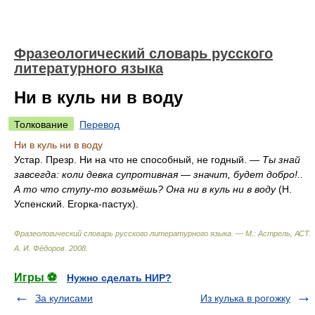
Фразеологический словарь русского
литературного языка
Ни в куль ни в воду
Толкование
Перевод
Ни в куль ни в воду
Устар. Презр. Ни на что не способный, не годный. —
Ты знай
завсегда: коли девка супротивная — значит, будет добро!..
А то что ступу-то возьмёшь? Она ни в куль ни в воду
(Н.
Успенский. Егорка-пастух).
Фразеологический словарь русского литературного языка. — М.: Астрель, АСТ
.
А. И. Фёдоров
.
2008
.
Игры ⚽
Нужно сделать НИР?
За кулисами
Из кулька в рогожку