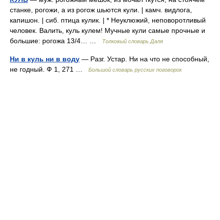
станке, рогожи, а из рогож шьются кули. | камч. видлога,
капишон. | сиб. птица кулик. | * Неуклюжий, неповоротливый
человек. Валить, куль кулем! Мучные кули самые прочные и
большие: рогожа 13/4… …
Толковый словарь Даля
Ни в куль ни в воду
— Разг. Устар. Ни на что не способный,
не годный. Ф 1, 271 …
Большой словарь русских поговорок