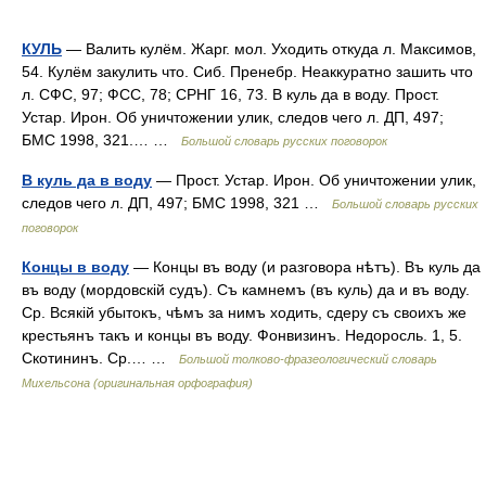
КУЛЬ
— Валить кулём. Жарг. мол. Уходить откуда л. Максимов,
54. Кулём закулить что. Сиб. Пренебр. Неаккуратно зашить что
л. СФС, 97; ФСС, 78; СРНГ 16, 73. В куль да в воду. Прост.
Устар. Ирон. Об уничтожении улик, следов чего л. ДП, 497;
БМС 1998, 321.… …
Большой словарь русских поговорок
В куль да в воду
— Прост. Устар. Ирон. Об уничтожении улик,
следов чего л. ДП, 497; БМС 1998, 321 …
Большой словарь русских
поговорок
Концы в воду
— Концы въ воду (и разговора нѣтъ). Въ куль да
въ воду (мордовскій судъ). Съ камнемъ (въ куль) да и въ воду.
Ср. Всякій убытокъ, чѣмъ за нимъ ходить, сдеру съ своихъ же
крестьянъ такъ и концы въ воду. Фонвизинъ. Недоросль. 1, 5.
Скотининъ. Ср.… …
Большой толково-фразеологический словарь
Михельсона (оригинальная орфография)