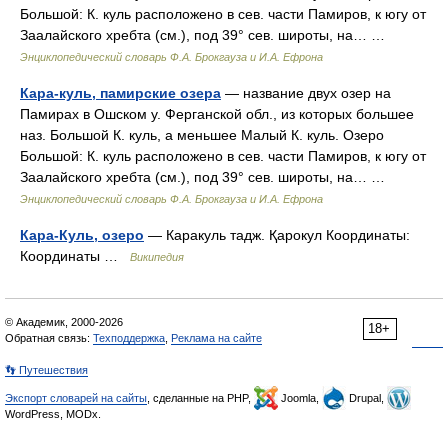
Большой: К. куль расположено в сев. части Памиров, к югу от
Заалайского хребта (см.), под 39° сев. широты, на… …
Энциклопедический словарь Ф.А. Брокгауза и И.А. Ефрона
Кара-куль, памирские озера
— название двух озер на
Памирах в Ошском у. Ферганской обл., из которых большее
наз. Большой К. куль, а меньшее Малый К. куль. Озеро
Большой: К. куль расположено в сев. части Памиров, к югу от
Заалайского хребта (см.), под 39° сев. широты, на… …
Энциклопедический словарь Ф.А. Брокгауза и И.А. Ефрона
Кара-Куль, озеро
— Каракуль тадж. Қарокул Координаты:
Координаты …
Википедия
© Академик, 2000-2026
18+
Обратная связь:
Техподдержка
,
Реклама на сайте
👣 Путешествия
Экспорт словарей на сайты
, сделанные на PHP,
Joomla,
Drupal,
WordPress, MODx.