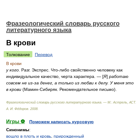
Фразеологический словарь русского
литературного языка
В крови
Толкование
Перевод
В крови
у кого
. Разг. Экспрес. Что-либо свойственно человеку как
индивидуальное качество, черта характера. — [
Я
]
работаю
совсем не из-за денег, а только из любви к делу. У меня это
в крови
(Мамин-Сибиряк. Рекомендательное письмо).
Фразеологический словарь русского литературного языка. — М.: Астрель, АСТ
.
А. И. Фёдоров
.
2008
.
Игры ⚽
Поможем написать курсовую
Синонимы
:
вошло в плоть и кровь
,
прирожденный