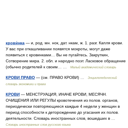
крови́нка
— и, род. мн. нок, дат. нкам, ж. 1. разг. Капля крови.
У вас при откашливании появятся мокроты, могут даже
появиться с кровинками… Вы не пугайтесь. Закруткин,
Сотворение мира. 2. обл. и народно поэт. Ласковое обращение
(обычно родителей к своим… …
Малый академический словарь
КРОВИ ПРАВО
— (см. ПРАВО КРОВИ) …
Энциклопедический
словарь экономики и права
КРОВИ
— МЕНСТРУАЦИЯ, ИНАЧЕ КРОВИ, МЕСЯЧН.
ОЧИЩЕНИЯ ИЛИ РЕГУЛЫ кровотечения из полов. органов,
периодически повторяющиеся каждые 4 недели у женщин в
период способности к деторождению до угасания их полов.
деятельности. Словарь иностранных слов, вошедших в …
Словарь иностранных слов русского языка