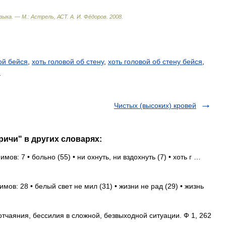
зыка
. —
М
.
:
Астрель
,
АСТ
.
А
.
И
.
Фёдоров
.
2008
.
ой бейся
,
хоть головой об стену
,
хоть головой об стену бейся
,
й
Чистых (высоких) кровей
ричи" в других словарях:
мов: 7 • больно (55) • ни охнуть, ни вздохнуть (7) • хоть г …
мов: 28 • белый свет не мил (31) • жизни не рад (29) • жизнь
тчаяния, бессилия в сложной, безвыходной ситуации. Ф 1, 262