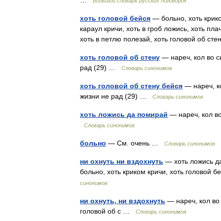
…
Большой словарь русских поговорок
хоть головой бейся
— больно, хоть крико
караул кричи, хоть в гроб ложись, хоть плач
хоть в петлю полезай, хоть головой об сте
хоть головой об стену
— нареч, кол во си
рад (29) …
Словарь синонимов
хоть головой об стену бейся
— нареч, ко
жизни не рад (29) …
Словарь синонимов
хоть ложись да помирай
— нареч, кол во 
Словарь синонимов
больно
— См. очень …
Словарь синонимов
ни охнуть ни вздохнуть
— хоть ложись да
больно, хоть криком кричи, хоть головой 
синонимов
ни охнуть, ни вздохнуть
— нареч, кол во 
головой об с …
Словарь синонимов