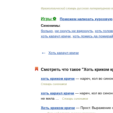
Фразеологический
словарь
русского
литературного
я
Игры ⚽
Поможем написать курсовую
Синонимы
:
больно
,
ни охнуть ни вздохнуть
,
хоть голов
хоть караул кричи
,
хоть ложись да помира
Хоть караул кричи
Смотреть что такое "Хоть криком к
хоть криком кричи
— нареч, кол во синони
Словарь синонимов
хоть караул кричи
— нареч, кол во синони
не мила …
Словарь синонимов
Хоть криком кричи
— Прост. Выражение о