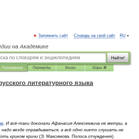
Запомнить сайт
Словарь на свой сайт
RU
едии на Академике
Найти!
Толкования
Переводы
Книги
Игры ⚽
русского литературного языка
чи
.
И
всё
-
таки
доконали
Афанасия
Алексеевича
не
метры
,
а
о
надо
везде
оправдываться
,
а
всё
одно
никто
слушать
не
Хоть
криком
кричи
(
Э
.
Максимова
.
Полоса
отчуждения
).