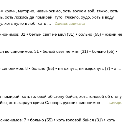
м кричи, муторно, невыносимо, хоть волком вой, тяжко, хоть
ь, хоть ложись да помирай, туго, тяжело, худо, хоть в воду,
ну, хоть пулю в лоб, хоть …
Словарь синонимов
нонимов: 31 • белый свет не мил (31) • больно (55) • жизни не
л во синонимов: 31 • белый свет не мил (31) • больно (55) •
синонимов: 8 • больно (55) • ни охнуть, ни вздохнуть (7) • х …
 помирай, хоть головой об стену бейся, хоть головой об стену,
бейся, хоть караул кричи Словарь русских синонимов …
Словарь
синонимов: 7 • больно (55) • хоть головой бейся (31) • хоть