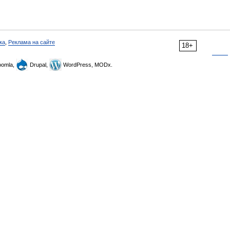
ка
,
Реклама на сайте
18+
omla,
Drupal,
WordPress, MODx.