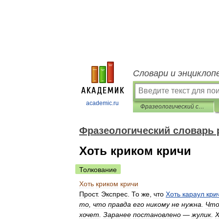
Словари и энциклоп
academic.ru
Фразеологический словарь русского литературного языка
Фразеологический словарь 
Хоть криком кричи
Толкование
Хоть
криком
кричи
Прост
.
Экспрес
.
То
же
,
что
Хоть
караул
кри
то
,
что
правда
его
никому
не
нужна
.
Чт
хочет
.
Заранее
постановлено
—
жулик
.