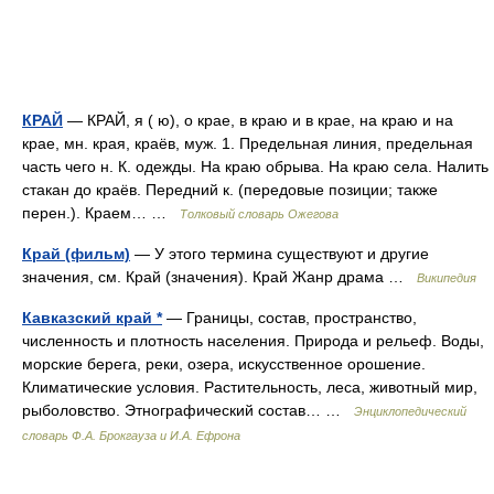
КРАЙ
— КРАЙ, я ( ю), о крае, в краю и в крае, на краю и на
крае, мн. края, краёв, муж. 1. Предельная линия, предельная
часть чего н. К. одежды. На краю обрыва. На краю села. Налить
стакан до краёв. Передний к. (передовые позиции; также
перен.). Краем… …
Толковый словарь Ожегова
Край (фильм)
— У этого термина существуют и другие
значения, см. Край (значения). Край Жанр драма …
Википедия
Кавказский край *
— Границы, состав, пространство,
численность и плотность населения. Природа и рельеф. Воды,
морские берега, реки, озера, искусственное орошение.
Климатические условия. Растительность, леса, животный мир,
рыболовство. Этнографический состав… …
Энциклопедический
словарь Ф.А. Брокгауза и И.А. Ефрона