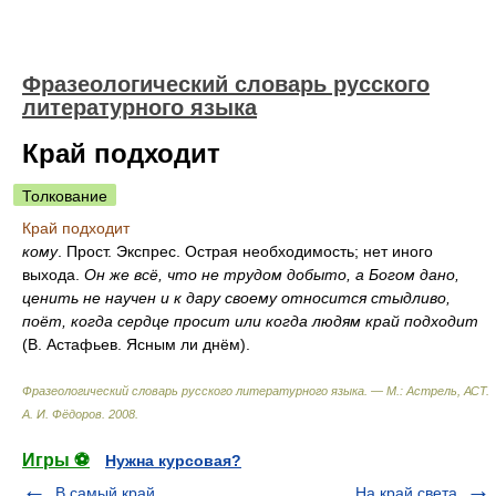
Фразеологический словарь русского
литературного языка
Край подходит
Толкование
Край подходит
кому
. Прост. Экспрес. Острая необходимость; нет иного
выхода.
Он же всё, что не трудом добыто, а Богом дано,
ценить не научен и к дару своему относится стыдливо,
поёт, когда сердце просит или когда людям край подходит
(В. Астафьев. Ясным ли днём).
Фразеологический словарь русского литературного языка. — М.: Астрель, АСТ
.
А. И. Фёдоров
.
2008
.
Игры ⚽
Нужна курсовая?
В самый край
На край света