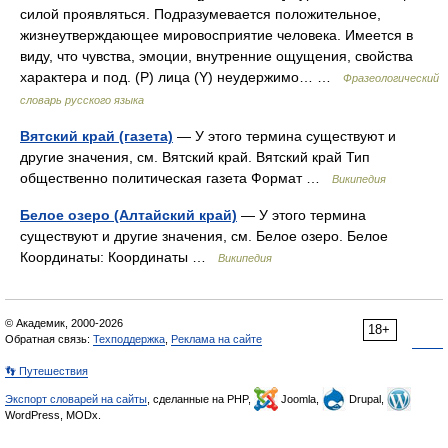
силой проявляться. Подразумевается положительное,
жизнеутверждающее мировосприятие человека. Имеется в
виду, что чувства, эмоции, внутренние ощущения, свойства
характера и под. (Р) лица (Y) неудержимо… …
Фразеологический
словарь русского языка
Вятский край (газета)
— У этого термина существуют и
другие значения, см. Вятский край. Вятский край Тип
общественно политическая газета Формат …
Википедия
Белое озеро (Алтайский край)
— У этого термина
существуют и другие значения, см. Белое озеро. Белое
Координаты: Координаты …
Википедия
© Академик, 2000-2026
18+
Обратная связь:
Техподдержка
,
Реклама на сайте
👣 Путешествия
Экспорт словарей на сайты
, сделанные на PHP,
Joomla,
Drupal,
WordPress, MODx.