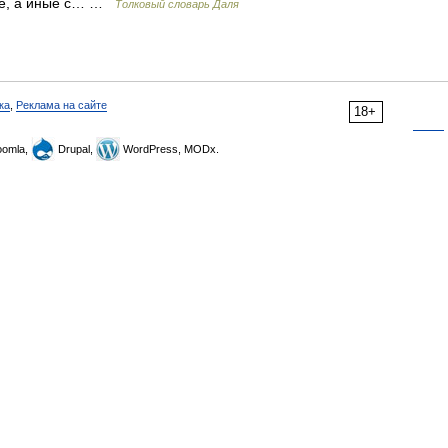
сне, а иные с… …
Толковый словарь Даля
ка
,
Реклама на сайте
18+
omla,
Drupal,
WordPress, MODx.