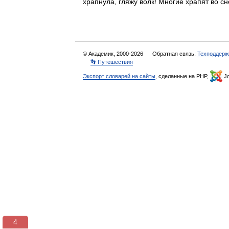
храпнула, гляжу волк! Многие храпят во 
© Академик, 2000-2026
Обратная связь:
Техподдерж
👣 Путешествия
Экспорт словарей на сайты
, сделанные на PHP,
Jo
3