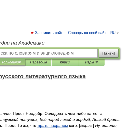
Запомнить сайт
Словарь на свой сайт
RU
едии на Академике
Найти!
Толкования
Переводы
Книги
Игры ⚽
русского литературного языка
1
.
что
.
Прост
.
Неодобр
.
Овладевать
чем
-
либо
нагло
,
с
анцузский
петушок
,
Всё
народ
лихой
и
гордый
,
Ловкий
брать
го
.
Прост
.
То
же
,
что
Брать
нахрапом
кого
. [
Борис:
]
Ну
,
знаете
,