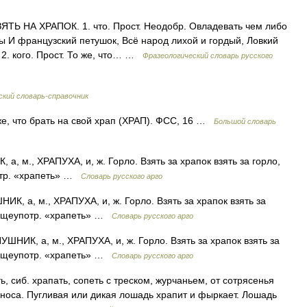
ТЬ НА ХРАПОК. 1. что. Прост. Неодобр. Овладевать чем либо
ды И французский петушок, Всё народ лихой и гордый, Ловкий
 2. кого. Прост. То же, что… …
Фразеологический словарь русского
кий словарь-справочник
е, что брать на свой храп (ХРАП). ФСС, 16 …
Большой словарь
, м., ХРАПУХА, и, ж. Горло. Взять за храпок взять за горло,
потр. «храпеть» …
Словарь русского арго
К, а, м., ХРАПУХА, и, ж. Горло. Взять за храпок взять за
 общеупотр. «храпеть» …
Словарь русского арго
ШНИК, а, м., ХРАПУХА, и, ж. Горло. Взять за храпок взять за
 общеупотр. «храпеть» …
Словарь русского арго
 сиб. храпать, сопеть с треском, журчаньем, от сотрясенья
 носа. Пугливая или дикая лошадь храпит и фыркает. Лошадь