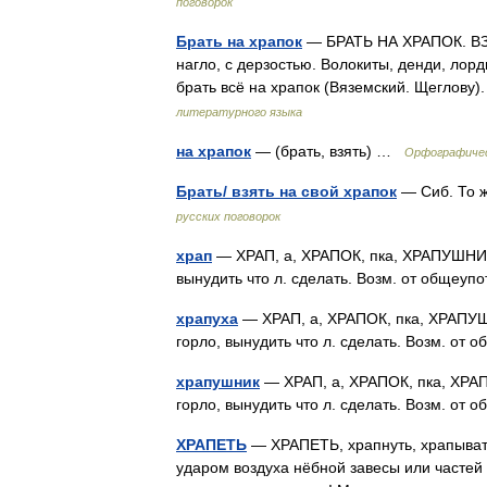
поговорок
Брать на храпок
— БРАТЬ НА ХРАПОК. ВЗЯ
нагло, с дерзостью. Волокиты, денди, лор
брать всё на храпок (Вяземский. Щеглову).
литературного языка
на храпок
— (брать, взять) …
Орфографичес
Брать/ взять на свой храпок
— Сиб. То ж
русских поговорок
храп
— ХРАП, а, ХРАПОК, пка, ХРАПУШНИК, а
вынудить что л. сделать. Возм. от общеу
храпуха
— ХРАП, а, ХРАПОК, пка, ХРАПУШНИ
горло, вынудить что л. сделать. Возм. от
храпушник
— ХРАП, а, ХРАПОК, пка, ХРАПУ
горло, вынудить что л. сделать. Возм. от
ХРАПЕТЬ
— ХРАПЕТЬ, храпнуть, храпывать,
ударом воздуха нёбной завесы или частей