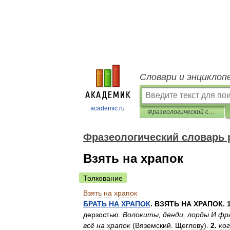
Словари и энциклоп
academic.ru
Фразеологический словарь русского литературного языка
Фразеологический словарь 
Взять на храпок
Толкование
Взять
на
храпок
БРАТЬ
НА
ХРАПОК
.
ВЗЯТЬ
НА
ХРАПОК
.
дерзостью
.
Волокиты
,
денди
,
лорды
И
фр
всё
на
храпок
(
Вяземский
.
Щеглову
).
2
.
ко