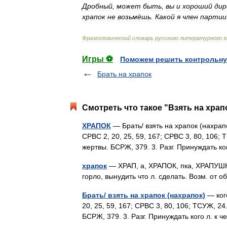
Дробный
,
может
быть
,
вы
и
хороший
ди
храпок
не
возьмёшь
.
Какой
я
член
партии
Фразеологический
словарь
русского
литературного
я
Игры ⚽
Поможем решить контрольну
Брать на храпок
Смотреть что такое "Взять на храп
ХРАПОК
— Брать/ взять на храпок (нахрапок
СРВС 2, 20, 25, 59, 167; СРВС 3, 80, 106;
жертвы. БСРЖ, 379. 3. Разг. Принуждать к
храпок
— ХРАП, а, ХРАПОК, пка, ХРАПУШНИК
горло, вынудить что л. сделать. Возм. от
Брать/ взять на храпок (нахрапок)
— кого
20, 25, 59, 167; СРВС 3, 80, 106; ТСУЖ, 2
БСРЖ, 379. 3. Разг. Принуждать кого л. к