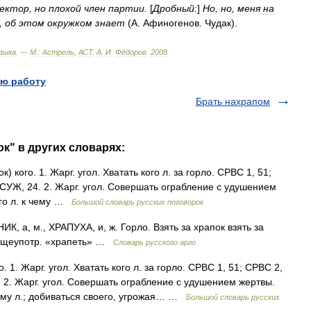
ректор
,
но
плохой
член
партии
.
[
Дробный:
]
Но
,
но
,
меня
на
,
об
этом
окружком
знает
(
А
.
Афиногенов
.
Чудак
).
зыка
. —
М
.
:
Астрель
,
АСТ
.
А
.
И
.
Фёдоров
.
2008
.
ю работу
Брать нахрапом
ок" в других словарях:
) кого. 1. Жарг. угол. Хватать кого л. за горло. СРВС 1, 51;
 ТСУЖ, 24. 2. Жарг. угол. Совершать ограбление с удушением
ого л. к чему …
Большой словарь русских поговорок
, а, м., ХРАПУХА, и, ж. Горло. Взять за храпок взять за
 общеупотр. «храпеть» …
Словарь русского арго
. 1. Жарг. угол. Хватать кого л. за горло. СРВС 1, 51; СРВС 2,
4. 2. Жарг. угол. Совершать ограбление с удушением жертвы.
 чему л.; добиваться своего, угрожая… …
Большой словарь русских