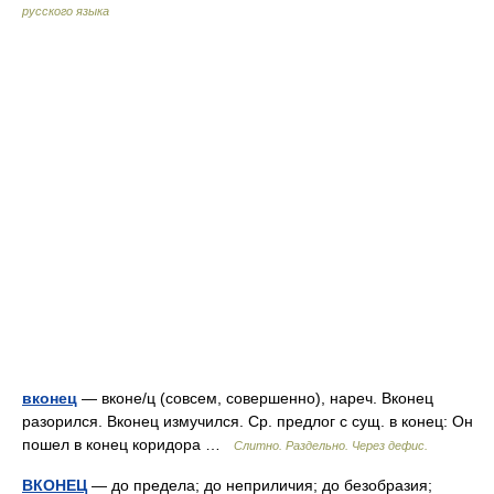
русского языка
вконец
— вконе/ц (совсем, совершенно), нареч. Вконец
разорился. Вконец измучился. Ср. предлог с сущ. в конец: Он
пошел в конец коридора …
Слитно. Раздельно. Через дефис.
ВКОНЕЦ
— до предела; до неприличия; до безобразия;