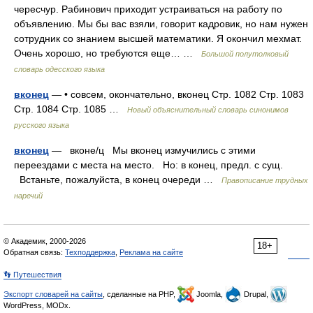
чересчур. Рабинович приходит устраиваться на работу по
объявлению. Мы бы вас взяли, говорит кадровик, но нам нужен
сотрудник со знанием высшей математики. Я окончил мехмат.
Очень хорошо, но требуются еще… …
Большой полутолковый
словарь одесского языка
вконец
— • совсем, окончательно, вконец Стр. 1082 Стр. 1083
Стр. 1084 Стр. 1085 …
Новый объяснительный словарь синонимов
русского языка
вконец
— вконе/ц Мы вконец измучились с этими
переездами с места на место. Но: в конец, предл. с сущ.
Встаньте, пожалуйста, в конец очереди …
Правописание трудных
наречий
© Академик, 2000-2026
18+
Обратная связь:
Техподдержка
,
Реклама на сайте
👣 Путешествия
Экспорт словарей на сайты
, сделанные на PHP,
Joomla,
Drupal,
WordPress, MODx.