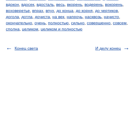
вдокон
,
вдосек
,
вдосталь
,
весь
,
вкорень
,
водерень
,
вокорень
,
воховеретье
,
впрах
,
впух
,
до конца
,
до корня
,
до чертиков
,
догола
,
дотла
,
дочиста
,
на век
,
напрочь
,
насквозь
,
начисто
,
окончательно
,
очень
,
полностью
,
сильно
,
совершенно
,
совсем
,
сполна
,
целиком
,
целиком и полностью
Конец света
И делу конец