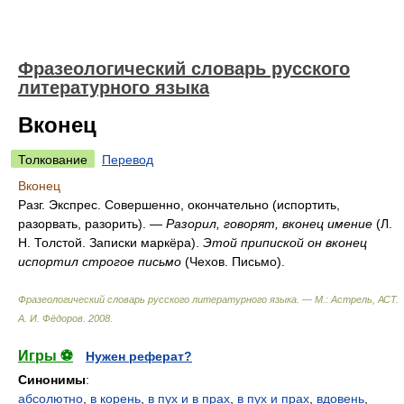
Фразеологический словарь русского
литературного языка
Вконец
Толкование
Перевод
Вконец
Разг. Экспрес. Совершенно, окончательно (испортить,
разорвать, разорить). —
Разорил, говорят, вконец имение
(Л.
Н. Толстой. Записки маркёра).
Этой припиской он вконец
испортил строгое письмо
(Чехов. Письмо).
Фразеологический словарь русского литературного языка. — М.: Астрель, АСТ
.
А. И. Фёдоров
.
2008
.
Игры ⚽
Нужен реферат?
Синонимы
:
абсолютно
,
в корень
,
в пух и в прах
,
в пух и прах
,
вдовень
,