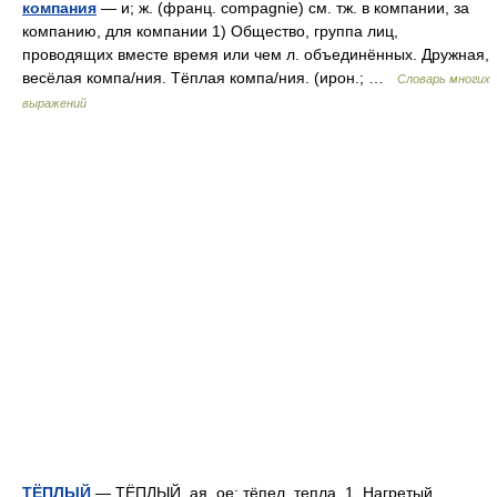
компания
— и; ж. (франц. compagnie) см. тж. в компании, за
компанию, для компании 1) Общество, группа лиц,
проводящих вместе время или чем л. объединённых. Дружная,
весёлая компа/ния. Тёплая компа/ния. (ирон.; …
Словарь многих
выражений
ТЁПЛЫЙ
— ТЁПЛЫЙ, ая, ое; тёпел, тепла. 1. Нагретый,