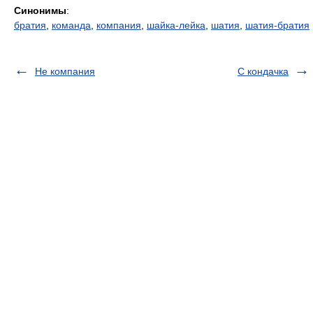
Синонимы
:
братия
,
команда
,
компания
,
шайка-лейка
,
шатия
,
шатия-братия
Не компания
С кондачка