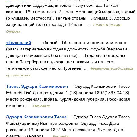
дающий или содержащий тепло. Т. луч солнца. Тёплая
комната. Тёплое молоко. 2. полн. Не знающий морозов, южный
(о климате, местности). Тёплые страны. Т. климат. 3. Хорошо
защищающий тело от холода. Тёплая …
Толковый словарь
Ожегова
тёпленький
— , тёплый Тёпленькое местечко или место
(разг.) материально выгодная должность, служба (первонач.
дающая возможность брать взятки). Года два потаскался
еще в Петербурге в надежде, не наскочит ли на него
тепленькое статское место. Тургенев …
Фразеологический словарь
русского языка
Тиссэ, Эдуард Казимирович
— Эдуард Казимирович Тиссэ
Eduards Tisē Дата рождения: 1 (13) апреля 1897(1897 04 13)
Место рождения: Либава, Курляндская губерния, Российская
империя …
Википедия
Эдуард Казимирович Тиссэ
— Эдуард Тиссэ Эдуард Тиссэ
Файл:(картинка) Имя при рождении: Эдуард Тиссэ Дата
рождения: 13 апреля 1897 Место рождения: Лиепая Дата
смерти: 18 ноября …
Википедия