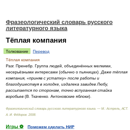
Фразеологический словарь русского
литературного языка
Тёплая компания
Толкование
Перевод
Тёплая компания
Разг. Пренебр. Группа людей, объединённых мелкими,
несерьёзными интересами (обычно о пьяницах).
Даже тёплая
компания, «приняв с устатку» после работы и
благодушествуя в холодке, издалека завидев Любу,
рассыпается по сторонам, точно вспуганная стайка
воробьев
(В. Ткаченко. Антоновские яблоки).
Фразеологический словарь русского литературного языка. — М.: Астрель, АСТ
.
А. И. Фёдоров
.
2008
.
Игры ⚽
Поможем сделать НИР