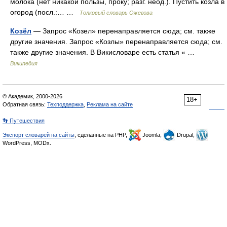
молока (нет никакой пользы, проку; разг. неод.). Пустить козла в
огород (посл.:… …
Толковый словарь Ожегова
Козёл
— Запрос «Козел» перенаправляется сюда; см. также
другие значения. Запрос «Козлы» перенаправляется сюда; см.
также другие значения. В Викисловаре есть статья « …
Википедия
© Академик, 2000-2026
18+
Обратная связь:
Техподдержка
,
Реклама на сайте
👣 Путешествия
Экспорт словарей на сайты
, сделанные на PHP,
Joomla,
Drupal,
WordPress, MODx.