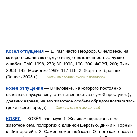
Козёл отпущения
— 1. Разг. часто Неодобр. О человеке, на
которого сваливают чужую вину, ответственность за чужие
ошибки. БМС 1998, 273; ЗС 1996, 106, 306; ФСРЯ, 200; Янин
2003, 143; Мокиенко 1989, 117 118. 2. Жарг. шк. Дневник.
(Запись 2003 г.) …
Большой словарь русских поговорок
козёл отпущения
— О человеке, на которого постоянно
сваливают чужую вину, ответственность за чужой проступок (у
древних евреев, на это животное особым обрядом возлагались
грехи всего народа) …
Словарь многих выражений
КОЗЁЛ
— КОЗЁЛ, зла, муж. 1. Жвачное парнокопытное
животное сем. полорогих с длинной шерстью. Дикий к. Горный
к. Винторогий к. 2. Самец домашней козы. От него как от козла