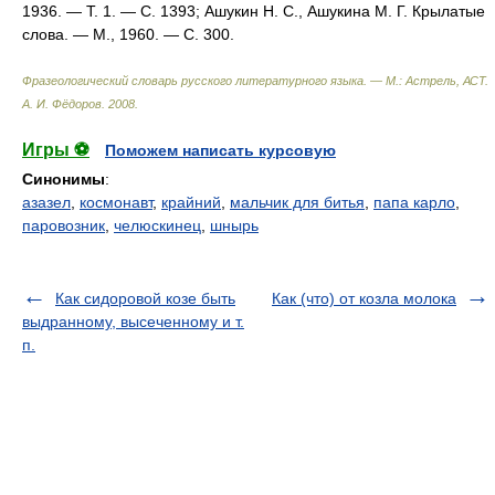
1936. — Т. 1. — С. 1393; Ашукин Н. С., Ашукина М. Г. Крылатые
слова. — М., 1960. — С. 300.
Фразеологический словарь русского литературного языка. — М.: Астрель, АСТ
.
А. И. Фёдоров
.
2008
.
Игры ⚽
Поможем написать курсовую
Синонимы
:
азазел
,
космонавт
,
крайний
,
мальчик для битья
,
папа карло
,
паровозник
,
челюскинец
,
шнырь
Как сидоровой козе быть
Как (что) от козла молока
выдранному, высеченному и т.
п.