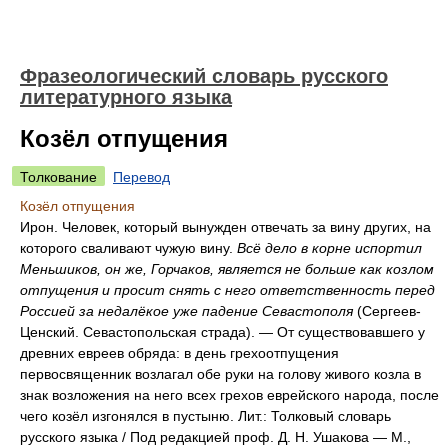
Фразеологический словарь русского
литературного языка
Козёл отпущения
Толкование
Перевод
Козёл отпущения
Ирон. Человек, который вынужден отвечать за вину других, на
которого сваливают чужую вину.
Всё дело в корне испортил
Меньшиков, он же, Горчаков, является не больше как козлом
отпущения и просит снять с него ответственность перед
Россией за недалёкое уже падение Севастополя
(Сергеев-
Ценский. Севастопольская страда). — От существовавшего у
древних евреев обряда: в день грехоотпущения
первосвященник возлагал обе руки на голову живого козла в
знак возложения на него всех грехов еврейского народа, после
чего козёл изгонялся в пустыню. Лит.: Толковый словарь
русского языка / Под редакцией проф. Д. Н. Ушакова — М.,