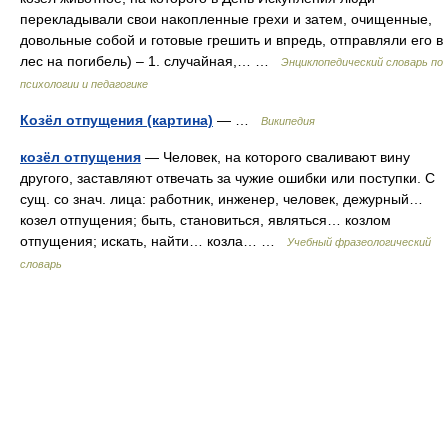
перекладывали свои накопленные грехи и затем, очищенные,
довольные собой и готовые грешить и впредь, отправляли его в
лес на погибель) – 1. случайная,… …
Энциклопедический словарь по
психологии и педагогике
Козёл отпущения (картина)
— …
Википедия
козёл отпущения
— Человек, на которого сваливают вину
другого, заставляют отвечать за чужие ошибки или поступки. С
сущ. со знач. лица: работник, инженер, человек, дежурный…
козел отпущения; быть, становиться, являться… козлом
отпущения; искать, найти… козла… …
Учебный фразеологический
словарь