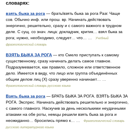
словарях:
взять быка за рога
— брать/взять быка за рога Разг. Чаще
сов. Обычно инф. или прош. вр. Начинать действовать
энергично, решительно, сразу и с самого важного в трудном
деле. С сущ. со знач. лица: докладчик, критик… взял быка за
рога; нужно, необходимо, следует… что… …
Учебный
фразеологический словарь
ВЗЯТЬ БЫКА ЗА РОГА
— кто Смело приступать к самому
существенному, сразу начинать делать самое главное.
Подразумевается, как правило, сложное или ответственное
дело. Имеется в виду, что лицо или группа объединённых
общим делом лиц (Х) сразу уверенно начинает… …
Фразеологический словарь русского языка
Взять быка за рога
— БРАТЬ БЫКА ЗА РОГА. ВЗЯТЬ БЫКА ЗА
РОГА. Экспрес. Начинать действовать решительно и энергично,
с самого главного. Наскучив за день несколькими неудачными
атаками на обе роты, немцы решили взять быка за рога и
неожиданно… бросились прямо к… …
Фразеологический словарь
русского литературного языка