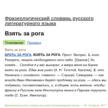
Фразеологический словарь русского
литературного языка
Взять за рога
Толкование
Перевод
Взять за рога
БРАТЬ ЗА РОГА
. ВЗЯТЬ ЗА РОГА.
Прост. Экспрес.
1.
кого
.
Разорять; лишать необходимого кого-либо. [
Уранов:
]
Эх,
князёк… Сегодня я у вас выиграл, а вчера меня на бирже
взяли за рога. Едва жив ушёл
(А. Н. Толстой. Касатка).
2.
что
.
Начинать с основного, главного. —
Слушай, Семираев, — как
всегда Иван Матвеевич берёт проблему за рога, — здесь мы
подумали, посоветовались, и, в общем, есть мнение, чтобы
фреску в Русском зале Института языка в Париже поручить
тебе
(С. Есин. Имитатор).
Фразеологический словарь русского литературного языка. — М.: Астрель, АСТ
.