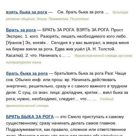
взять быка за рога
— См. брать быка за рога …
Культура
речевого общения: Этика. Прагматика. Психология
Брать за рога
— БРАТЬ ЗА РОГА. ВЗЯТЬ ЗА РОГА. Прост.
Экспрес. 1. кого. Разорять; лишать необходимого кого либо.
[Уранов:] Эх, князёк… Сегодня я у вас выиграл, а вчера меня
на бирже взяли за рога. Едва жив ушёл (А. Н. Толстой.
Касатка). 2. что. Начинать с… …
Фразеологический словарь русского
литературного языка
брать быка за рога
— брать/взять быка за рога Разг. Чаще
сов. Обычно инф. или прош. вр. Начинать действовать
энергично, решительно, сразу и с самого важного в трудном
деле. С сущ. со знач. лица: докладчик, критик… взял быка за
рога; нужно, необходимо, следует… что… …
Учебный
фразеологический словарь
БРАТЬ БЫКА ЗА РОГА
— кто Смело приступать к самому
существенному, сразу начинать делать самое главное.
Подразумевается, как правило, сложное или ответственное
дело. Имеется в виду, что лицо или группа объединённых