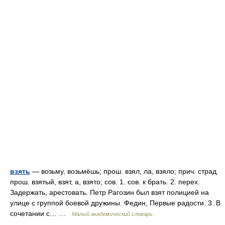
взять
— возьму, возьмёшь; прош. взял, ла, взяло; прич. страд.
прош. взятый, взят, а, взято; сов. 1. сов. к брать. 2. перех.
Задержать, арестовать. Петр Рагозин был взят полицией на
улице с группой боевой дружины. Федин, Первые радости. 3. В
сочетании с… …
Малый академический словарь