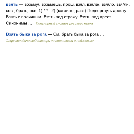
взять
— возьму/, возьмёшь, прош. взял, взяла/, взя/ло, взя/ли,
сов.; брать, нсв. 1) * * . 2) (кого/что, разг.) Подвергнуть аресту.
Взять с поличным. Взять под стражу. Взять под арест.
Синонимы …
Популярный словарь русского языка
Взять быка за рога
— См. брать быка за рога …
Энциклопедический словарь по психологии и педагогике