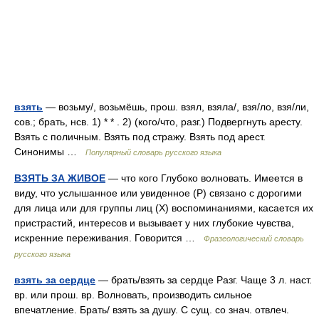
взять
— возьму/, возьмёшь, прош. взял, взяла/, взя/ло, взя/ли,
сов.; брать, нсв. 1) * * . 2) (кого/что, разг.) Подвергнуть аресту.
Взять с поличным. Взять под стражу. Взять под арест.
Синонимы …
Популярный словарь русского языка
ВЗЯТЬ ЗА ЖИВОЕ
— что кого Глубоко волновать. Имеется в
виду, что услышанное или увиденное (Р) связано с дорогими
для лица или для группы лиц (Х) воспоминаниями, касается их
пристрастий, интересов и вызывает у них глубокие чувства,
искренние переживания. Говорится …
Фразеологический словарь
русского языка
взять за сердце
— брать/взять за сердце Разг. Чаще 3 л. наст.
вр. или прош. вр. Волновать, производить сильное
впечатление. Брать/ взять за душу. С сущ. со знач. отвлеч.