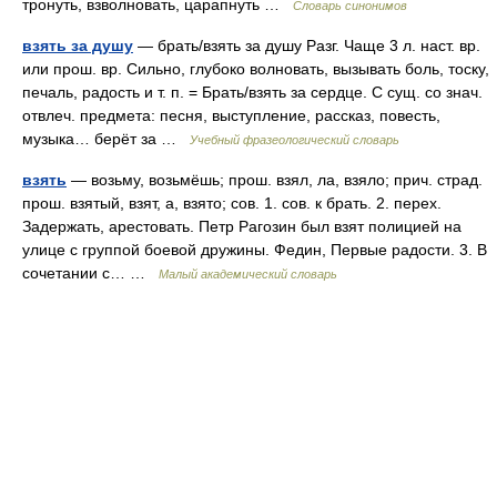
тронуть, взволновать, царапнуть …
Словарь синонимов
взять за душу
— брать/взять за душу Разг. Чаще 3 л. наст. вр.
или прош. вр. Сильно, глубоко волновать, вызывать боль, тоску,
печаль, радость и т. п. = Брать/взять за сердце. С сущ. со знач.
отвлеч. предмета: песня, выступление, рассказ, повесть,
музыка… берёт за …
Учебный фразеологический словарь
взять
— возьму, возьмёшь; прош. взял, ла, взяло; прич. страд.
прош. взятый, взят, а, взято; сов. 1. сов. к брать. 2. перех.
Задержать, арестовать. Петр Рагозин был взят полицией на
улице с группой боевой дружины. Федин, Первые радости. 3. В
сочетании с… …
Малый академический словарь