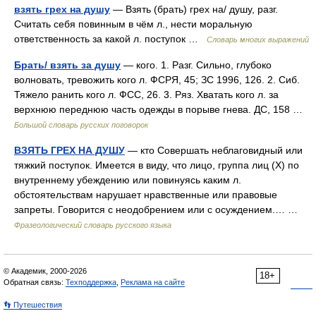
взять грех на душу
— Взять (брать) грех на/ душу, разг.
Считать себя повинным в чём л., нести моральную
ответственность за какой л. поступок …
Словарь многих выражений
Брать/ взять за душу
— кого. 1. Разг. Сильно, глубоко
волновать, тревожить кого л. ФСРЯ, 45; ЗС 1996, 126. 2. Сиб.
Тяжело ранить кого л. ФСС, 26. 3. Ряз. Хватать кого л. за
верхнюю переднюю часть одежды в порыве гнева. ДС, 158 …
Большой словарь русских поговорок
ВЗЯТЬ ГРЕХ НА ДУШУ
— кто Совершать неблаговидный или
тяжкий поступок. Имеется в виду, что лицо, группа лиц (Х) по
внутреннему убеждению или повинуясь каким л.
обстоятельствам нарушает нравственные или правовые
запреты. Говорится с неодобрением или с осуждением.… …
Фразеологический словарь русского языка
© Академик, 2000-2026
18+
Обратная связь:
Техподдержка
,
Реклама на сайте
👣 Путешествия