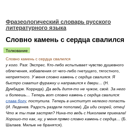
Фразеологический словарь русского
литературного языка
Словно камень с сердца свалился
Толкование
Словно камень с сердца свалился
у кого
. Разг. Экспрес. Кто-либо испытывает чувство душевного
облегчения, избавления от чего-либо гнетущего, тягостного,
неприятного.
У меня словно камень с сердца свалился. Я
быстро схватил фуражку и направился к двери…
(Н.
Думбадзе. Коррида).
Да ведь дитя-то не чужое, своё. За него
и болеешь… Теперь вот словно камень с сердца свалился:
слава богу
, поступила. Теперь в институт нелегко попасть
(И. Леденев. Радость раздели пополам).
Да иди скорей, отец!
Что ж ты там застрял? Нина-то ведь с Николаем приехала!
Хорошо-то как, ну, у меня прямо словно камень с сердца…
(Б.
Шалаев. Милые не бранятся).