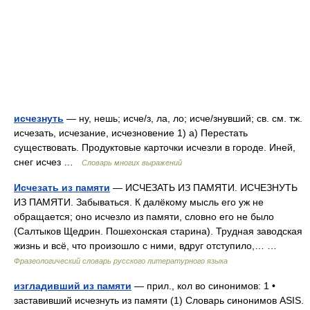
исчезнуть
— ну, нешь; исче/з, ла, ло; исче/знувший; св. см. тж.
исчезать, исчезание, исчезновение 1) а) Перестать
существовать. Продуктовые карточки исчезли в городе. Иней,
снег исчез …
Словарь многих выражений
Исчезать из памяти
— ИСЧЕЗАТЬ ИЗ ПАМЯТИ. ИСЧЕЗНУТЬ
ИЗ ПАМЯТИ. Забываться. К далёкому мысль его уж не
обращается; оно исчезло из памяти, словно его не было
(Салтыков Щедрин. Пошехонская старина). Трудная заводская
жизнь и всё, что произошло с ними, вдруг отступило,… …
Фразеологический словарь русского литературного языка
изгладивший из памяти
— прил., кол во синонимов: 1 •
заставивший исчезнуть из памяти (1) Словарь синонимов ASIS.