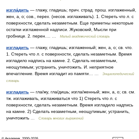
изгла́дить
— глажу, гладишь; прич. страд. прош. изглаженный,
жен, а, о; сов., перех. (несов. изглаживать). 1. Стереть что л. с
поверхности, сделать незаметным. Еще приметны некоторые
остатки изглаженной надписи. Жуковский, Мысли при
гробнице. 2. перен.… …
Малый академический словарь
изгладить
— глажу, гладишь; изглаженный; жен, а, о; св. что.
1. Стереть что л. с поверхности, сделать незаметным. Время
изгладило надпись на камне. 2. Сделать незаметным,
неощутимым; устранить, уничтожить. И. неприятное
впечатление. Время изгладит из памяти… …
Энциклопедический
словарь
изгладить
— гла/жу, гла/дишь; изгла/женный; жен, а, о; св. см.
тж. изглаживать, изглаживаться что 1) Стереть что л. с
поверхности, сделать незаметным. Время изгладило надпись
на камне. 2) Сделать незаметным, неощутимым; устранить,
уничтожить …
Словарь многих выражений
© Академик, 2000-2026