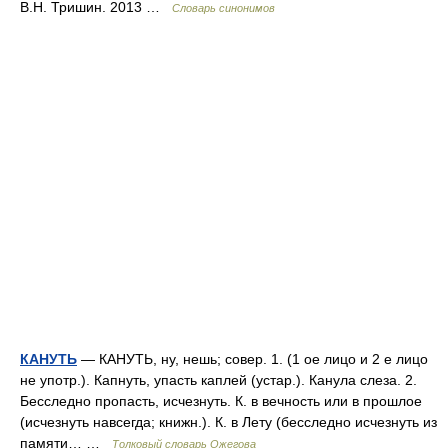
В.Н. Тришин. 2013 …
Словарь синонимов
КАНУТЬ
— КАНУТЬ, ну, нешь; совер. 1. (1 ое лицо и 2 е лицо
не употр.). Капнуть, упасть каплей (устар.). Канула слеза. 2.
Бесследно пропасть, исчезнуть. К. в вечность или в прошлое
(исчезнуть навсегда; книжн.). К. в Лету (бесследно исчезнуть из
памяти… …
Толковый словарь Ожегова