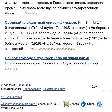
и за сына моего от престола Российского, власть передана
Временному правительству, по почину Государственной
Думы… …
Википедия
Сводный алфавитный список фильмов. Н
— Н «На 17
й параллели» («Trên vĩ tuyên 17», 1965, вьетнам.) «На берегах
Ингури» (1961) «На берегах одной реки» («Chung môt dōng
sông», 1959, вьетнам.) «На берегу большой реки» (1981) «На
бойком месте» (1916) «На бойком месте» (1955) «На
венгерской …
Кино: Энциклопедический словарь
Список эпизодов мультсериала «Южный парк»
—
Приложение к статье Южный Парк Содержание 1 Обзор …
Википедия
© Академик, 2000-2026
18+
Обратная связь:
Техподдержка
,
Реклама на сайте
👣 Путешествия
Экспорт словарей на сайты
, сделанные на PHP,
Joomla,
Drupal,
WordPress, MODx.