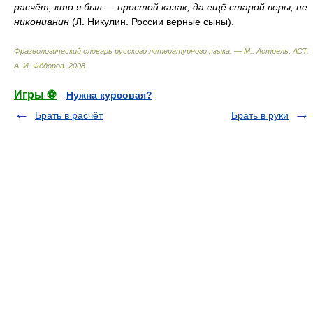
расчёт, кто я был — простой казак, да ещё старой веры, не
никонианин
(Л. Никулин. России верные сыны).
Фразеологический словарь русского литературного языка. — М.: Астрель, АСТ
.
А. И. Фёдоров
.
2008
.
Игры ⚽
Нужна курсовая?
Брать в расчёт
Брать в руки