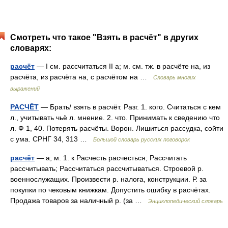
Смотреть что такое "Взять в расчёт" в других
словарях:
расчёт
— I см. рассчитаться II а; м. см. тж. в расчёте на, из
расчёта, из расчёта на, с расчётом на …
Словарь многих
выражений
РАСЧЁТ
— Брать/ взять в расчёт. Разг. 1. кого. Считаться с кем
л., учитывать чьё л. мнение. 2. что. Принимать к сведению что
л. Ф 1, 40. Потерять расчёты. Ворон. Лишиться рассудка, сойти
с ума. СРНГ 34, 313 …
Большой словарь русских поговорок
расчёт
— а; м. 1. к Расчесть расчесться; Рассчитать
рассчитывать; Рассчитаться рассчитываться. Строевой р.
военнослужащих. Произвести р. налога, конструкции. Р. за
покупки по чековым книжкам. Допустить ошибку в расчётах.
Продажа товаров за наличный р. (за …
Энциклопедический словарь