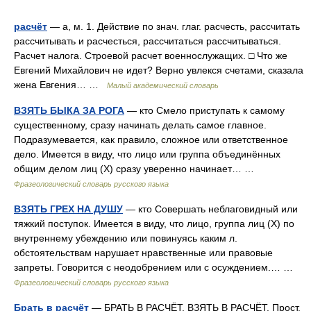
расчёт
— а, м. 1. Действие по знач. глаг. расчесть, рассчитать
рассчитывать и расчесться, рассчитаться рассчитываться.
Расчет налога. Строевой расчет военнослужащих. □ Что же
Евгений Михайлович не идет? Верно увлекся счетами, сказала
жена Евгения… …
Малый академический словарь
ВЗЯТЬ БЫКА ЗА РОГА
— кто Смело приступать к самому
существенному, сразу начинать делать самое главное.
Подразумевается, как правило, сложное или ответственное
дело. Имеется в виду, что лицо или группа объединённых
общим делом лиц (Х) сразу уверенно начинает… …
Фразеологический словарь русского языка
ВЗЯТЬ ГРЕХ НА ДУШУ
— кто Совершать неблаговидный или
тяжкий поступок. Имеется в виду, что лицо, группа лиц (Х) по
внутреннему убеждению или повинуясь каким л.
обстоятельствам нарушает нравственные или правовые
запреты. Говорится с неодобрением или с осуждением.… …
Фразеологический словарь русского языка
Брать в расчёт
— БРАТЬ В РАСЧЁТ. ВЗЯТЬ В РАСЧЁТ. Прост.