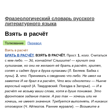
Фразеологический словарь русского
литературного языка
Взять в расчёт
Толкование
Перевод
Взять в расчёт
БРАТЬ В РАСЧЁТ
. ВЗЯТЬ В РАСЧЁТ.
Прост.
1.
кого
. Считаться
с кем-либо.
— Эй, кончайте! Слышите! — кричит она
хулиганам, но они не желают её брать в расчёт, хрипят,
сопят и садят друг в друга кулаками
(Л. Беляев. Бабка с
луны).
2.
что
. Принимать к сведению что-либо.
Не имел на
заметке И не брал я в расчёт, Что мои однолетки — Нынче
взрослый народ
(А. Твардовский. Поездка в Загорье). —
И в
расчёт не возьму ваши слова, хотя в душе понимаю. Это
фронтовое задание такое. А раз так — хочешь или не
хочешь, не имеет значения. Требуется выполнять. И никаких
отговорок
(Ч. Айтматов. Ранние журавли). —
Возьмите в