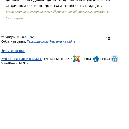
старинном счете по девяткам; тридесять тридцать …
Универсальный дополнительный практический толковый словарь И.
Мостицкого
© Академик, 2000-2026
18+
Обратная связь:
Техподдержка
,
Реклама на сайте
👣 Путешествия
Экспорт словарей на сайты
, сделанные на PHP,
Joomla,
Drupal,
WordPress, MODx.