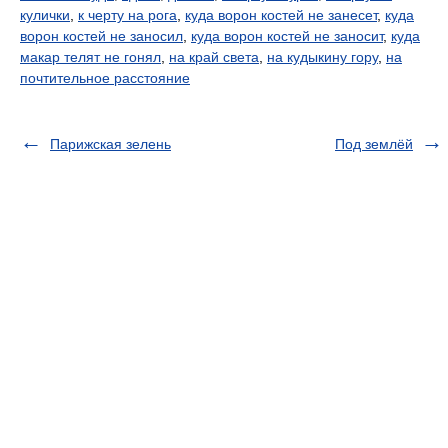
кулички
,
к черту на рога
,
куда ворон костей не занесет
,
куда
ворон костей не заносил
,
куда ворон костей не заносит
,
куда
макар телят не гонял
,
на край света
,
на кудыкину гору
,
на
почтительное расстояние
Парижская зелень
Под землёй