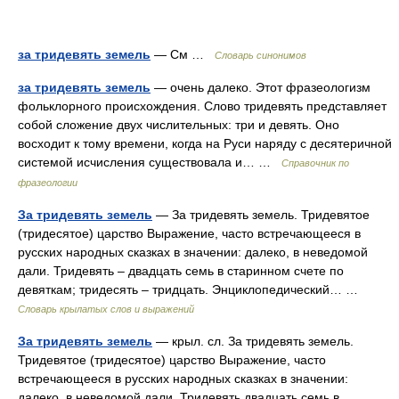
за тридевять земель
— См …
Словарь синонимов
за тридевять земель
— очень далеко. Этот фразеологизм
фольклорного происхождения. Слово тридевять представляет
собой сложение двух числительных: три и девять. Оно
восходит к тому времени, когда на Руси наряду с десятеричной
системой исчисления существовала и… …
Справочник по
фразеологии
За тридевять земель
— За тридевять земель. Тридевятое
(тридесятое) царство Выражение, часто встречающееся в
русских народных сказках в значении: далеко, в неведомой
дали. Тридевять – двадцать семь в старинном счете по
девяткам; тридесять – тридцать. Энциклопедический… …
Словарь крылатых слов и выражений
За тридевять земель
— крыл. сл. За тридевять земель.
Тридевятое (тридесятое) царство Выражение, часто
встречающееся в русских народных сказках в значении:
далеко, в неведомой дали. Тридевять двадцать семь в