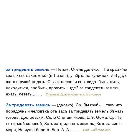
за тридевять земель
— Неизм. Очень далеко. = На край <на
краю> света <земли> (в 1 знач.), у чёрта на куличках. ≠ В двух
шагах, рукой подать. С глаг. несов. и сов. вида: быть, жить,
находиться, пробыть, прожить… где? за тридевять земель;
ехать, лететь,… …
Учебный фразеологический словарь
За тридевять земель
— (далеко). Ср. Вы грубы... такъ что
порядочный человѣкъ отъ васъ за тридевять земель бѣжать
готовъ. Достоевскій. Село Степанчиково. 1, 9. Ѳома. Ср. Ты
лети, мой соловей, Хоть за тридевять земель, Хоть за синія
моря, На чужіе берега. Бар. А. А.… …
Большой толково-