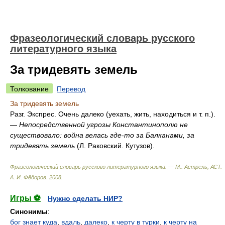
Фразеологический словарь русского
литературного языка
За тридевять земель
Толкование
Перевод
За тридевять земель
Разг. Экспрес. Очень далеко (уехать, жить, находиться и т. п.).
—
Непосредственной угрозы Константинополю не
существовало: война велась где-то за Балканами, за
тридевять земель
(Л. Раковский. Кутузов).
Фразеологический словарь русского литературного языка. — М.: Астрель, АСТ
.
А. И. Фёдоров
.
2008
.
Игры ⚽
Нужно сделать НИР?
Синонимы
:
бог знает куда
,
вдаль
,
далеко
,
к черту в турки
,
к черту на