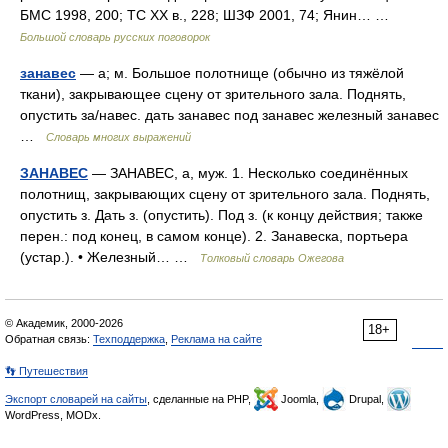
БМС 1998, 200; ТС ХХ в., 228; ШЗФ 2001, 74; Янин… …
Большой словарь русских поговорок
занавес
— а; м. Большое полотнище (обычно из тяжёлой
ткани), закрывающее сцену от зрительного зала. Поднять,
опустить за/навес. дать занавес под занавес железный занавес
…
Словарь многих выражений
ЗАНАВЕС
— ЗАНАВЕС, а, муж. 1. Несколько соединённых
полотнищ, закрывающих сцену от зрительного зала. Поднять,
опустить з. Дать з. (опустить). Под з. (к концу действия; также
перен.: под конец, в самом конце). 2. Занавеска, портьера
(устар.). • Железный… …
Толковый словарь Ожегова
© Академик, 2000-2026
18+
Обратная связь:
Техподдержка
,
Реклама на сайте
👣 Путешествия
Экспорт словарей на сайты
, сделанные на PHP,
Joomla,
Drupal,
WordPress, MODx.