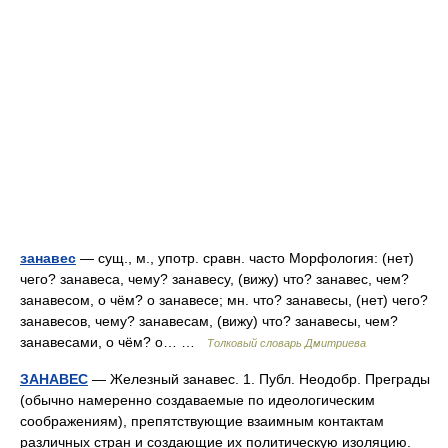
занавес
— сущ., м., употр. сравн. часто Морфология: (нет)
чего? занавеса, чему? занавесу, (вижу) что? занавес, чем?
занавесом, о чём? о занавесе; мн. что? занавесы, (нет) чего?
занавесов, чему? занавесам, (вижу) что? занавесы, чем?
занавесами, о чём? о… …
Толковый словарь Дмитриева
ЗАНАВЕС
— Железный занавес. 1. Публ. Неодобр. Преграды
(обычно намеренно создаваемые по идеологическим
соображениям), препятствующие взаимным контактам
различных стран и создающие их политическую изоляцию.