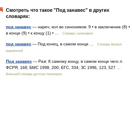
Смотреть что такое "Под занавес" в других
словарях:
под занавес
— нареч, кол во синонимов: 9 • в заключение (8) •
в конце (9) • к концу (1) • …
Словарь синонимов
под занавес
— Под конец, в самом конце …
Словарь многих
выражений
Под занавес
— Разг. К самому концу, в самом конце чего л.
ФСРЯ, 168; БМС 1998, 200; БТС, 334; ЗС 1996, 123, 527 …
Большой словарь русских поговорок