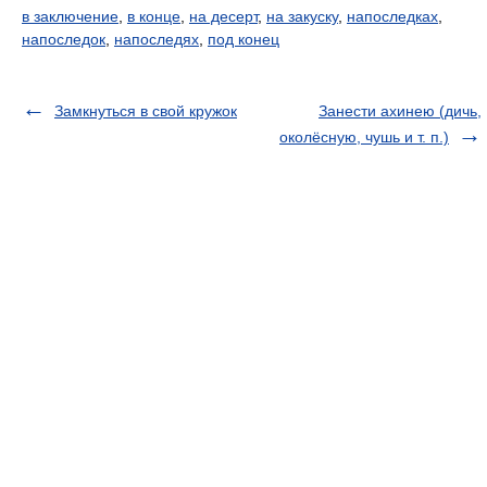
в заключение
,
в конце
,
на десерт
,
на закуску
,
напоследках
,
напоследок
,
напоследях
,
под конец
Замкнуться в свой кружок
Занести ахинею (дичь,
околёсную, чушь и т. п.)