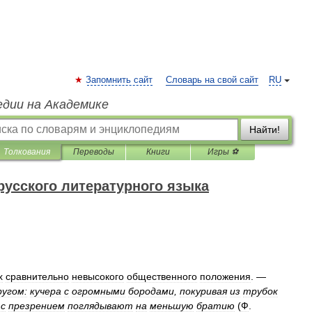
Запомнить сайт
Словарь на свой сайт
RU
едии на Академике
Найти!
Толкования
Переводы
Книги
Игры ⚽
русского литературного языка
х
сравнительно
невысокого
общественного
положения
. —
ругом:
кучера
с
огромными
бородами
,
покуривая
из
трубок
с
презрением
поглядывают
на
меньшую
братию
(
Ф
.