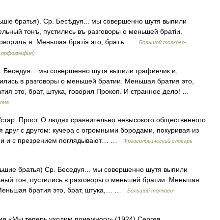
шіе братья). Ср. Бесѣдуя... мы совершенно шутя выпили
ельный тонъ, пустились въ разговоры о меньшей братіи.
 говорилъ я. Меньшая братія это, братъ …
Большой толково-
я орфография)
 Беседуя... мы совершенно шутя выпили графинчик и,
тились в разговоры о меньшей братии. Меньшая братия это,
атия это, брат, штука, говорил Прокоп. И странное дело! …
сона
ар. Прост. О людях сравнительно невысокого общественного
я друг с другом: кучера с огромными бородами, покуривая из
еями и с презрением поглядывают… …
Фразеологический словарь
шие братья) Ср. Беседуя... мы совершенно шутя выпили
ьный тон, пустились в разговоры о меньшей братии. Меньшая
. Меньшая братия это, брат, штука,… …
Большой толково-
ия «Мы теперь уходим понемногу» (1924) Сергея