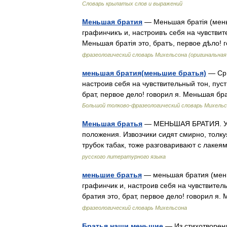
Словарь крылатых слов и выражений
Меньшая братия
— Меньшая братія (мень
графинчикъ и, настроивъ себя на чувствит
Меньшая братія это, братъ, первое дѣло!
фразеологический словарь Михельсона (оригинальна
меньшая братия(меньшие братья)
— Ср.
настроив себя на чувствительный тон, пус
брат, первое дело! говорил я. Меньшая бр
Большой толково-фразеологический словарь Михель
Меньшая братья
— МЕНЬШАЯ БРАТИЯ. Уст
положения. Извозчики сидят смирно, толку
трубок табак, тоже разговаривают с лак
русского литературного языка
меньшие братья
— меньшая братия (мень
графинчик и, настроив себя на чувствител
братия это, брат, первое дело! говорил я
фразеологический словарь Михельсона
Братья наши меньшие
— Из стихотворен