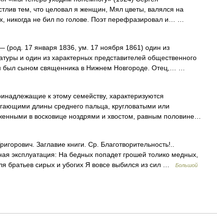
стлив тем, что целовал я женщин, Мял цветы, валялся на
их, никогда не бил по голове. Поэт перефразировал и… …
 (род. 17 января 1836, ум. 17 ноября 1861) один из
атуры и один из характерных представителей общественного
Он был сыном священника в Нижнем Новгороде. Отец,… …
длежащие к этому семейству, характеризуются
гающими длины среднего пальца, кругловатыми или
женными в восковице ноздрями и хвостом, равным половине…
ригорович. Заглавие книги. Ср. Благотворительность!..
зная эксплуатация: На бедных попадет грошей толико медных,
Для братьев сирых и убогих Я вовсе выбился из сил …
Большой