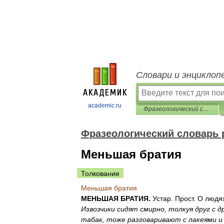
Словари и энциклоп
academic.ru
Фразеологический словарь русского литературного языка
Фразеологический словарь 
Меньшая братия
Толкование
Меньшая
братия
МЕНЬШАЯ
БРАТИЯ
.
Устар
.
Прост
.
О
людя
Извозчики
сидят
смирно
,
толкуя
друг
с
д
табак
,
тоже
разговаривают
с
лакеями
и