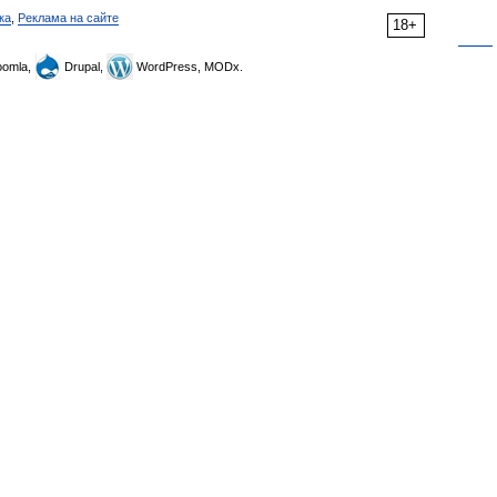
ка
,
Реклама на сайте
18+
omla,
Drupal,
WordPress, MODx.