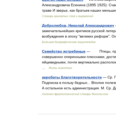
Александровича Есенина (1895 1925): Сча
траве И зверье, как братьев наших меньш
Словарь крылатых слов и выражений
Добролюбов, Николай Александрович
—
замечательнейших критиков русской литер
возбуждения в эпоху "великих реформ". 
Большая биографическая энциклопедия
Семейство ястребиные
— Птицы, прина
совершенно оперенными плюснами, дости
яйцевидными, почти вертикально располо
…
Жизнь животных
акробаты благотворительности
— Ср. Г
Подписка в пользу бедных... Вполне поле
А остальное есть администрация. М. Ср. 
толково-фразеологический словарь Михельсона