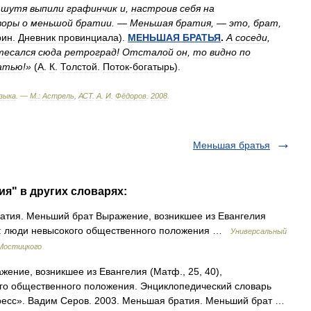
шутя
выпили
графинчик
и
,
настроив
себя
на
воры
о
меньшой
братии
. —
Меньшая
братия
, —
это
,
брат
,
рин
.
Дневник
провинциала
).
МЕНЬШАЯ
БРАТЬЯ
.
А
соседи
,
тесался
сюда
ретроград
!
Отсталой
он
,
то
видно
по
атью
!»
(
А
.
К
.
Толстой
.
Поток
-
богатырь
).
зыка
. —
М
.
:
Астрель
,
АСТ
.
А
.
И
.
Фёдоров
.
2008
.
Меньшая братья
ия" в других словарях:
атия. Меньший брат Выражение, возникшее из Евангелия
нии: люди невысокого общественного положения …
Универсальный
 Мостицкого
ение, возникшее из Евангелия (Матф., 25, 40),
ого общественного положения. Энциклопедический словарь
Пресс». Вадим Серов. 2003. Меньшая братия. Меньший брат …