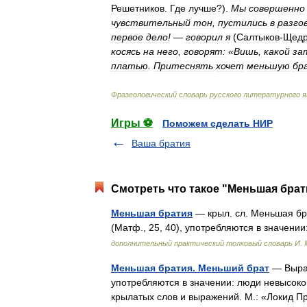
Решетников
.
Где
лучше
?).
Мы
совершенно
чувствительный
тон
,
пустились
в
разго
первое
дело
! —
говорил
я
(
Салтыков
-
Щед
косясь
на
него
,
говорят:
«
Вишь
,
какой
за
платью
.
Притеснять
хочет
меньшую
бр
Фразеологический
словарь
русского
литературного
я
Игры ⚽
Поможем сделать НИР
Ваша братия
Смотреть что такое "Меньшая брат
Меньшая братия
— крыл. сл. Меньшая бр
(Матф., 25, 40), употребляются в значе
дополнительный практический толковый словарь И.
Меньшая братия. Меньший брат
— Выраж
употребляются в значении: люди невысок
крылатых слов и выражений. М.: «Локид 