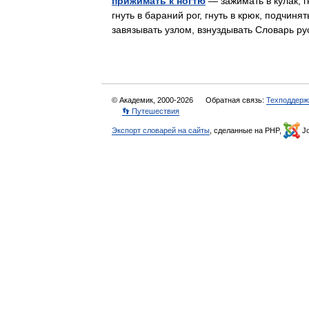
прижимать к ногтю
— зажимать в кулак, гн
гнуть в бараний рог, гнуть в крюк, подчинят
завязывать узлом, взнуздывать Словарь 
© Академик, 2000-2026
Обратная связь:
Техподдерж
👣 Путешествия
Экспорт словарей на сайты
, сделанные на PHP,
Jo