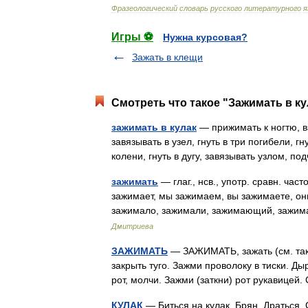
Фразеологический
словарь
русского
литературного
я
Игры ⚽
Нужна курсовая?
Зажать в клещи
Смотреть что такое "Зажимать в ку
зажимать в кулак
— прижимать к ногтю, вз
завязывать в узел, гнуть в три погибели, гну
колени, гнуть в дугу, завязывать узлом,
зажимать
— глаг., нсв., употр. сравн. ча
зажимает, мы зажимаем, вы зажимаете, он
зажимало, зажимали, зажимающий, зажи
Дмитриева
ЗАЖИМАТЬ
— ЗАЖИМАТЬ, зажать (см. также
закрыть туго. Зажми проволоку в тиски. Ды
рот, молчи. Зажми (заткни) рот рукавицей
КУЛАК
— Биться на кулак. Брян. Драться. 