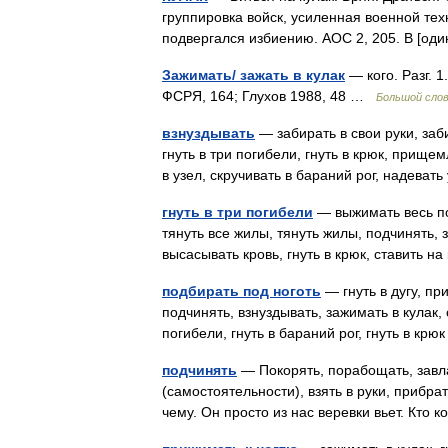
группировка войск, усиленная военной техн
подвергался избиению. АОС 2, 205. В [од
Зажимать/ зажать в кулак
— кого. Разг. 1
ФСРЯ, 164; Глухов 1988, 48 …
Большой слов
взнуздывать
— забирать в свои руки, забир
гнуть в три погибели, гнуть в крюк, прищем
в узел, скручивать в бараний рог, надева
гнуть в три погибели
— выжимать весь пот
тянуть все жилы, тянуть жилы, подчинять, з
высасывать кровь, гнуть в крюк, ставить 
подбирать под ноготь
— гнуть в дугу, пр
подчинять, взнуздывать, зажимать в кулак, с
погибели, гнуть в бараний рог, гнуть в к
подчинять
— Покорять, порабощать, завла
(самостоятельности), взять в руки, прибрат
чему. Он просто из нас веревки вьет. Кто 