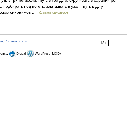
уть в три погибели, гнуть в три дуги, скручивать в бараний рог,
ь, подбирать под ноготь, завязывать в узел, гнуть в дугу,
русских синонимов …
Словарь синонимов
ка
,
Реклама на сайте
18+
omla,
Drupal,
WordPress, MODx.