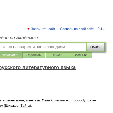
Запомнить сайт
Словарь на свой сайт
RU
едии на Академике
Найти!
Толкования
Переводы
Книги
Игры ⚽
русского литературного языка
ять
своей
воле
,
угнетать
.
Иван
Степанович
Бородулин
—
ал
(
Шишков
.
Тайга
).