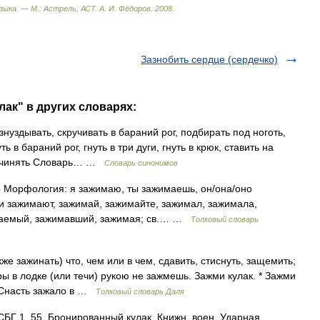
зыка
. —
М
.
:
Астрель
,
АСТ
.
А
.
И
.
Фёдоров
.
2008
.
Зазнобить сердце (сердечко)
лак" в других словарях:
нуздывать, скручивать в бараний рог, подбирать под ноготь,
ть в бараний рог, гнуть в три дуги, гнуть в крюк, ставить на
 подчинять Словарь… …
Словарь синонимов
сто Морфология: я зажимаю, ты зажимаешь, он/она/оно
и зажимают, зажимай, зажимайте, зажимал, зажимала,
маемый, зажимавший, зажимая; св.… …
Толковый словарь
 зажинать) что, чем или в чем, сдавить, стиснуть, защемить;
ры в лодке (или течи) рукою не зажмешь. Зажми кулак. * Зажми
. Снасть зажало в …
Толковый словарь Даля
СБГ 1, 55. Бронированный кулак. Книжн. воен. Ударная