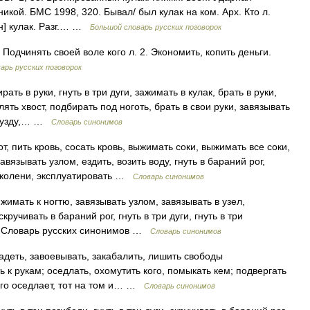
икой. БМС 1998, 320. Бывал/ был кулак на ком. Арх. Кто л.
ин] кулак. Разг.… …
Большой словарь русских поговорок
. Подчинять своей воле кого л. 2. Экономить, копить деньги.
арь русских поговорок
ать в руки, гнуть в три дуги, зажимать в кулак, брать в руки,
лять хвост, подбирать под ноготь, брать в свои руки, завязывать
ть узду,… …
Словарь синонимов
, пить кровь, сосать кровь, выжимать соки, выжимать все соки,
авязывать узлом, ездить, возить воду, гнуть в бараний рог,
на колени, эксплуатировать …
Словарь синонимов
ижимать к ногтю, завязывать узлом, завязывать в узел,
кручивать в бараний рог, гнуть в три дуги, гнуть в три
рюк Словарь русских синонимов …
Словарь синонимов
деть, завоевывать, закабалить, лишить свободы
ь к рукам; оседлать, охомутить кого, помыкать кем; подвергать
кого оседлает, тот на том и… …
Словарь синонимов