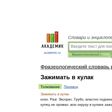
Словари и энциклоп
academic.ru
Фразеологический словарь русского литературного языка
Фразеологический словарь 
Зажимать в кулак
Толкование
Перевод
Зажимать
в
кулак
кого
.
Разг
.
Экспрес
.
Грубо
,
властно
подчин
купец
не
промах:
всю
округу
в
кулаке
заж