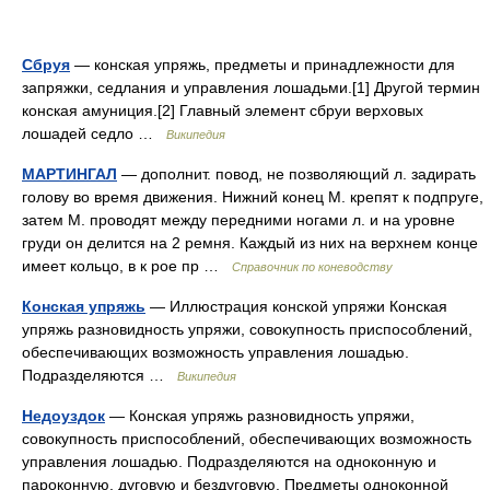
Сбруя
— конская упряжь, предметы и принадлежности для
запряжки, седлания и управления лошадьми.[1] Другой термин
конская амуниция.[2] Главный элемент сбруи верховых
лошадей седло …
Википедия
МАРТИНГАЛ
— дополнит. повод, не позволяющий л. задирать
голову во время движения. Нижний конец М. крепят к подпруге,
затем М. проводят между передними ногами л. и на уровне
груди он делится на 2 ремня. Каждый из них на верхнем конце
имеет кольцо, в к рое пр …
Справочник по коневодству
Конская упряжь
— Иллюстрация конской упряжи Конская
упряжь разновидность упряжи, совокупность приспособлений,
обеспечивающих возможность управления лошадью.
Подразделяются …
Википедия
Недоуздок
— Конская упряжь разновидность упряжи,
совокупность приспособлений, обеспечивающих возможность
управления лошадью. Подразделяются на одноконную и
пароконную, дуговую и бездуговую. Предметы одноконной