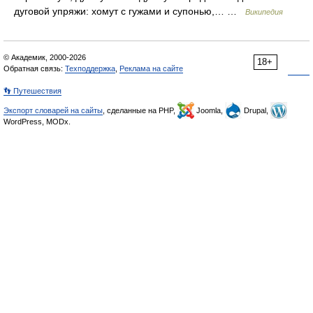
дуговой упряжи: хомут с гужами и супонью,… …
Википедия
© Академик, 2000-2026
18+
Обратная связь:
Техподдержка
,
Реклама на сайте
👣 Путешествия
Экспорт словарей на сайты
, сделанные на PHP,
Joomla,
Drupal,
WordPress, MODx.