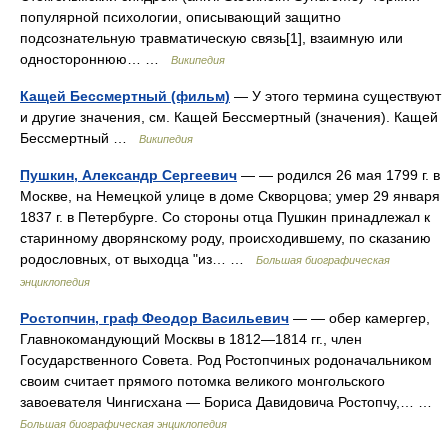
популярной психологии, описывающий защитно
подсознательную травматическую связь[1], взаимную или
одностороннюю… …
Википедия
Кащей Бессмертный (фильм)
— У этого термина существуют
и другие значения, см. Кащей Бессмертный (значения). Кащей
Бессмертный …
Википедия
Пушкин, Александр Сергеевич
— — родился 26 мая 1799 г. в
Москве, на Немецкой улице в доме Скворцова; умер 29 января
1837 г. в Петербурге. Со стороны отца Пушкин принадлежал к
старинному дворянскому роду, происходившему, по сказанию
родословных, от выходца "из… …
Большая биографическая
энциклопедия
Ростопчин, граф Феодор Васильевич
— — обер камергер,
Главнокомандующий Москвы в 1812—1814 гг., член
Государственного Совета. Род Ростопчиных родоначальником
своим считает прямого потомка великого монгольского
завоевателя Чингисхана — Бориса Давидовича Ростопчу,… …
Большая биографическая энциклопедия