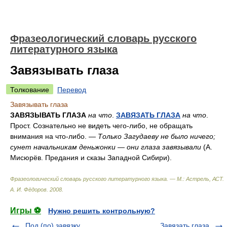
Фразеологический словарь русского
литературного языка
Завязывать глаза
Толкование
Перевод
Завязывать глаза
ЗАВЯЗЫВАТЬ ГЛАЗА
на что
.
ЗАВЯЗАТЬ ГЛАЗА
на что
.
Прост. Сознательно не видеть чего-либо, не обращать
внимания на что-либо. —
Только Загудаеву не было ничего;
сунет начальникам деньжонки — они глаза завязывали
(А.
Мисюрёв. Предания и сказы Западной Сибири).
Фразеологический словарь русского литературного языка. — М.: Астрель, АСТ
.
А. И. Фёдоров
.
2008
.
Игры ⚽
Нужно решить контрольную?
Под (по) завязку
Завязать глаза