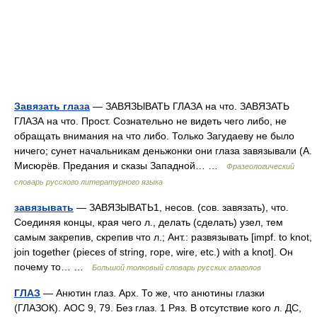
Завязать глаза
— ЗАВЯЗЫВАТЬ ГЛАЗА на что. ЗАВЯЗАТЬ
ГЛАЗА на что. Прост. Сознательно не видеть чего либо, не
обращать внимания на что либо. Только Загудаеву не было
ничего; сунет начальникам деньжонки они глаза завязывали (А.
Мисюрёв. Предания и сказы Западной… …
Фразеологический
словарь русского литературного языка
завязывать
— ЗАВЯЗЫВАТЬ1, несов. (сов. завязать), что.
Соединяя концы, края чего л., делать (сделать) узел, тем
самым закрепив, скрепив что л.; Ант.: развязывать [impf. to knot,
join together (pieces of string, rope, wire, etc.) with a knot]. Он
почему то… …
Большой толковый словарь русских глаголов
ГЛАЗ
— Анютин глаз. Арх. То же, что анютины глазки
(ГЛАЗОК). АОС 9, 79. Без глаз. 1 Ряз. В отсутствие кого л. ДС,