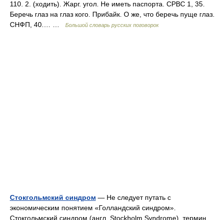
110. 2. (ходить). Жарг. угол. Не иметь паспорта. СРВС 1, 35.
Беречь глаз на глаз кого. Прибайк. О же, что беречь пуще глаз.
СНФП, 40.… …
Большой словарь русских поговорок
Стокгольмский синдром
— Не следует путать с
экономическим понятием «Голландский синдром».
Стокгольмский синдром (англ. Stockholm Syndrome) термин