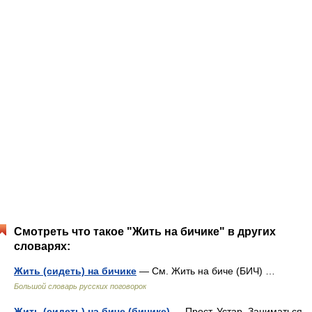
Смотреть что такое "Жить на бичике" в других
словарях:
Жить (сидеть) на бичике
— См. Жить на биче (БИЧ) …
Большой словарь русских поговорок
Жить (сидеть) на биче (бичике)
— Прост. Устар. Заниматься