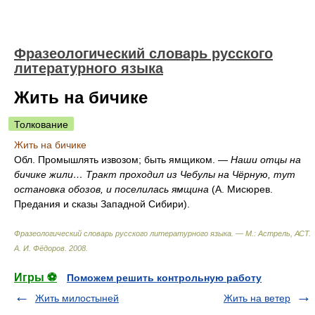
Фразеологический словарь русского
литературного языка
Жить на бичике
Толкование
Жить на бичике
Обл. Промышлять извозом; быть ямщиком. —
Наши отцы на
бичике жили… Тракт проходил из Чебулы на Чёрную, тут
остановка обозов, и поселилась ямщина
(А. Мисюрев.
Предания и сказы Западной Сибири).
Фразеологический словарь русского литературного языка. — М.: Астрель, АСТ
.
А. И. Фёдоров
.
2008
.
Игры ⚽
Поможем решить контрольную работу
Жить милостыней
Жить на ветер