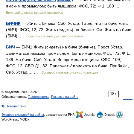
ямским промыслом; быть ямщиком. ФСС, 72; Ф 1, 189 …
Большой словарь русских поговорок
БИЧИК
— Жить с бичика. Сиб. Устар. То же, что на биче жить
(БИЧ). ФСС, 12; 72. Жить (сидеть) на бичике. См. Жить на биче
(БИЧ) …
Большой словарь русских поговорок
БИЧ
— БИЧ1 Жить (сидеть) на биче (бичике). Прост. Устар.
Заниматься ямским промыслом; быть ямщиком. ФСС, 72; Ф 1,
189. На биче. Сиб. Устар. Во времена ямщины. СФС, 109;
ФСС, 12; СБО Д1, 32. Приезжать/ приехать на биче. Прибайк.,
Сиб. Устар.… …
Большой словарь русских поговорок
© Академик, 2000-2026
18+
Обратная связь:
Техподдержка
,
Реклама на сайте
👣 Путешествия
Экспорт словарей на сайты
, сделанные на PHP,
Joomla,
Drupal,
WordPress, MODx.