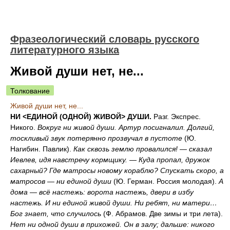
Фразеологический словарь русского
литературного языка
Живой души нет, не...
Толкование
Живой души нет, не...
НИ <ЕДИНОЙ (ОДНОЙ) ЖИВОЙ> ДУШИ.
Разг. Экспрес.
Никого.
Вокруг ни живой души. Артур посигналил. Долгий,
тоскливый звук потерянно прозвучал в пустоте
(Ю.
Нагибин. Павлик).
Как сквозь землю провалился! — сказал
Иевлев, идя навстречу кормщику. — Куда пропал, дружок
сахарный? Где матросы новому кораблю? Спускать скоро, а
матросов — ни единой души
(Ю. Герман. Россия молодая).
А
дома — всё настежь: ворота настежь, двери в избу
настежь. И ни единой живой души. Ни ребят, ни матери…
Бог знает, что случилось
(Ф. Абрамов. Две зимы и три лета).
Нет ни одной души в прихожей. Он в залу; дальше: никого