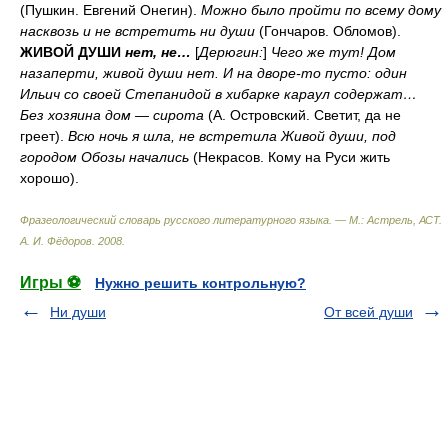
(Пушкин. Евгений Онегин).
Можно было пройти по всему дому
насквозь и не встретить ни души
(Гончаров. Обломов).
ЖИВОЙ ДУШИ
нет, не…
[
Дерюгин:
]
Чего же тут! Дом
назаперти, живой души нет. И на дворе-то пусто: один
Ильич со своей Степанидой в хибарке караул содержат…
Без хозяина дом — сирота
(А. Островский. Светит, да не
греет).
Всю ночь я шла, не встретила Живой души, под
городом Обозы начались
(Некрасов. Кому на Руси жить
хорошо).
Фразеологический словарь русского литературного языка. — М.: Астрель, АСТ
.
А. И. Фёдоров
.
2008
.
Игры ⚽
Нужно решить контрольную?
Ни души
От всей души