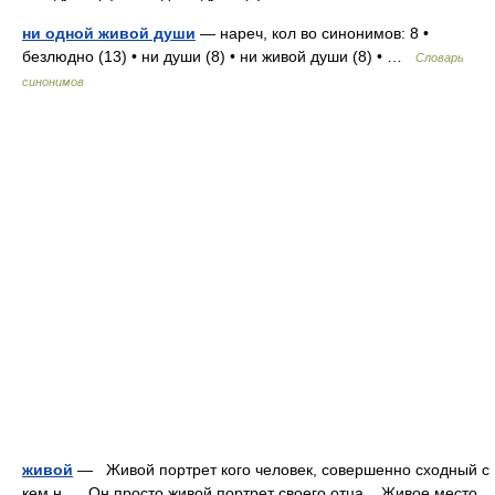
ни одной живой души
— нареч, кол во синонимов: 8 •
безлюдно (13) • ни души (8) • ни живой души (8) • …
Словарь
синонимов
живой
— Живой портрет кого человек, совершенно сходный с
кем н. Он просто живой портрет своего отца. Живое место