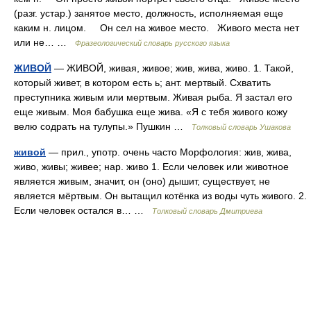
(разг. устар.) занятое место, должность, исполняемая еще
каким н. лицом. Он сел на живое место. Живого места нет
или не… …
Фразеологический словарь русского языка
ЖИВОЙ
— ЖИВОЙ, живая, живое; жив, жива, живо. 1. Такой,
который живет, в котором есть ь; ант. мертвый. Схватить
преступника живым или мертвым. Живая рыба. Я застал его
еще живым. Моя бабушка еще жива. «Я с тебя живого кожу
велю содрать на тулупы.» Пушкин …
Толковый словарь Ушакова
живой
— прил., употр. очень часто Морфология: жив, жива,
живо, живы; живее; нар. живо 1. Если человек или животное
является живым, значит, он (оно) дышит, существует, не
является мёртвым. Он вытащил котёнка из воды чуть живого. 2.
Если человек остался в… …
Толковый словарь Дмитриева