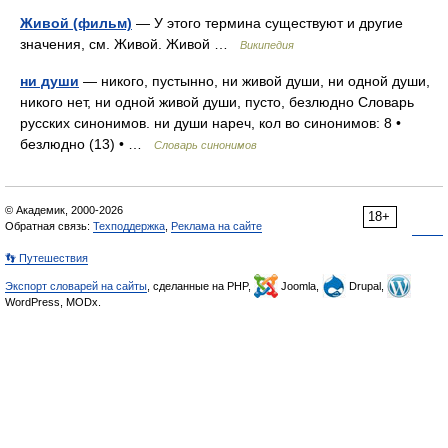
Живой (фильм)
— У этого термина существуют и другие
значения, см. Живой. Живой …
Википедия
ни души
— никого, пустынно, ни живой души, ни одной души,
никого нет, ни одной живой души, пусто, безлюдно Словарь
русских синонимов. ни души нареч, кол во синонимов: 8 •
безлюдно (13) • …
Словарь синонимов
© Академик, 2000-2026
18+
Обратная связь:
Техподдержка
,
Реклама на сайте
👣 Путешествия
Экспорт словарей на сайты
, сделанные на PHP,
Joomla,
Drupal,
WordPress, MODx.