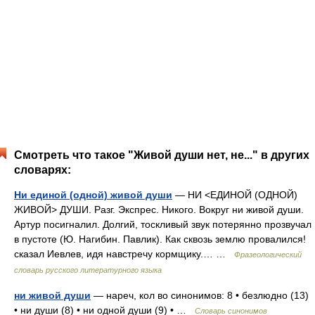
Смотреть что такое "Живой души нет, не..." в других
словарях:
Ни единой (одной) живой души
— НИ <ЕДИНОЙ (ОДНОЙ)
ЖИВОЙ> ДУШИ. Разг. Экспрес. Никого. Вокруг ни живой души.
Артур посигналил. Долгий, тоскливый звук потерянно прозвучал
в пустоте (Ю. Нагибин. Павлик). Как сквозь землю провалился!
сказал Иевлев, идя навстречу кормщику.… …
Фразеологический
словарь русского литературного языка
ни живой души
— нареч, кол во синонимов: 8 • безлюдно (13)
• ни души (8) • ни одной души (9) • …
Словарь синонимов