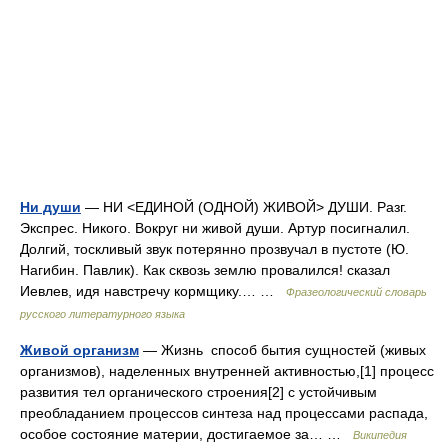
Ни души
— НИ <ЕДИНОЙ (ОДНОЙ) ЖИВОЙ> ДУШИ. Разг.
Экспрес. Никого. Вокруг ни живой души. Артур посигналил.
Долгий, тоскливый звук потерянно прозвучал в пустоте (Ю.
Нагибин. Павлик). Как сквозь землю провалился! сказал
Иевлев, идя навстречу кормщику.… …
Фразеологический словарь
русского литературного языка
Живой организм
— Жизнь способ бытия сущностей (живых
организмов), наделенных внутренней активностью,[1] процесс
развития тел органического строения[2] с устойчивым
преобладанием процессов синтеза над процессами распада,
особое состояние материи, достигаемое за… …
Википедия