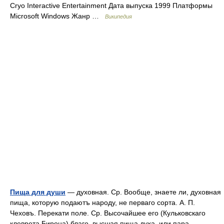
Cryo Interactive Entertainment Дата выпуска 1999 Платформы
Microsoft Windows Жанр …
Википедия
Пища для души
— духовная. Ср. Вообще, знаете ли, духовная
пища, которую подаютъ народу, не перваго сорта. А. П.
Чеховъ. Перекати поле. Ср. Высочайшее его (Кульковскаго
клеврета Бирона) благо, высшая пища духа, или пара