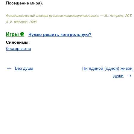
Посещение мира).
Фразеологический словарь русского литературного языка. — М.: Астрель, АСТ
.
А. И. Фёдоров
.
2008
.
Игры ⚽
Нужно решить контрольную?
Синонимы
:
бескорыстно
Без души
Ни единой (одной) живой
души