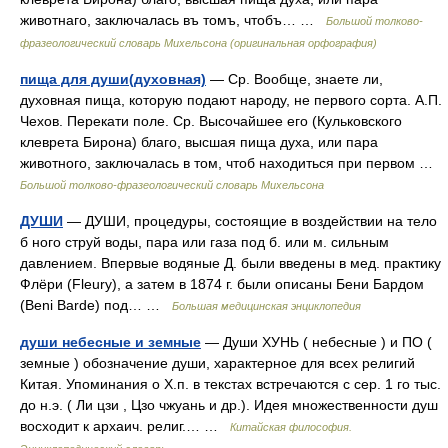
животнаго, заключалась въ томъ, чтобъ… …
Большой толково-
фразеологический словарь Михельсона (оригинальная орфография)
пища для души(духовная)
— Ср. Вообще, знаете ли,
духовная пища, которую подают народу, не первого сорта. А.П.
Чехов. Перекати поле. Ср. Высочайшее его (Кульковского
клеврета Бирона) благо, высшая пища духа, или пара
животного, заключалась в том, чтоб находиться при первом …
Большой толково-фразеологический словарь Михельсона
ДУШИ
— ДУШИ, процедуры, состоящие в воздействии на тело
б ного струй воды, пара или газа под б. или м. сильным
давлением. Впервые водяные Д. были введены в мед. практику
Флёри (Fleury), а затем в 1874 г. были описаны Бени Бардом
(Beni Barde) под… …
Большая медицинская энциклопедия
души небесные и земные
— Души ХУНЬ ( небесные ) и ПО (
земные ) обозначение души, характерное для всех религий
Китая. Упоминания о Х.п. в текстах встречаются с сер. 1 го тыс.
до н.э. ( Ли цзи , Цзо чжуань и др.). Идея множественности душ
восходит к архаич. религ.… …
Китайская философия.