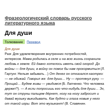
Фразеологический словарь русского
литературного языка
Для души
Толкование
Перевод
Для души
Разг. Для удовлетворения внутренних потребностей,
интересов.
Мама родилась в селе и на всю жизнь сохранила
любовь к земле. Ей давно хотелось иметь свой огород. До
войны — для души, в войну он помог бы нам прокормиться
(Л.
Гартунг. Нельзя забывать…)
От денег он отказался наотрез:
— не обижай. Говорил же: для души… Ну — протянул руку. —
Прощай… Будем живы — увидимся
(Б. Лапченко. Что человека
держит?). —
А если попросишь его что-нибудь для души… Эх,
тут он струны пальцем дёрнет, ногу на ногу забросит и
давай музыку выкидывать. Как будто и глаза новые у него
от такой игры. Вот это музыкант!
(В. Славянин.