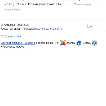
нояб.). Жизнь. Иоанн Дунс Скот. 1473… …
Православная
энциклопедия
© Академик, 2000-2026
18+
Обратная связь:
Техподдержка
,
Реклама на сайте
👣 Путешествия
Экспорт словарей на сайты
, сделанные на PHP,
Joomla,
Drupal,
WordPress, MODx.