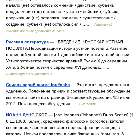
начало (не) оставалось сомнений • действие, субъект,
продолжение (не) оставляет чувство • действие, субъект,
прерывание (не) оставлять времени • существование /
создание, субъект (не) осталось сил •… …
Глагольной
сочетаемости непредметных имён
Русская литература
— I.ВВЕДЕНИЕ II.РУССКАЯ УСТНАЯ
ПОЭЗИЯ А.Периодизация истории устной поэзии Б.Развитие
старинной устной поэзии 1.Древнейшие истоки устной поэзии.
Устнопоэтическое творчество древней Руси с X до середины
XVIв. 2.Устная поэзия с середины XVI до конца… …
Литературная энциклопедия
Список серий аниме InuYasha
— Эта статья предлагается к
удалению. Пояснение причин и соответствующее обсуждение
вы можете найти на странице Википедия:К удалению/18 июля
2012. Пока процесс обсуждения …
Википедия
ИОАНН ДУНС СКОТ
— [лат. Ioannes (Johannes) Duns Scotus] (†
8.11.1308, Кёльн), средневек. философ и богослов, католич.
священник, член монашеского ордена францисканцев; в
католич. Церкви прославлен в лике блаженных (пам. зап. 8