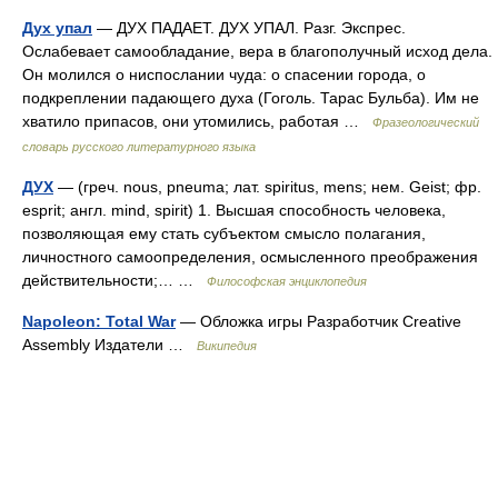
Дух упал
— ДУХ ПАДАЕТ. ДУХ УПАЛ. Разг. Экспрес.
Ослабевает самообладание, вера в благополучный исход дела.
Он молился о ниспослании чуда: о спасении города, о
подкреплении падающего духа (Гоголь. Тарас Бульба). Им не
хватило припасов, они утомились, работая …
Фразеологический
словарь русского литературного языка
ДУХ
— (греч. nous, pneuma; лат. spiritus, mens; нем. Geist; фр.
esprit; англ. mind, spirit) 1. Высшая способность человека,
позволяющая ему стать субъектом смысло полагания,
личностного самоопределения, осмысленного преображения
действительности;… …
Философская энциклопедия
Napoleon: Total War
— Обложка игры Разработчик Creative
Assembly Издатели …
Википедия