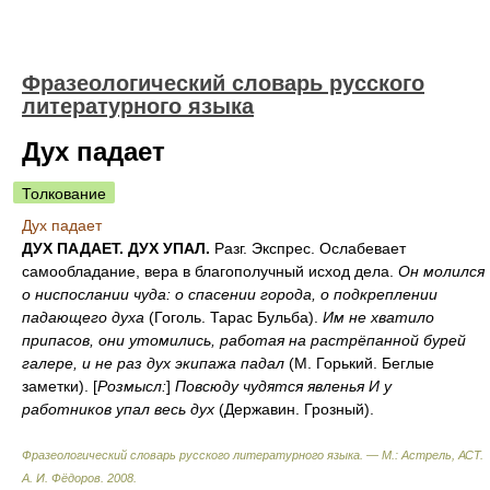
Фразеологический словарь русского
литературного языка
Дух падает
Толкование
Дух падает
ДУХ ПАДАЕТ. ДУХ УПАЛ.
Разг. Экспрес. Ослабевает
самообладание, вера в благополучный исход дела.
Он молился
о ниспослании чуда: о спасении города, о подкреплении
падающего духа
(Гоголь. Тарас Бульба).
Им не хватило
припасов, они утомились, работая на растрёпанной бурей
галере, и не раз дух экипажа падал
(М. Горький. Беглые
заметки). [
Розмысл:
]
Повсюду чудятся явленья И у
работников упал весь дух
(Державин. Грозный).
Фразеологический словарь русского литературного языка. — М.: Астрель, АСТ
.
А. И. Фёдоров
.
2008
.