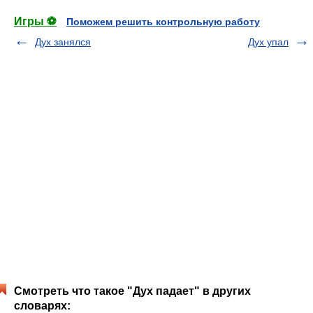
Игры ⚽
Поможем решить контрольную работу
Дух занялся
Дух упал
Смотреть что такое "Дух падает" в других
словарях: