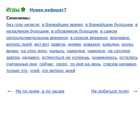
Игры ⚽
Нужен реферат?
Синонимы
:
без году неделя
,
в ближайшее время
,
в ближайшем будущем
,
в
недалеком будущем
,
в обозримом будущем
,
в самом
непродолжительном времени
,
в скором времени
,
внедавне
,
вопрос дней
,
вот-вот
,
давеча
,
днями
,
ковадня
,
ководни
,
конец
виден
,
на этих днях
,
надысь
,
намедни
,
намнясе
,
не сегодня
завтра
,
недавно
,
оглянуться не успеешь
,
онамеднись
,
остались
считанные дни
,
сейчас
,
скоро
,
со дня на день
,
совсем недавно
,
только что
,
усей
,
это вопрос дней
Не по дням, а по часам
Не добиться толку