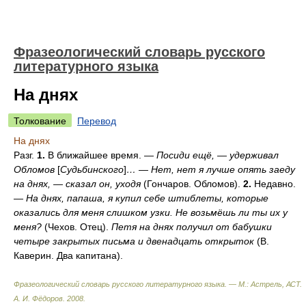
Фразеологический словарь русского
литературного языка
На днях
Толкование
Перевод
На днях
Разг.
1.
В ближайшее время.
— Посиди ещё, — удерживал
Обломов
[
Судьбинского
]
… — Нет, нет я лучше опять заеду
на днях, — сказал он, уходя
(Гончаров. Обломов).
2.
Недавно.
—
На днях, папаша, я купил себе штиблеты, которые
оказались для меня слишком узки. Не возьмёшь ли ты их у
меня?
(Чехов. Отец).
Петя на днях получил от бабушки
четыре закрытых письма и двенадцать открыток
(В.
Каверин. Два капитана).
Фразеологический словарь русского литературного языка. — М.: Астрель, АСТ
.
А. И. Фёдоров
.
2008
.