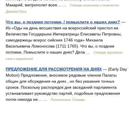
Макарий, митрополит всея… …
Словарь книжников и книжности
Древней Руси
Что вы, о поздние потомки, / помыслите о наших днях?
—
Из «Оды на день восшествия на всероссийский престол ее
Величества Государыни Императрицы Елисаветы Петровны,
самодержицы всерос сийския 1746 года» Михаила
Васильевича Ломоносова (1711 1765). Что вы, о поздние
потомки, Помыслите о наших днях? Дела …
Словарь крылатых
слов и выражений
ПРЕДЛОЖЕНИЕ ДЛЯ РАССМОТРЕНИЯ НА ДНЯХ
— (Early Day
Motion) Предложение, вносимое рядовым членом Палаты
общин для обсуждения на днях , но без указания точных
сроков. Поскольку распорядок дня заседаний парламента
устанавливает руководство партий, подобные предложения
почти никогда не… …
Политология. Словарь.