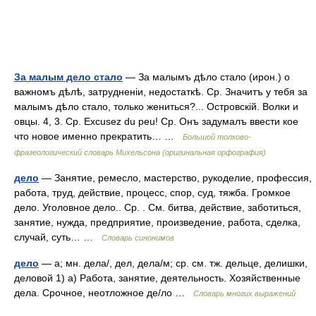
За малым дело стало
— За малымъ дѣло стало (ирон.) о
важномъ дѣлѣ, затрудненіи, недостаткѣ. Ср. Значитъ у тебя за
малымъ дѣло стало, только жениться?... Островскій. Волки и
овцы. 4, 3. Ср. Excusez du peu! Ср. Онъ задумалъ ввести кое
что новое именно прекратить… …
Большой толково-
фразеологический словарь Михельсона (оригинальная орфография)
дело
— Занятие, ремесло, мастерство, рукоделие, профессия,
работа, труд, действие, процесс, спор, суд, тяжба. Громкое
дело. Уголовное дело.. Ср. . См. битва, действие, заботиться,
занятие, нужда, предприятие, произведение, работа, сделка,
случай, суть… …
Словарь синонимов
дело
— а; мн. дела/, дел, дела/м; ср. см. тж. дельце, делишки,
деловой 1) а) Работа, занятие, деятельность. Хозяйственные
дела. Срочное, неотложное де/ло …
Словарь многих выражений