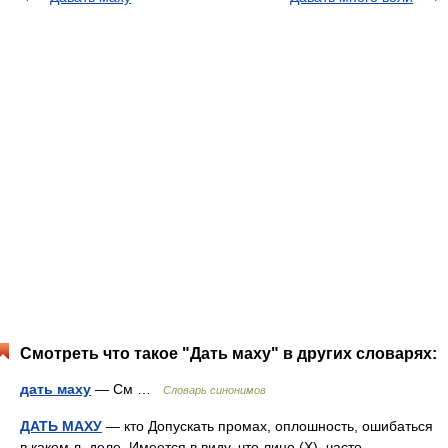
Смотреть что такое "Дать маху" в других словарях:
дать маху
— См …
Словарь синонимов
ДАТЬ МАХУ
— кто Допускать промах, оплошность, ошибаться
в каком л. деле. Имеется в виду, что лицо (Х), часто