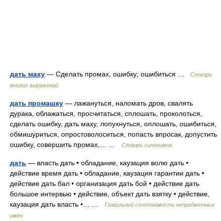
дать маху
— Сделать промах, ошибку; ошибиться …
Словарь
многих выражений
дать промашку
— лажануться, наломать дров, свалять
дурака, облажаться, просчитаться, сплошать, проколоться,
сделать ошибку, дать маху, лопухнуться, оплошать, ошибиться,
обмишуриться, опростоволоситься, попасть впросак, допустить
ошибку, совершить промах,… …
Словарь синонимов
дать
— власть дать • обладание, каузация волю дать •
действие время дать • обладание, каузация гарантии дать •
действие дать бал • организация дать бой • действие дать
большое интервью • действие, объект дать взятку • действие,
каузация дать власть •… …
Глагольной сочетаемости непредметных
имён