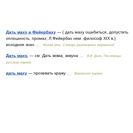
Дать маху и Фейербаху
— ( дать маху ошибиться, допустить
оплошность, промах; Л.Фейербах нем. философ XIX в.)
исходное знач …
Живая речь. Словарь разговорных выражений
Дать маху.
— см. Дать зевка, зевуна …
В.И. Даль. Пословицы
русского народа
дать маху
— прозевать кражу …
Воровской жаргон