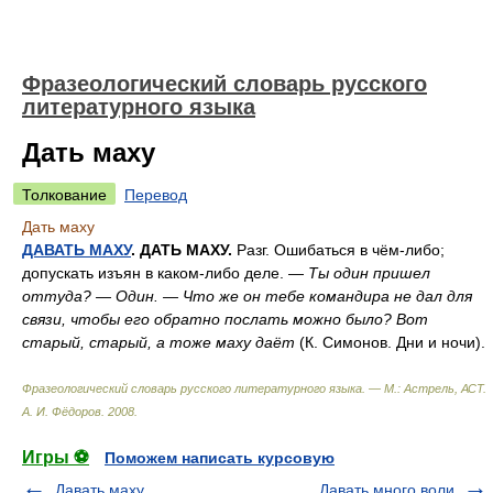
Фразеологический словарь русского
литературного языка
Дать маху
Толкование
Перевод
Дать маху
ДАВАТЬ МАХУ
. ДАТЬ МАХУ.
Разг. Ошибаться в чём-либо;
допускать изъян в каком-либо деле. —
Ты один пришел
оттуда? — Один. — Что же он тебе командира не дал для
связи, чтобы его обратно послать можно было? Вот
старый, старый, а тоже маху даёт
(К. Симонов. Дни и ночи).
Фразеологический словарь русского литературного языка. — М.: Астрель, АСТ
.
А. И. Фёдоров
.
2008
.
Игры ⚽
Поможем написать курсовую
Давать маху
Давать много воли