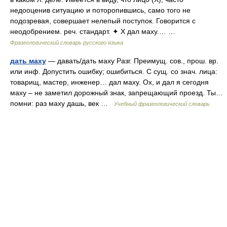
недооценив ситуацию и поторопившись, само того не
подозревая, совершает нелепый поступок. Говорится с
неодобрением. реч. стандарт. ✦ Х дал маху.… …
Фразеологический словарь русского языка
дать маху
— давать/дать маху Разг. Преимущ. сов., прош. вр.
или инф. Допустить ошибку; ошибиться. С сущ. со знач. лица:
товарищ, мастер, инженер… дал маху. Ох, и дал я сегодня
маху – не заметил дорожный знак, запрещающий проезд. Ты…
помни: раз маху дашь, век …
Учебный фразеологический словарь