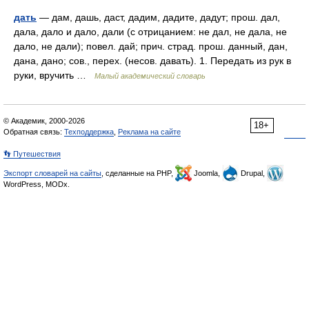
дать
— дам, дашь, даст, дадим, дадите, дадут; прош. дал,
дала, дало и дало, дали (с отрицанием: не дал, не дала, не
дало, не дали); повел. дай; прич. страд. прош. данный, дан,
дана, дано; сов., перех. (несов. давать). 1. Передать из рук в
руки, вручить …
Малый академический словарь
© Академик, 2000-2026
18+
Обратная связь:
Техподдержка
,
Реклама на сайте
👣 Путешествия
Экспорт словарей на сайты
, сделанные на PHP,
Joomla,
Drupal,
WordPress, MODx.