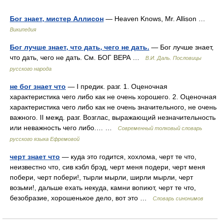
Бог знает, мистер Аллисон
— Heaven Knows, Mr. Allison …
Википедия
Бог лучше знает, что дать, чего не дать.
— Бог лучше знает,
что дать, чего не дать. См. БОГ ВЕРА …
В.И. Даль. Пословицы
русского народа
не бог знает что
— I предик. разг. 1. Оценочная
характеристика чего либо как не очень хорошего. 2. Оценочная
характеристика чего либо как не очень значительного, не очень
важного. II межд. разг. Возглас, выражающий незначительность
или неважность чего либо.… …
Современный толковый словарь
русского языка Ефремовой
черт знает что
— куда это годится, хохлома, черт те что,
неизвестно что, сив кэбл брэд, черт меня подери, черт меня
побери, черт побери!, тырли мырли, ширли мырли, черт
возьми!, дальше ехать некуда, камни вопиют, черт те что,
безобразие, хорошенькое дело, вот это …
Словарь синонимов