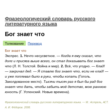
Фразеологический словарь русского
литературного языка
Бог знает что
Толкование
Перевод
Бог знает что
Экспрес.
1.
Нечто несусветное. —
Когда я ему сказал, что
долг и присяга выше всего, он стал доказывать бог знает
что
(Л. Н. Толстой. Война и мир).
2.
Всё, что угодно. —
Клад!
— закричал дед. — Я ставлю бог знает что, если не клад! —
и уже поплевал было в руки, чтобы копать
(Гоголь.
Заколдованное место).
Тысячи тысяч раз я был бы рад бог
знает что дать, чтобы забыть моё детство, мою раннюю
юность
(Г. Успенский. Новые времена).
Фразеологический словарь русского литературного языка. — М.: Астрель, АСТ
.
А. И. Фёдоров
.
2008
.