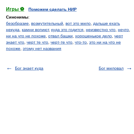
Игры ⚽
Поможем сделать НИР
Синонимы
:
безобразие
,
возмутительный
,
вот это мило
,
дальше ехать
некуда
,
камни вопиют
,
куда это годится
,
неизвестно что
,
нечто
,
ни на что не похоже
,
отвал башки
,
хорошенькое дело
,
черт
знает что
,
черт те что
,
черт-те что
,
что-то
,
это ни на что не
похоже
,
этому нет названия
Бог знает куда
Бог миловал