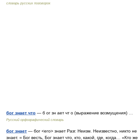
словарь русских поговорок
бог знает что
— б ог зн ает чт о (выражение возмущения) …
Русский орфографический словарь
бог знает
— бог <его> знает Разг. Неизм. Неизвестно, никто не
знает. = Бог весть, Бог знает что, кто, какой, где, когда… «Кто же