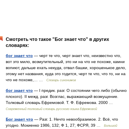
Смотреть что такое "Бог знает что" в других
словарях:
бог знает что
— черт те что, черт знает что, неизвестно что,
вот это мило, возмутительный, это ни на что не похоже, камни
вопиют, дальше ехать некуда, отвал башки, хорошенькое дело,
этому нет названия, куда это годится, черт те что, что то, ни на
что не похоже,… …
Словарь синонимов
бог знает что
— I предик. разг. О состоянии чего либо (обычно
плохого). II межд. разг. Возглас, выражающий возмущение.
Толковый словарь Ефремовой. Т. Ф. Ефремова. 2000 …
Современный толковый словарь русского языка Ефремовой
Бог знает что
— Разг. 1. Нечто невообразимое. 2. Всё, что
угодно. Мокиенко 1986, 132; Ф 1, 27; ФСРЯ, 39 …
Большой