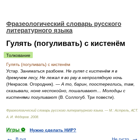
Фразеологический словарь русского
литературного языка
Гулять (погуливать) с кистенём
Толкование
Гулять (погуливать) с кистенём
Устар. Заниматься разбоем.
Не гулял с кистенём я в
дремучем лесу, Не лежал я во рву в непроглядную ночь
(Некрасов. Огородник). —
А то, барин, поостереглись, там,
сказывали, ноне неспокойно, пошаливают… Молодцы с
кистенями погуливают
(В. Соллогуб. Три повести).
Фразеологический словарь русского литературного языка. — М.: Астрель, АСТ
.
А. И. Фёдоров
.
2008
.
Игры ⚽
Нужно сделать НИР?
В гул
Не густо