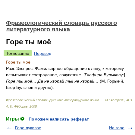
Фразеологический словарь русского
литературного языка
Горе ты моё
Толкование
Перевод
Горе ты моё
Разг. Экспрес. Фамильярное обращение к лицу, к которому
испытывают сострадание, сочувствие. [
Глафира Булычову:
]
Горе ты моё… Да не хворай ты! не хворай…
(М. Горький.
Егор Булычов и другие).
Фразеологический словарь русского литературного языка. — М.: Астрель, АСТ
.
А. И. Фёдоров
.
2008
.
Игры ⚽
Поможем написать реферат
Горе луковое
На горе