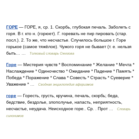
ГОРЕ
— ГОРЕ, я, ср. 1. Скорбь, глубокая печаль. Заболеть с
горя. В г. кто н. (горюет). Г. горевать не пир пировать (стар.
посл.). 2. То же, что несчастье. Случилось большое г. Горе
горькое (самое тяжёлое). Чужого горя не бывает (т. е. нельзя
быть… …
Толковый словарь Ожегова
Горе
— Мистерия чувств * Воспоминание * Желание * Мечта *
Наслаждение * Одиночество * Ожидание * Падение * Память *
Победа * Поражение * Слава * Совесть * Страсть * Суеверие *
Уважение * …
Сводная энциклопедия афоризмов
горе
— Горесть, грусть, кручина, печаль, скорбь; беда,
бедствие, бездолье, злополучье, напасть, неприятность,
несчастье, неудача. Неисходное горе.. Ср. . Прот …
Словарь
синонимов