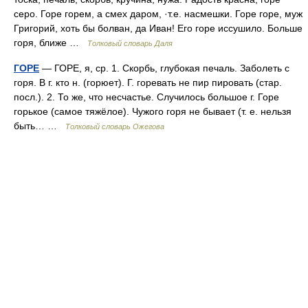
серо. Горе горем, а смех даром, ·т.е. насмешки. Горе горе, муж
Григорий, хоть бы болван, да Иван! Его горе иссушило. Больше
горя, ближе …
Толковый словарь Даля
ГОРЕ
— ГОРЕ, я, ср. 1. Скорбь, глубокая печаль. Заболеть с
горя. В г. кто н. (горюет). Г. горевать не пир пировать (стар.
посл.). 2. То же, что несчастье. Случилось большое г. Горе
горькое (самое тяжёлое). Чужого горя не бывает (т. е. нельзя
быть… …
Толковый словарь Ожегова