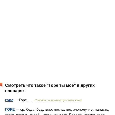
Смотреть что такое "Горе ты моё" в других
словарях:
горе
— Горе …
Словарь синонимов русского языка
ГОРЕ
— ср. беда, бедствие, несчастие, злополучие, напасть;
тоска, печаль, скорбь, кручина; нужа. Радость красна, горе