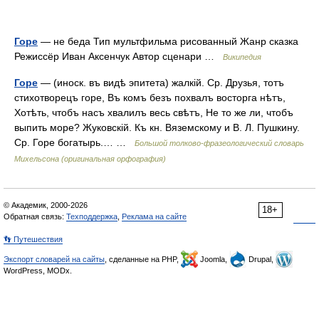
Горе
— не беда Тип мультфильма рисованный Жанр сказка
Режиссёр Иван Аксенчук Автор сценари …
Википедия
Горе
— (иноск. въ видѣ эпитета) жалкій. Ср. Друзья, тотъ
стихотворецъ горе, Въ комъ безъ похвалъ восторга нѣтъ,
Хотѣть, чтобъ насъ хвалилъ весь свѣтъ, Не то же ли, чтобъ
выпить море? Жуковскій. Къ кн. Вяземскому и В. Л. Пушкину.
Ср. Горе богатырь.… …
Большой толково-фразеологический словарь
Михельсона (оригинальная орфография)
© Академик, 2000-2026
18+
Обратная связь:
Техподдержка
,
Реклама на сайте
👣 Путешествия
Экспорт словарей на сайты
, сделанные на PHP,
Joomla,
Drupal,
WordPress, MODx.