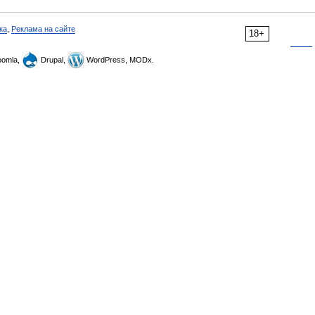
ка
,
Реклама на сайте
18+
omla,
Drupal,
WordPress, MODx.