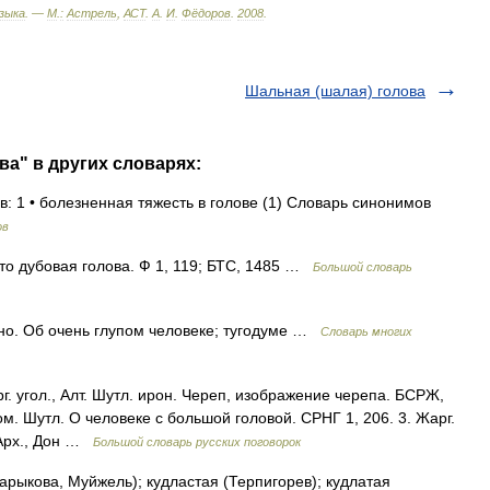
зыка
. —
М
.
:
Астрель
,
АСТ
.
А
.
И
.
Фёдоров
.
2008
.
Шальная (шалая) голова
ва" в других словарях:
: 1 • болезненная тяжесть в голове (1) Словарь синонимов
ов
что дубовая голова. Ф 1, 119; БТС, 1485 …
Большой словарь
но. Об очень глупом человеке; тугодуме …
Словарь многих
г. угол., Алт. Шутл. ирон. Череп, изображение черепа. БСРЖ,
ром. Шутл. О человеке с большой головой. СРНГ 1, 206. 3. Жарг.
 Арх., Дон …
Большой словарь русских поговорок
арыкова, Муйжель); кудластая (Терпигорев); кудлатая