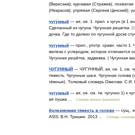
(Вересаев); курчавая (Стражев); лохматая 
(Некрасов); упрямая (Сергеев Ценский)
чугу́нный
— ая, ое. 1. прил. к чугун (в 1 з
Сделанный из чугуна. Чугунная решетка. □
дочка. Где то далеко по чугунной доске 
чугунный
— прил., употр. сравн. часто 1.
железа с углеродом, которое отличается 
Чугунная решётка, задвижка. | Чугунная в
ЧУГУННЫЙ
— ЧУГУННЫЙ, ая, ое. 1. см. чу
тяжесть. Чугунные шаги. Чугунная голова (
тёмные). Толковый словарь Ожегова. С.
чугунный
— ая, ое. см. тж. чугунно 1) к чу
ая пушка …
Словарь многих выражений
болезненная тяжесть в голове
— сущ., к
ASIS. В.Н. Тришин. 2013 …
Словарь синоним