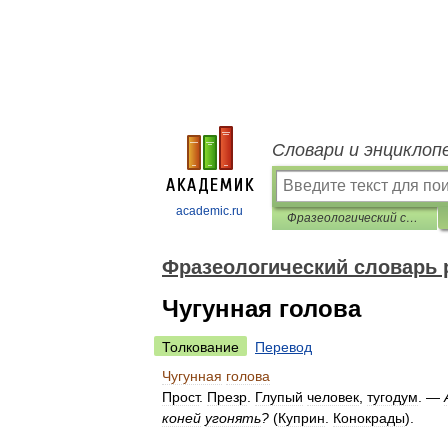
Словари и энциклоп
academic.ru
Фразеологический словарь русского литературного языка
Фразеологический словарь 
Чугунная голова
Толкование
Перевод
Чугунная
голова
Прост
.
Презр
.
Глупый
человек
,
тугодум
. —
коней
угонять
?
(
Куприн
.
Конокрады
).