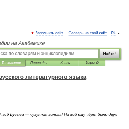
Запомнить сайт
Словарь на свой сайт
RU
едии на Академике
Найти!
Толкования
Переводы
Книги
Игры ⚽
русского литературного языка
А
всё
Бузыга
—
чугунная
голова
!
На
кой
ему
чёрт
было
двух