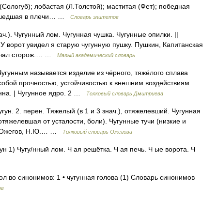
(Сологуб); лобастая (Л.Толстой); маститая (Фет); победная
; ушедшая в плечи… …
Словарь эпитетов
нач.). Чугунный лом. Чугунная чушка. Чугунные опилки. ||
 У ворот увидел я старую чугунную пушку. Пушкин, Капитанская
стучал сторож.… …
Малый академический словарь
 Чугунным называется изделие из чёрного, тяжёлого сплава
особой прочностью, устойчивостью к внешним воздействиям.
анна. | Чугунное ядро. 2 …
Толковый словарь Дмитриева
гун. 2. перен. Тяжелый (в 1 и 3 знач.), отяжелевший. Чугунная
отяжелевшая от усталости, боли). Чугунные тучи (низкие и
И. Ожегов, Н.Ю.… …
Толковый словарь Ожегова
гун 1) Чугу/нный лом. Ч ая решётка. Ч ая печь. Ч ые ворота. Ч
ол во синонимов: 1 • чугунная голова (1) Словарь синонимов
ов