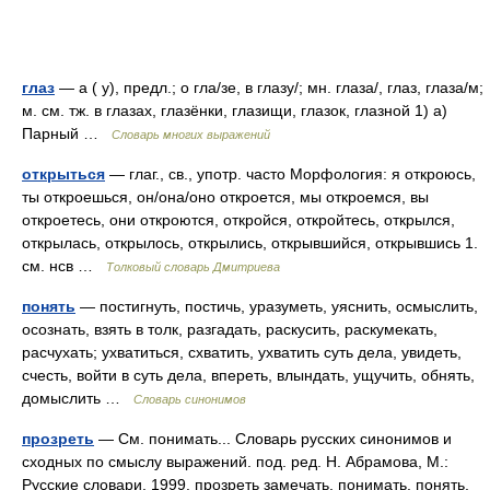
глаз
— а ( у), предл.; о гла/зе, в глазу/; мн. глаза/, глаз, глаза/м;
м. см. тж. в глазах, глазёнки, глазищи, глазок, глазной 1) а)
Парный …
Словарь многих выражений
открыться
— глаг., св., употр. часто Морфология: я откроюсь,
ты откроешься, он/она/оно откроется, мы откроемся, вы
откроетесь, они откроются, откройся, откройтесь, открылся,
открылась, открылось, открылись, открывшийся, открывшись 1.
см. нсв …
Толковый словарь Дмитриева
понять
— постигнуть, постичь, уразуметь, уяснить, осмыслить,
осознать, взять в толк, разгадать, раскусить, раскумекать,
расчухать; ухватиться, схватить, ухватить суть дела, увидеть,
счесть, войти в суть дела, впереть, влындать, ущучить, обнять,
домыслить …
Словарь синонимов
прозреть
— См. понимать... Словарь русских синонимов и
сходных по смыслу выражений. под. ред. Н. Абрамова, М.:
Русские словари, 1999. прозреть замечать, понимать, понять,