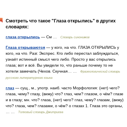
Смотреть что такое "Глаза открылись" в других
словарях:
глаза открылись
— См …
Словарь синонимов
Глаза открываются
— у кого, на что. ГЛАЗА ОТКРЫЛИСЬ у
кого, на что. Разг. Экспрес. Кто либо перестал заблуждаться,
узнаёт истинный смысл чего либо. Просто у вас открылись
глаза; вот и всё. Вы увидели то, что раньше почему то не
хотели замечать (Чехов. Скучная… …
Фразеологический словарь
русского литературного языка
глаз
— сущ., м., употр. наиб. часто Морфология: (нет) чего?
глаза, чему? глазу, (вижу) что? глаз, чем? глазом, о чём? глазе
и в глазу; мн. что? глаза, (нет) чего? глаз, чему? глазам, (вижу)
что? глаза, чем? глазами, о чём? о глазах 1. Глаза это органы,
… …
Толковый словарь Дмитриева