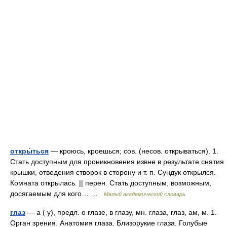
откры́ться
— кроюсь, кроешься; сов. (несов. открываться). 1.
Стать доступным для проникновения извне в результате снятия
крышки, отведения створок в сторону и т. п. Сундук открылся.
Комната открылась. || перен. Стать доступным, возможным,
досягаемым для кого… …
Малый академический словарь
глаз
— а ( у), предл. о глазе, в глазу, мн. глаза, глаз, ам, м. 1.
Орган зрения. Анатомия глаза. Близорукие глаза. Голубые