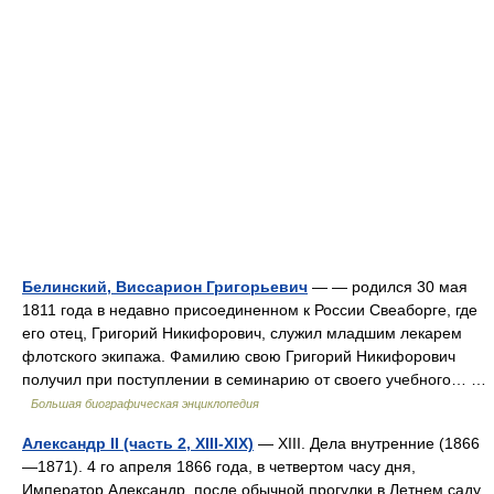
Белинский, Виссарион Григорьевич
— — родился 30 мая
1811 года в недавно присоединенном к России Свеаборге, где
его отец, Григорий Никифорович, служил младшим лекарем
флотского экипажа. Фамилию свою Григорий Никифорович
получил при поступлении в семинарию от своего учебного… …
Большая биографическая энциклопедия
Александр II (часть 2, XIII-XIX)
— XIII. Дела внутренние (1866
—1871). 4 го апреля 1866 года, в четвертом часу дня,
Император Александр, после обычной прогулки в Летнем саду,