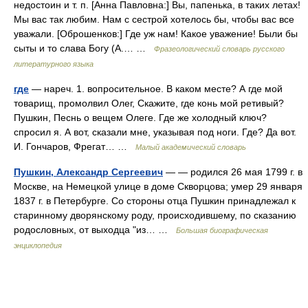
недостоин и т. п. [Анна Павловна:] Вы, папенька, в таких летах!
Мы вас так любим. Нам с сестрой хотелось бы, чтобы вас все
уважали. [Оброшенков:] Где уж нам! Какое уважение! Были бы
сыты и то слава Богу (А.… …
Фразеологический словарь русского
литературного языка
где
— нареч. 1. вопросительное. В каком месте? А где мой
товарищ, промолвил Олег, Скажите, где конь мой ретивый?
Пушкин, Песнь о вещем Олеге. Где же холодный ключ?
спросил я. А вот, сказали мне, указывая под ноги. Где? Да вот.
И. Гончаров, Фрегат… …
Малый академический словарь
Пушкин, Александр Сергеевич
— — родился 26 мая 1799 г. в
Москве, на Немецкой улице в доме Скворцова; умер 29 января
1837 г. в Петербурге. Со стороны отца Пушкин принадлежал к
старинному дворянскому роду, происходившему, по сказанию
родословных, от выходца "из… …
Большая биографическая
энциклопедия