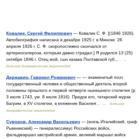
Ковалик, Сергей Филиппович
— Ковалик С. Ф. [(1846 1926).
Автобиография написана в декабре 1925 г. в Минске. 26
апреля 1926 г. С. Ф. скоропостижно скончался от
артериосклероза, которым давно страдал.] Я родился 13 (25)
октября 1846 г. Отец мой, сын казака Полтавской губ.,… …
Большая биографическая энциклопедия
Державин, Гавриил Романович
— — знаменитый поэт,
государственный человек и общественный деятель второй
половины прошлого и первой четверти нынешнего столетия (р.
3 июля 1743, ум. 8 июля 1816). Предок его, татарский мурза
Багрим, в ХV столетии, в княжение Василия… …
Большая
биографическая энциклопедия
Суворов, Александр Васильевич
— (князь Италийский, граф
Рымникский) — генералиссимус Российских войск,
фельдмаршал австрийской армии, великий маршал войск