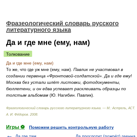
Фразеологический словарь русского
литературного языка
Да и где мне (ему, нам)
Толкование
Да и где мне (ему, нам)
То же, что где уж мне (ему, нам).
Павлик не участвовал в
создании первенца «Фронтовой-солдатской». Да и где ему!
Москва без устали шлёт листовки, фотодокументы,
бюллетени, и он едва успевает расклеивать образцы по
толстым альбомам
(Ю. Нагибин. Павлик).
Фразеологический словарь русского литературного языка. — М.: Астрель, АСТ
.
А. И. Фёдоров
.
2008
.
Игры ⚽
Поможем решить контрольную работу
Да где там
Да проглотит (пожрёт) геенна