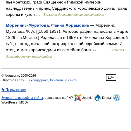
пьемонтских, граф Священной Римской империи,
наследственный принц Сардинского королевского дома, гранд
короны и кузен …
Большая биографическая энциклопедия
Морейнис-Муратова, Фанни Абрамовна
— Морейнис
Муратова Ф. А. [(1859 1937). Автобиография написана в марте
1926 г. в Москве.] Родилась я в 1859 г. в Николаеве Херсонской
губ., в ортодоксальной, патриархальной еврейской семье. И
отец, и мать происходили из семейств богатых,… …
Большая
биографическая энциклопедия
© Академик, 2000-2026
18+
Обратная связь:
Техподдержка
,
Реклама на сайте
👣 Путешествия
Экспорт словарей на сайты
, сделанные на PHP,
Joomla,
Drupal,
WordPress, MODx.