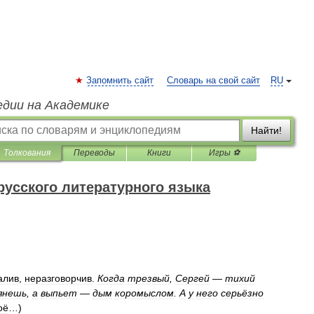
Запомнить сайт
Словарь на свой сайт
RU
едии на Академике
Найти!
Толкования
Переводы
Книги
Игры ⚽
русского литературного языка
алив
,
неразговорчив
.
Когда
трезвый
,
Сергей
—
тихий
янешь
,
а
выпьет
—
дым
коромыслом
.
А
у
него
серьёзно
оё
…)