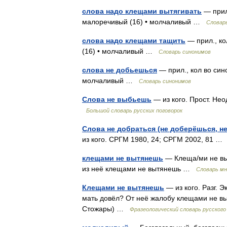
слова надо клещами вытягивать
— прил.
малоречивый (16) • молчаливый …
Словар
слова надо клещами тащить
— прил., ко
(16) • молчаливый …
Словарь синонимов
слова не добьешься
— прил., кол во син
молчаливый …
Словарь синонимов
Слова не выбьешь
— из кого. Прост. Нео
Большой словарь русских поговорок
Слова не добраться (не доберёшься, н
из кого. СРГМ 1980, 24; СРГМ 2002, 81 
клещами не вытянешь
— Клеща/ми не выт
из неё клещами не вытянешь …
Словарь мн
Клещами не вытянешь
— из кого. Разг. Э
мать довёл? От неё жалобу клещами не выт
Стожары) …
Фразеологический словарь русског