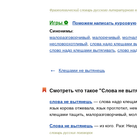
Фразеологический
словарь
русского
литературного
я
Игры ⚽
Поможем написать курсовую
Синонимы
:
малоразговорчивый
,
малоречивый
,
молча
несловоохотливый
,
слова надо клещами в
слово надо клещами вытягивать
,
слово на
Клещами не вытянешь
Смотреть что такое "Слова не выт
слова не вытянешь
— слова надо клещам
язык корова отжевала, язык проглотил, не
клещами тащить, малоразговорчивый, м
Слова не вытянешь
— из кого. Разг. Не
словарь русских поговорок