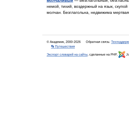
молчаливый
— Безглагольный, безгласны
немой, тихий, воздержный на язык, скупой
молчан. Безглагольна, недвижима мертв
© Академик, 2000-2026
Обратная связь:
Техподдерж
👣 Путешествия
Экспорт словарей на сайты
, сделанные на PHP,
Jo