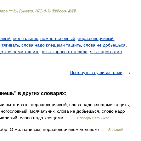
зыка
. —
М
.
:
Астрель
,
АСТ
.
А
.
И
.
Фёдоров
.
2008
.
ливый
,
молчальник
,
немногословный
,
неразговорчивый
,
ытягивать
,
слова надо клещами тащить
,
слова не добьешься
,
до клещами тащить
,
язык корова отжевала
,
язык проглотил
Вытянуть за уши из грязи
янешь" в других словарях:
и вытягивать, неразговорчивый, слова надо клещами тащить,
многословный, молчальник, слова не добьешься, слово надо
олчаливый, слово надо клещами… …
Словарь синонимов
одобр. О молчаливом, неразговорчивом человеке …
Большой