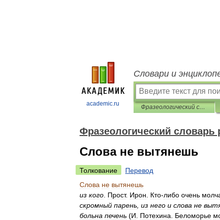
Словари и энциклоп
academic.ru
Фразеологический словарь русского литературного языка
Фразеологический словарь 
Слова не вытянешь
Толкование
Перевод
Слова
не
вытянешь
из
кого
.
Прост
.
Ирон
.
Кто
-
либо
очень
молч
скромный
парень
,
из
него
и
слова
не
выт
больна
печень
(
И
.
Потехина
.
Беломорье
м