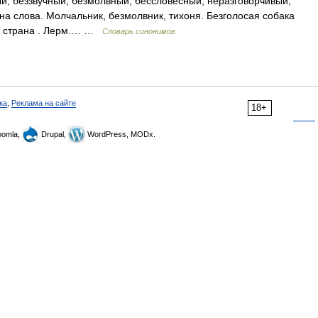
й, беззвучный, безмолвный, бессловесный, неразговорчивый,
 на слова. Молчальник, безмолвник, тихоня. Безголосая собака
ая страна . Лерм.… …
Словарь синонимов
ка
,
Реклама на сайте
18+
omla,
Drupal,
WordPress, MODx.