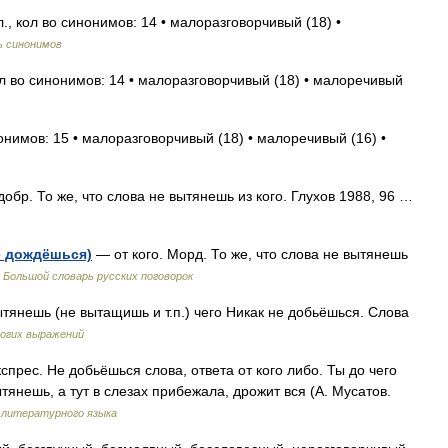
, кол во синонимов: 14 • малоразговорчивый (18) •
ь синонимов
л во синонимов: 14 • малоразговорчивый (18) • малоречивый
онимов: 15 • малоразговорчивый (18) • малоречивый (16) •
добр. То же, что слова не вытянешь из кого. Глухов 1988, 96 …
е дождёшься)
— от кого. Морд. То же, что слова не вытянешь
…
Большой словарь русских поговорок
янешь (не вытащишь и т.п.) чего Никак не добьёшься. Слова
огих выражений
кспрес. Не добьёшься слова, ответа от кого либо. Ты до чего
янешь, а тут в слезах прибежала, дрожит вся (А. Мусатов.
о литературного языка