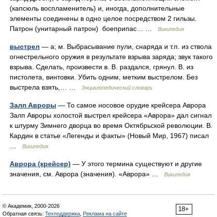
(капсюль воспламенитель) и, иногда, дополнительные
элементы соединены в одно целое посредством 2 гильзы.
Патрон (унитарный патрон) боеприпас… …
Википедия
выстрел
— а; м. Выбрасывание пули, снаряда и т.п. из ствола
огнестрельного оружия в результате взрыва заряда; звук такого
взрыва. Сделать, произвести в. В. раздался, грянул. В. из
пистолета, винтовки. Убить одним, метким выстрелом. Без
выстрела взять,… …
Энциклопедический словарь
Залп Авроры
— То самое носовое орудие крейсера Аврора
Залп Авроры холостой выстрел крейсера «Аврора» дал сигнал
к штурму Зимнего дворца во время Октябрьской революции. В.
Кардин в статье «Легенды и факты» (Новый Мир, 1967) писал
…
Википедия
Аврора (крейсер)
— У этого термина существуют и другие
значения, см. Аврора (значения). «Аврора» …
Википедия
© Академик, 2000-2026
18+
Обратная связь:
Техподдержка
,
Реклама на сайте