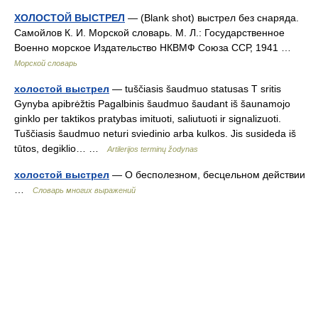
ХОЛОСТОЙ ВЫСТРЕЛ
— (Blank shot) выстрел без снаряда.
Самойлов К. И. Морской словарь. М. Л.: Государственное
Военно морское Издательство НКВМФ Союза ССР, 1941 …
Морской словарь
холостой выстрел
— tuščiasis šaudmuo statusas T sritis
Gynyba apibrėžtis Pagalbinis šaudmuo šaudant iš šaunamojo
ginklo per taktikos pratybas imituoti, saliutuoti ir signalizuoti.
Tuščiasis šaudmuo neturi sviedinio arba kulkos. Jis susideda iš
tūtos, degiklio… …
Artilerijos terminų žodynas
холостой выстрел
— О бесполезном, бесцельном действии
…
Словарь многих выражений