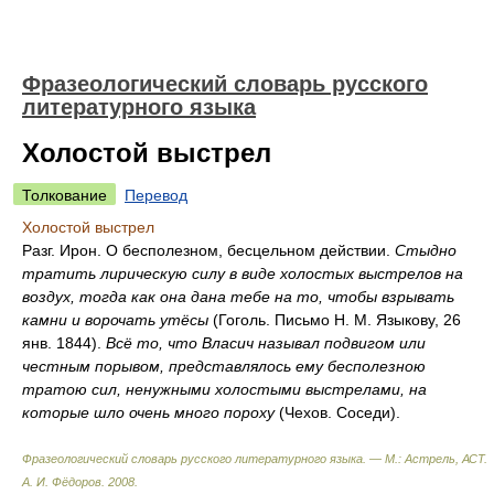
Фразеологический словарь русского
литературного языка
Холостой выстрел
Толкование
Перевод
Холостой выстрел
Разг. Ирон. О бесполезном, бесцельном действии.
Стыдно
тратить лирическую силу в виде холостых выстрелов на
воздух, тогда как она дана тебе на то, чтобы взрывать
камни и ворочать утёсы
(Гоголь. Письмо Н. М. Языкову, 26
янв. 1844).
Всё то, что Власич называл подвигом или
честным порывом, представлялось ему бесполезною
тратою сил, ненужными холостыми выстрелами, на
которые шло очень много пороху
(Чехов. Соседи).
Фразеологический словарь русского литературного языка. — М.: Астрель, АСТ
.
А. И. Фёдоров
.
2008
.