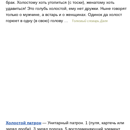
брак. Холостому хоть утопиться (с тоски), женатому хоть
удавиться! Это голубь холостой, ему нет дружки. Ныне говорят
только о мужчине, а встарь и о женщинах. Одинок да холост
горюет в одну (в свою) голову …
Толковый словарь Даля
Холостой патрон
— Унитарный патрон. 1 (пуля, картечь или
заряд дроби), 3 заряд пороха, 5 воспламеняющий элемент