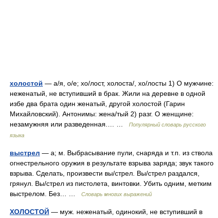
холостой
— а/я, о/е; хо/лост, холоста/, хо/лосты 1) О мужчине:
неженатый, не вступивший в брак. Жили на деревне в одной
избе два брата один женатый, другой холостой (Гарин
Михайловский). Антонимы: жена/тый 2) разг. О женщине:
незамужняя или разведенная.… …
Популярный словарь русского
языка
выстрел
— а; м. Выбрасывание пули, снаряда и т.п. из ствола
огнестрельного оружия в результате взрыва заряда; звук такого
взрыва. Сделать, произвести вы/стрел. Вы/стрел раздался,
грянул. Вы/стрел из пистолета, винтовки. Убить одним, метким
выстрелом. Без… …
Словарь многих выражений
ХОЛОСТОЙ
— муж. неженатый, одинокий, не вступивший в