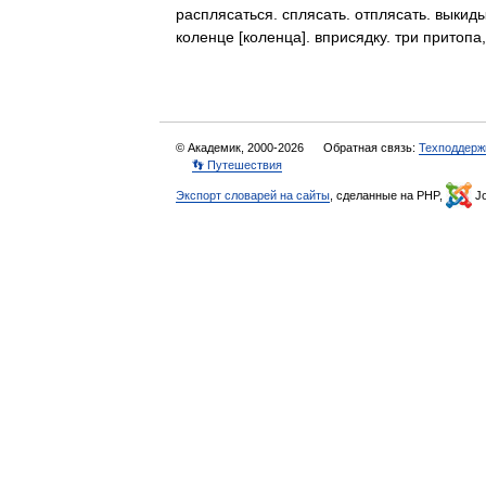
расплясаться. сплясать. отплясать. выкид
коленце [коленца]. вприсядку. три прито
© Академик, 2000-2026
Обратная связь:
Техподдерж
👣 Путешествия
Экспорт словарей на сайты
, сделанные на PHP,
Jo