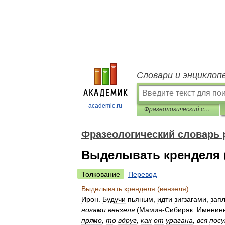
Словари и энциклоп
academic.ru
Фразеологический словарь русского литературного языка
Фразеологический словарь 
Выделывать кренделя 
Толкование
Перевод
Выделывать
кренделя
(
вензеля
)
Ирон
.
Будучи
пьяным
,
идти
зигзагами
,
зап
ногами
вензеля
(
Мамин
-
Сибиряк
.
Именин
прямо
,
то
вдруг
,
как
от
урагана
,
вся
пос