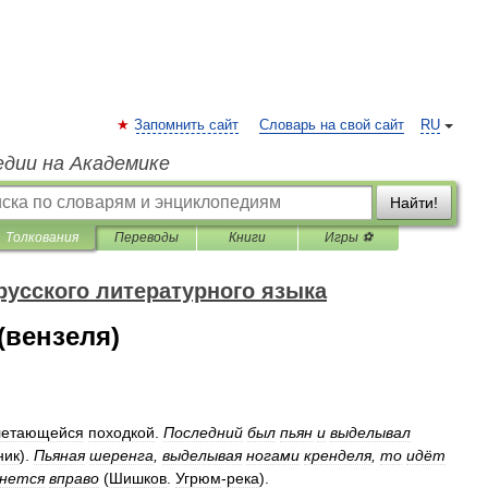
Запомнить сайт
Словарь на свой сайт
RU
едии на Академике
Найти!
Толкования
Переводы
Книги
Игры ⚽
русского литературного языка
(вензеля)
летающейся
походкой
.
Последний
был
пьян
и
выделывал
ник
).
Пьяная
шеренга
,
выделывая
ногами
кренделя
,
то
идёт
унется
вправо
(
Шишков
.
Угрюм
-
река
).