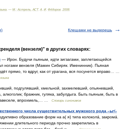
зыка
. —
М
.
:
Астрель
,
АСТ
.
А
.
И
.
Фёдоров
.
2008
.
я)
Клещами не выдерешь
ренделя (вензеля)" в других словарях:
)
— Ирон. Будучи пьяным, идти зигзагами, заплетающейся
ал ногами вензеля (Мамин Сибиряк. Именинник). Пьяная
дёт прямо, то вдруг, как от урагана, вся посунется вправо… …
 языка
вший, подгулявший, хмельной, захмелевший, опьяневший,
 алкоголик; бражник, гуляка, забулдыга. Быть пьяным, быть в
, навеселе, впрохмель,… …
Словарь синонимов
ественного числа существительных мужского рода –ы<-
тивно образование форм на а( я) типа колоколá, закромá.
яжении длительного периода прочно закрепились в