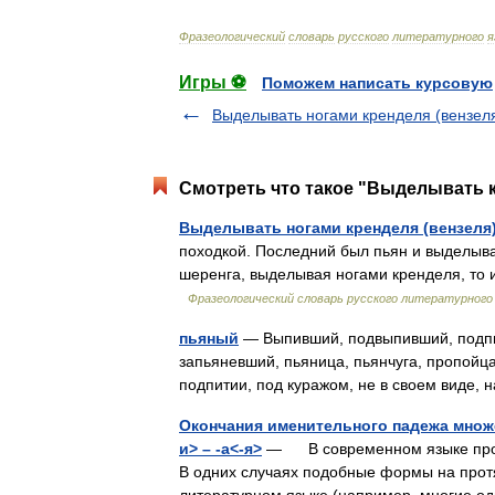
Фразеологический
словарь
русского
литературного
я
Игры ⚽
Поможем написать курсовую
Выделывать ногами кренделя (вензел
Смотреть что такое "Выделывать к
Выделывать ногами кренделя (вензеля
походкой. Последний был пьян и выделыв
шеренга, выделывая ногами кренделя, то и
Фразеологический словарь русского литературного
пьяный
— Выпивший, подвыпивший, подпи
запьяневший, пьяница, пьянчуга, пропойца,
подпитии, под куражом, не в своем виде
Окончания именительного падежа множ
и> – -а<-я>
— В современном языке продук
В одних случаях подобные формы на прот