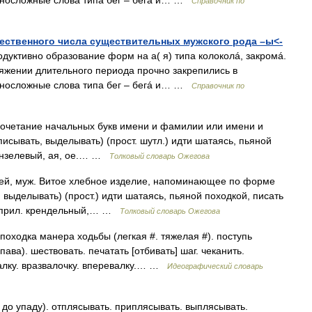
дносложные слова типа бег – бегá и… …
Справочник по
ественного числа существительных мужского рода –ы<-
тивно образование форм на а( я) типа колоколá, закромá.
яжении длительного периода прочно закрепились в
дносложные слова типа бег – бегá и… …
Справочник по
Сочетание начальных букв имени и фамилии или имени и
ыписывать, выделывать) (прост. шутл.) идти шатаясь, пьяной
вензелевый, ая, ое.… …
Толковый словарь Ожегова
, ей, муж. Витое хлебное изделие, напоминающее по форме
 выделывать) (прост.) идти шатаясь, пьяной походкой, писать
. | прил. крендельный,… …
Толковый словарь Ожегова
походка манера ходьбы (легкая #. тяжелая #). поступь
пава). шествовать. печатать [отбивать] шаг. чеканить.
валку. вразвалочку. вперевалку.… …
Идеографический словарь
 до упаду). отплясывать. приплясывать. выплясывать.