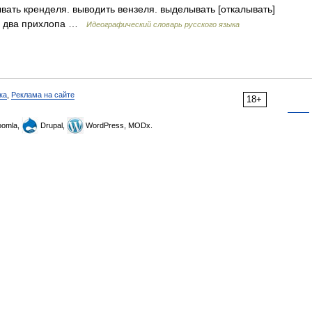
ывать кренделя. выводить вензеля. выделывать [откалывать]
па, два прихлопа …
Идеографический словарь русского языка
ка
,
Реклама на сайте
18+
omla,
Drupal,
WordPress, MODx.