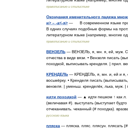
литературном языке (например, многие о
правописанию и стилистике
Окончания именительного падежа множ
и> – -а<-я>
— В современном языке продук
В одних случаях подобные формы на прот
литературном языке (например, многие о
правописанию и стилистике
ВЕНЗЕЛЬ
— ВЕНЗЕЛЬ, я, мн. я, ей, муж. 
отчества в виде вязи. • Вензеля писать (в
походкой, выписывать кренделя. | прил. 
КРЕНДЕЛЬ
— КРЕНДЕЛЬ, я, мн. и, ей и я
восьмёрку. • Кренделя писать (выписывать,
вензеля. | уменьш. кренделёк, лька, муж
идти походкой
— ▲ идти пешком ↑ как л. 
(величавая #). выступать (выступает будто 
отчеканивать. чеканный (# походка). враз
русского языка
пляска
— пляска. пляс. плясун. плясать (#