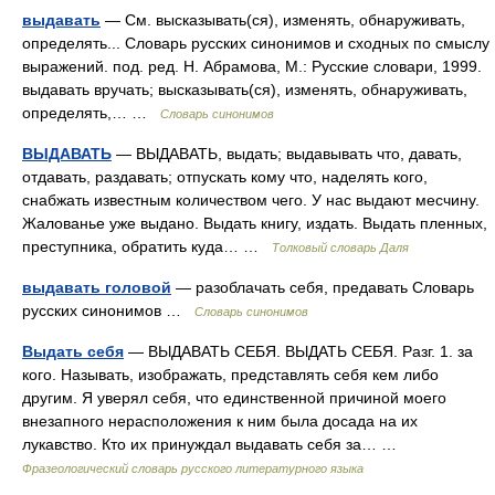
выдавать
— См. высказывать(ся), изменять, обнаруживать,
определять... Словарь русских синонимов и сходных по смыслу
выражений. под. ред. Н. Абрамова, М.: Русские словари, 1999.
выдавать вручать; высказывать(ся), изменять, обнаруживать,
определять,… …
Словарь синонимов
ВЫДАВАТЬ
— ВЫДАВАТЬ, выдать; выдавывать что, давать,
отдавать, раздавать; отпускать кому что, наделять кого,
снабжать известным количеством чего. У нас выдают месчину.
Жалованье уже выдано. Выдать книгу, издать. Выдать пленных,
преступника, обратить куда… …
Толковый словарь Даля
выдавать головой
— разоблачать себя, предавать Словарь
русских синонимов …
Словарь синонимов
Выдать себя
— ВЫДАВАТЬ СЕБЯ. ВЫДАТЬ СЕБЯ. Разг. 1. за
кого. Называть, изображать, представлять себя кем либо
другим. Я уверял себя, что единственной причиной моего
внезапного нерасположения к ним была досада на их
лукавство. Кто их принуждал выдавать себя за… …
Фразеологический словарь русского литературного языка