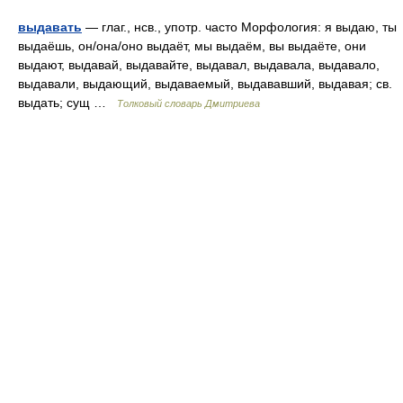
выдавать
— глаг., нсв., употр. часто Морфология: я выдаю, ты
выдаёшь, он/она/оно выдаёт, мы выдаём, вы выдаёте, они
выдают, выдавай, выдавайте, выдавал, выдавала, выдавало,
выдавали, выдающий, выдаваемый, выдававший, выдавая; св.
выдать; сущ …
Толковый словарь Дмитриева