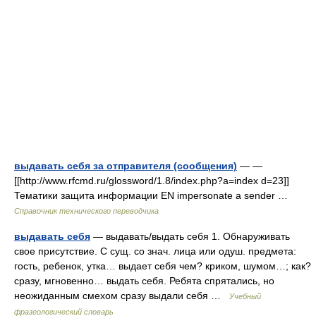
выдавать себя за отправителя (сообщения)
— —
[[http://www.rfcmd.ru/glossword/1.8/index.php?a=index d=23]]
Тематики защита информации EN impersonate a sender …
Справочник технического переводчика
выдавать себя
— выдавать/выдать себя 1. Обнаруживать
свое присутствие. С сущ. со знач. лица или одуш. предмета:
гость, ребенок, утка… выдает себя чем? криком, шумом…; как?
сразу, мгновенно… выдать себя. Ребята спрятались, но
неожиданным смехом сразу выдали себя …
Учебный
фразеологический словарь