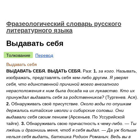
Фразеологический словарь русского
литературного языка
Выдавать себя
Толкование
Перевод
Выдавать себя
ВЫДАВАТЬ СЕБЯ. ВЫДАТЬ СЕБЯ.
Разг.
1.
за кого
. Называть,
изображать, представлять себя кем-либо другим.
Я уверял
себя, что единственной причиной моего внезапного
нерасположения к ним была досада на их лукавство. Кто их
принуждал выдавать себя за родственников?
(Тургенев. Ася).
2.
Обнаруживать своё присутствие.
Около воды по опушкам
держались китайские иволги и сибирские соловьи. Они
выдавали себя своим пением
(Арсеньев. По Уссурийской
тайге).
3.
Обнаруживать свою причастность к чему-либо. —
Ты
лжёшь и дразнишь меня, чтоб я себя выдал. — Да уж больше
нельзя себя выдать, батюшка Родион Романыч. Ведь вы в