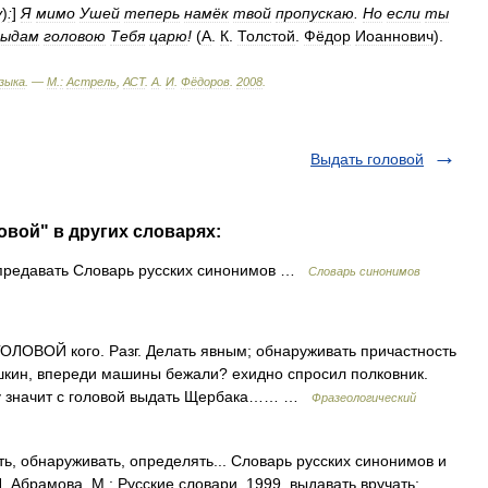
у
)
:
]
Я
мимо
Ушей
теперь
намёк
твой
пропускаю
.
Но
если
ты
выдам
головою
Тебя
царю
!
(
А
.
К
.
Толстой
.
Фёдор
Иоаннович
).
зыка
. —
М
.
:
Астрель
,
АСТ
.
А
.
И
.
Фёдоров
.
2008
.
Выдать головой
овой" в других словарях:
 предавать Словарь русских синонимов …
Словарь синонимов
ОЛОВОЙ кого. Разг. Делать явным; обнаруживать причастность
ешкин, впереди машины бежали? ехидно спросил полковник.
вду значит с головой выдать Щербака…… …
Фразеологический
ь, обнаруживать, определять... Словарь русских синонимов и
. Абрамова, М.: Русские словари, 1999. выдавать вручать;