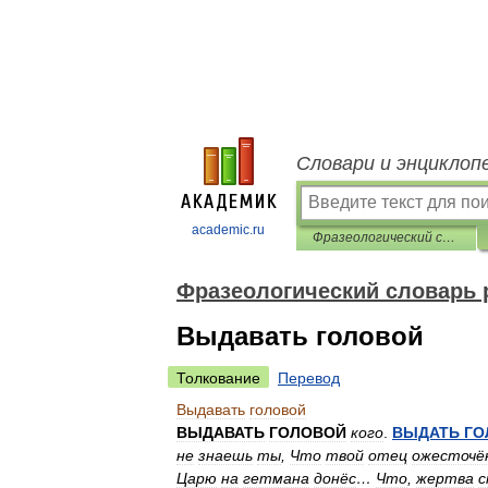
Словари и энциклоп
academic.ru
Фразеологический словарь русского литературного языка
Фразеологический словарь 
Выдавать головой
Толкование
Перевод
Выдавать
головой
ВЫДАВАТЬ
ГОЛОВОЙ
кого
.
ВЫДАТЬ
ГО
не
знаешь
ты
,
Что
твой
отец
ожесточё
Царю
на
гетмана
донёс
…
Что
,
жертва
с