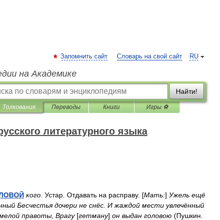
Запомнить сайт
Словарь на свой сайт
RU
едии на Академике
Найти!
Толкования
Переводы
Книги
Игры ⚽
русского литературного языка
ЛОВОЙ
кого
.
Устар
.
Отдавать
на
расправу
. [
Мать:
]
Ужель
ещё
нный
Бесчестья
дочери
не
снёс
.
И
жаждой
мести
увлечённый
мелой
правоты
,
Врагу
[
гетману
]
он
выдан
головою
(
Пушкин
.