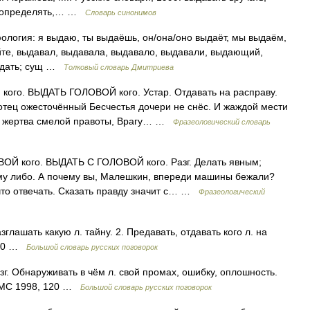
ь, определять,… …
Словарь синонимов
рфология: я выдаю, ты выдаёшь, он/она/оно выдаёт, мы выдаём,
йте, выдавал, выдавала, выдавало, выдавали, выдающий,
выдать; сущ …
Толковый словарь Дмитриева
го. ВЫДАТЬ ГОЛОВОЙ кого. Устар. Отдавать на расправу.
 отец ожесточённый Бесчестья дочери не снёс. И жаждой мести
, жертва смелой правоты, Врагу… …
Фразеологический словарь
 кого. ВЫДАТЬ С ГОЛОВОЙ кого. Разг. Делать явным;
ему либо. А почему вы, Малешкин, впереди машины бежали?
 что отвечать. Сказать правду значит с… …
Фразеологический
зглашать какую л. тайну. 2. Предавать, отдавать кого л. на
 120 …
Большой словарь русских поговорок
г. Обнаруживать в чём л. свой промах, ошибку, оплошность.
 БМС 1998, 120 …
Большой словарь русских поговорок