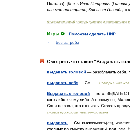
Полтава
). [
Князь
Иван
Петрович
(
Головин
его
мне
повторишь
,
Как
свят
Господь
,
я
Фразеологический
словарь
русского
литературного
я
Игры ⚽
Поможем сделать НИР
Без выгреба
Смотреть что такое "Выдавать гол
выдавать головой
— разоблачать себя,
выдавать себя
— См …
Словарь синонимов
Выдавать с головой
— кого. ВЫДАТЬ С Г
кого либо к чему либо. А почему вы, Мал
Саня не знал, что отвечать. Сказать пра
словарь русского литературного языка
выдавать
— См. высказывать(ся), изменят
сходных по смыслу выражений. под. ред. Н