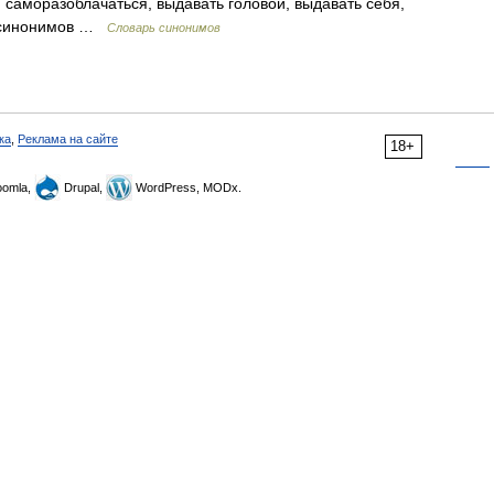
 саморазоблачаться, выдавать головой, выдавать себя,
х синонимов …
Словарь синонимов
ка
,
Реклама на сайте
18+
omla,
Drupal,
WordPress, MODx.