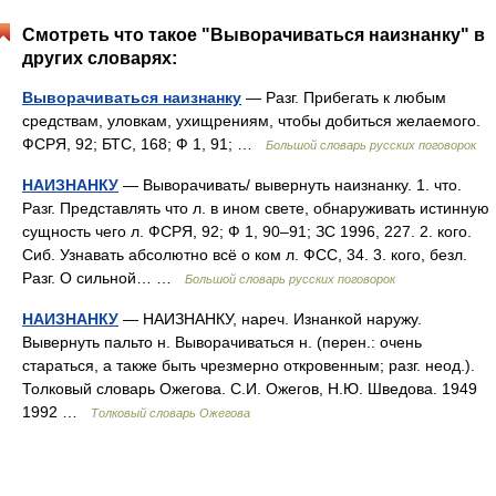
Смотреть что такое "Выворачиваться наизнанку" в
других словарях:
Выворачиваться наизнанку
— Разг. Прибегать к любым
средствам, уловкам, ухищрениям, чтобы добиться желаемого.
ФСРЯ, 92; БТС, 168; Ф 1, 91; …
Большой словарь русских поговорок
НАИЗНАНКУ
— Выворачивать/ вывернуть наизнанку. 1. что.
Разг. Представлять что л. в ином свете, обнаруживать истинную
сущность чего л. ФСРЯ, 92; Ф 1, 90–91; ЗС 1996, 227. 2. кого.
Сиб. Узнавать абсолютно всё о ком л. ФСС, 34. 3. кого, безл.
Разг. О сильной… …
Большой словарь русских поговорок
НАИЗНАНКУ
— НАИЗНАНКУ, нареч. Изнанкой наружу.
Вывернуть пальто н. Выворачиваться н. (перен.: очень
стараться, а также быть чрезмерно откровенным; разг. неод.).
Толковый словарь Ожегова. С.И. Ожегов, Н.Ю. Шведова. 1949
1992 …
Толковый словарь Ожегова