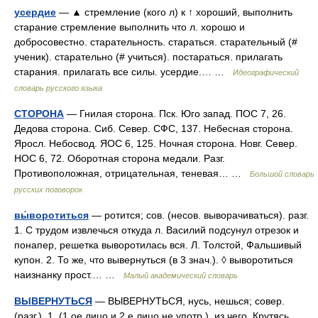
усердие
— ▲ стремление (кого л) к ↑ хороший, выполнить
старание стремление выполнить что л. хорошо и
добросовестно. старательность. стараться. старательный (#
ученик). старательно (# учиться). постараться. прилагать
старания. прилагать все силы. усердие.… …
Идеографический
словарь русского языка
СТОРОНА
— Гнилая сторона. Пск. Юго запад. ПОС 7, 26.
Дедова сторона. Сиб. Север. СФС, 137. Небесная сторона.
Яросл. Небосвод. ЯОС 6, 125. Ночная сторона. Новг. Север.
НОС 6, 72. Оборотная сторона медали. Разг.
Противоположная, отрицательная, теневая… …
Большой словарь
русских поговорок
вы́воротиться
— ротится; сов. (несов. выворачиваться). разг.
1. С трудом извлечься откуда л. Василий подсунул отрезок и
понапер, решетка выворотилась вся. Л. Толстой, Фальшивый
купон. 2. То же, что вывернуться (в 3 знач.). ◊ выворотиться
наизнанку прост.… …
Малый академический словарь
ВЫВЕРНУТЬСЯ
— ВЫВЕРНУТЬСЯ, нусь, нешься; совер.
(разг.). 1. (1 ое лицо и 2 е лицо не употр.), из чего. Крутясь,