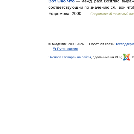
Вот Оно Что
— межд. разг. Возглас, выр
соответствующий по значению сл.: вон что!
Ефремова. 2000 …
Современный толковый сло
© Академик, 2000-2026
Обратная связь:
Техподдерж
👣 Путешествия
Экспорт словарей на сайты
, сделанные на PHP,
Jo