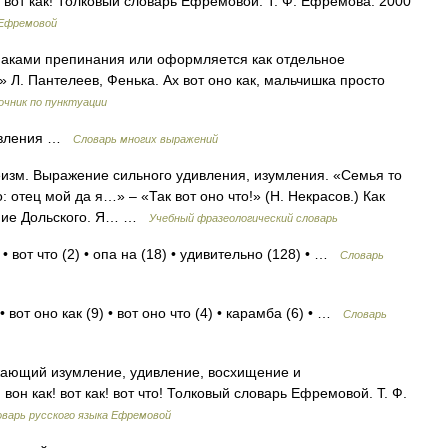
! вот как! Толковый словарь Ефремовой. Т. Ф. Ефремова. 2000
 Ефремовой
аками препинания или оформляется как отдельное
!» Л. Пантелеев, Фенька. Ах вот оно как, мальчишка просто
очник по пунктуации
дивления …
Словарь многих выражений
Неизм. Выражение сильного удивления, изумления. «Семья то
: отец мой да я…» – «Так вот оно что!» (Н. Некрасов.) Как
ание Дольского. Я… …
Учебный фразеологический словарь
• вот что (2) • опа на (18) • удивительно (128) • …
Словарь
 вот оно как (9) • вот оно что (4) • карамба (6) • …
Словарь
жающий изумление, удивление, восхищение и
вон как! вот как! вот что! Толковый словарь Ефремовой. Т. Ф.
варь русского языка Ефремовой