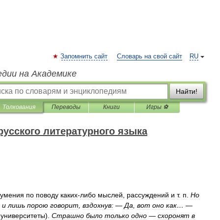
Запомнить сайт
Словарь на свой сайт
RU
едии на Академике
Найти!
Толкования
Переводы
Книги
Игры ⚽
русского литературного языка
оумения
по
поводу
каких
-
либо
мыслей
,
рассуждений
и
т
.
п
.
Но
,
и
лишь
порою
говорит
,
вздохнув:
—
Да
,
вот
оно
как
… —
университеты
).
Страшно
было
только
одно
—
схоронят
в