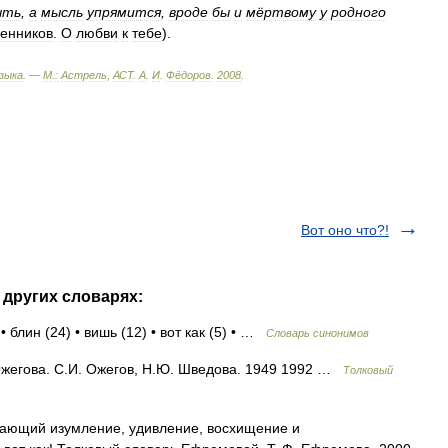
ыть
,
а
мысль
упрямится
,
вроде
бы
и
мёртвому
у
родного
енников
.
О
любви
к
тебе
).
зыка
. —
М
.
:
Астрель
,
АСТ
.
А
.
И
.
Фёдоров
.
2008
.
Вот оно что?!
 других словарях:
 блин (24) • вишь (12) • вот как (5) • …
Словарь синонимов
жегова. С.И. Ожегов, Н.Ю. Шведова. 1949 1992 …
Толковый
жающий изумление, удивление, восхищение и