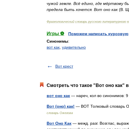
чужой
земле
.
Всё
едино
,
где
мёртвому
б
предела
быть
хочется
.
Вот
оно
как
(
В
.
Щ
Фразеологический
словарь
русского
литературного
я
Игры ⚽
Поможем написать курсовую
Синонимы
:
вот как
,
удивительно
Вот крест
Смотреть что такое "Вот оно как" в
вот оно как
— нареч, кол во синонимов: 9 •
Вот (оно) как!
— ВОТ Толковый словарь О
словарь Ожегова
Вот Оно Как
— межд. разг. Возглас, выра