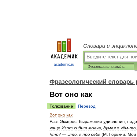
Словари и энциклоп
academic.ru
Фразеологический словарь русского литературного языка
Фразеологический словарь 
Вот оно как
Толкование
Перевод
Вот
оно
как
Разг
.
Экспрес
.
Выражение
удивления
,
нед
чаще
Изот
сидит
молча
,
думая
о
чём
-
то
Что
? —
Это
,
я
про
себя
(
М
.
Горький
.
Мои