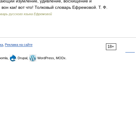
ажающий изумление, удивление, восхищение и
 вон как! вот что! Толковый словарь Ефремовой. Т. Ф.
варь русского языка Ефремовой
ка
,
Реклама на сайте
18+
omla,
Drupal,
WordPress, MODx.