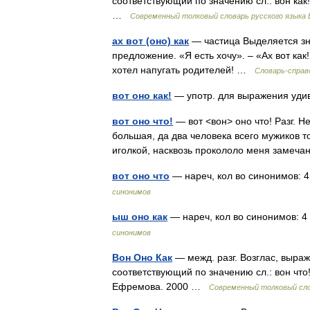
соответствующий по значению сл.: вон как
…
Современный толковый словарь русского языка
ах вот (оно) как
— частица Выделяется зн
предложение. «Я есть хочу». – «Ах вот как
хотел напугать родителей! …
Словарь-справ
вот оно как!
— употр. для выражения у
вот оно что!
— вот <вон> оно что! Разг. 
большая, да два человека всего мужиков то
иголкой, насквозь прокололо меня замеч
вот оно что
— нареч, кол во синонимов: 4 
синонимов
ыш оно как
— нареч, кол во синонимов: 4 •
синонимов
Вон Оно Как
— межд. разг. Возглас, выра
соответствующий по значению сл.: вон что! 
Ефремова. 2000 …
Современный толковый сло