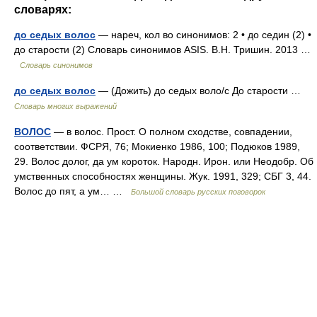
словарях:
до седых волос
— нареч, кол во синонимов: 2 • до седин (2) •
до старости (2) Словарь синонимов ASIS. В.Н. Тришин. 2013 …
Словарь синонимов
до седых волос
— (Дожить) до седых воло/с До старости …
Словарь многих выражений
ВОЛОС
— в волос. Прост. О полном сходстве, совпадении,
соответствии. ФСРЯ, 76; Мокиенко 1986, 100; Подюков 1989,
29. Волос долог, да ум короток. Народн. Ирон. или Неодобр. Об
умственных способностях женщины. Жук. 1991, 329; СБГ 3, 44.
Волос до пят, а ум… …
Большой словарь русских поговорок