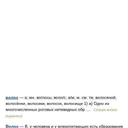
волос
— а; мн. во/лосы, воло/с, а/м; м. см. тж. волосяной,
волосёнки, волосики, волосок, волосище 1) а) Одно из
многочисленных роговых нитевидных обр …
Словарь многих
выражений
Волос
— В. у человека и у млекопитающих есть образование