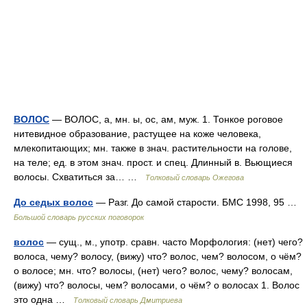
ВОЛОС
— ВОЛОС, а, мн. ы, ос, ам, муж. 1. Тонкое роговое
нитевидное образование, растущее на коже человека,
млекопитающих; мн. также в знач. растительности на голове,
на теле; ед. в этом знач. прост. и спец. Длинный в. Вьющиеся
волосы. Схватиться за… …
Толковый словарь Ожегова
До седых волос
— Разг. До самой старости. БМС 1998, 95 …
Большой словарь русских поговорок
волос
— сущ., м., употр. сравн. часто Морфология: (нет) чего?
волоса, чему? волосу, (вижу) что? волос, чем? волосом, о чём?
о волосе; мн. что? волосы, (нет) чего? волос, чему? волосам,
(вижу) что? волосы, чем? волосами, о чём? о волосах 1. Волос
это одна …
Толковый словарь Дмитриева