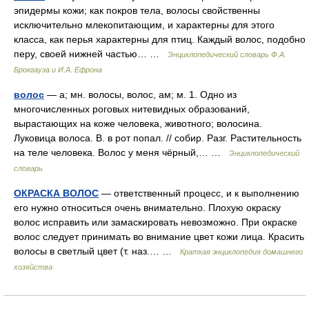
эпидермы кожи; как покров тела, волосы свойственны
исключительно млекопитающим, и характерны для этого
класса, как перья характерны для птиц. Каждый волос, подобно
перу, своей нижней частью… …
Энциклопедический словарь Ф.А.
Брокгауза и И.А. Ефрона
волос
— а; мн. волосы, волос, ам; м. 1. Одно из
многочисленных роговых нитевидных образований,
вырастающих на коже человека, животного; волосина.
Луковица волоса. В. в рот попал. // собир. Разг. Растительность
на теле человека. Волос у меня чёрный,… …
Энциклопедический
словарь
ОКРАСКА ВОЛОС
— ответственный процесс, и к выполнению
его нужно относиться очень внимательно. Плохую окраску
волос исправить или замаскировать невозможно. При окраске
волос следует принимать во внимание цвет кожи лица. Красить
волосы в светлый цвет (т. наз.… …
Краткая энциклопедия домашнего
хозяйства