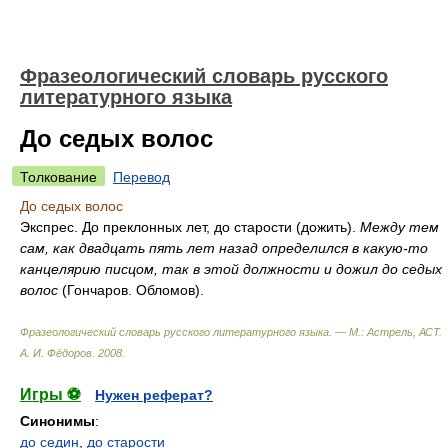
Фразеологический словарь русского
литературного языка
До седых волос
Толкование
Перевод
До седых волос
Экспрес. До преклонных лет, до старости (дожить).
Между тем
сам, как двадцать пять лет назад определился в какую-то
канцелярию писцом, так в этой должности и дожил до седых
волос
(Гончаров. Обломов).
Фразеологический словарь русского литературного языка. — М.: Астрель, АСТ
.
А. И. Фёдоров
.
2008
.
Игры ⚽
Нужен реферат?
Синонимы
:
до седин
,
до старости