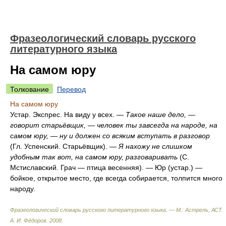
Фразеологический словарь русского
литературного языка
На самом юру
Толкование
Перевод
На самом юру
Устар. Экспрес. На виду у всех. —
Такое наше дело, —
говорит старьёвщик, — человек ты завсегда на народе, на
самом юру, — ну и должен со всяким вступать в разговор
(Гл. Успенский. Старьёвщик). —
Я нахожу не слишком
удобным так вот, на самом юру, разговаривать
(С.
Мстиславский. Грач — птица весенняя). — Юр (устар.) —
бойкое, открытое место, где всегда собирается, толпится много
народу.
Фразеологический словарь русского литературного языка. — М.: Астрель, АСТ
.
А. И. Фёдоров
.
2008
.