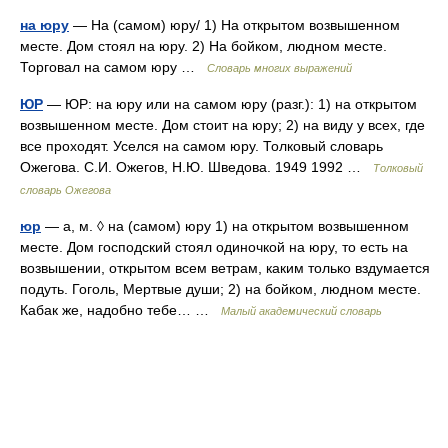
на юру
— На (самом) юру/ 1) На открытом возвышенном
месте. Дом стоял на юру. 2) На бойком, людном месте.
Торговал на самом юру …
Словарь многих выражений
ЮР
— ЮР: на юру или на самом юру (разг.): 1) на открытом
возвышенном месте. Дом стоит на юру; 2) на виду у всех, где
все проходят. Уселся на самом юру. Толковый словарь
Ожегова. С.И. Ожегов, Н.Ю. Шведова. 1949 1992 …
Толковый
словарь Ожегова
юр
— а, м. ◊ на (самом) юру 1) на открытом возвышенном
месте. Дом господский стоял одиночкой на юру, то есть на
возвышении, открытом всем ветрам, каким только вздумается
подуть. Гоголь, Мертвые души; 2) на бойком, людном месте.
Кабак же, надобно тебе… …
Малый академический словарь