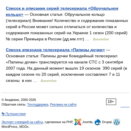
Список и описание серий телесериала «Обручальное
кольцо»
— Основная статья: Обручальное кольцо
(телесериал) Внимание! Количество и содержание показанных
серий в России может сильно отличаться от количества и
содержания показанных серий на Украине 1 сезон (200 серий)
№ серии Премьера в России (дд.мм.гггг) …
Википедия
Список эпизодов телесериала «Папины дочки»
—
Основная статья: Папины дочки Комедийный телесериал
«Папины дочки» транслируется на канале СТС с 3 сентября
2007 года. На данный момент вышло 19 сезонов 390 серий (в
каждом сезоне по 20 серий, исключение составляют 7 и 11
сезоны в них …
Википедия
© Академик, 2000-2026
18+
Обратная связь:
Техподдержка
,
Реклама на сайте
👣 Путешествия
Экспорт словарей на сайты
, сделанные на PHP,
Joomla,
Drupal,
WordPress, MODx.