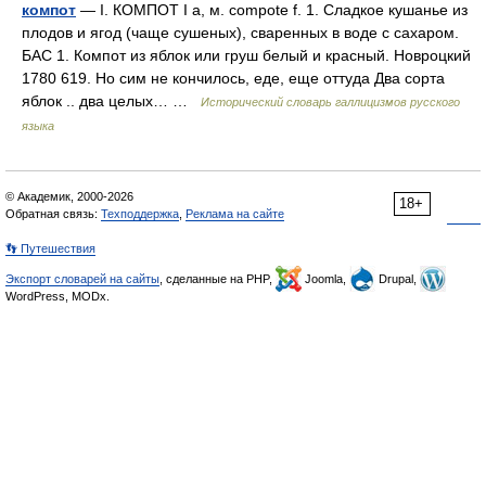
компот
— I. КОМПОТ I а, м. compote f. 1. Сладкое кушанье из
плодов и ягод (чаще сушеных), сваренных в воде с сахаром.
БАС 1. Компот из яблок или груш белый и красный. Новроцкий
1780 619. Но сим не кончилось, еде, еще оттуда Два сорта
яблок .. два целых… …
Исторический словарь галлицизмов русского
языка
© Академик, 2000-2026
18+
Обратная связь:
Техподдержка
,
Реклама на сайте
👣 Путешествия
Экспорт словарей на сайты
, сделанные на PHP,
Joomla,
Drupal,
WordPress, MODx.