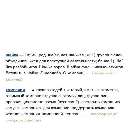
шайка
— I и; мн. род. ша/ек, дат. ша/йкам; ж. 1) группа людей,
объединившихся для преступной деятельности; банда 1) Ша/
йка разбойников. Ша/йка воров. Ша/йка фальшивомонетчиков.
Вступить в шайку. 2) неодобр. О компани …
Словарь многих
выражений
компания
— ▲ группа людей ↑ который, иметь знакомство,
взаимный компания группа знакомых лиц; группа лиц,
проводящих вместе время (веселая #). составить компанию
кому. за компанию. для компании. поддержать компанию.
честная компания. компанией. теплая… …
Идеографический
словарь русского языка