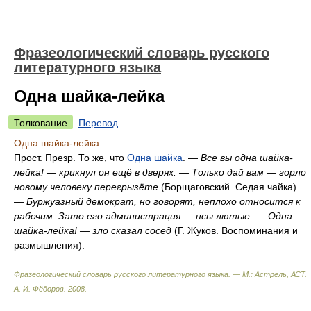
Фразеологический словарь русского
литературного языка
Одна шайка-лейка
Толкование
Перевод
Одна шайка-лейка
Прост. Презр. То же, что
Одна шайка
. —
Все вы одна шайка-
лейка! — крикнул он ещё в дверях. — Только дай вам — горло
новому человеку перегрызёте
(Борщаговский. Седая чайка).
—
Буржуазный демократ, но говорят, неплохо относится к
рабочим. Зато его администрация — псы лютые. — Одна
шайка-лейка! — зло сказал сосед
(Г. Жуков. Воспоминания и
размышления).
Фразеологический словарь русского литературного языка. — М.: Астрель, АСТ
.
А. И. Фёдоров
.
2008
.