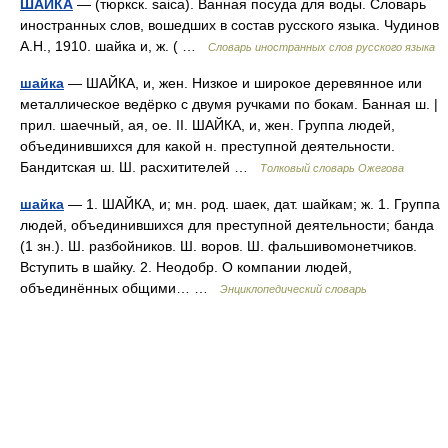
ШАЙКА
— (тюркск. saica). Ванная посуда для воды. Словарь
иностранных слов, вошедших в состав русского языка. Чудинов
А.Н., 1910. шайка и, ж. ( …
Словарь иностранных слов русского языка
шайка
— ШАЙКА, и, жен. Низкое и широкое деревянное или
металлическое ведёрко с двумя ручками по бокам. Банная ш. |
прил. шаечный, ая, ое. II. ШАЙКА, и, жен. Группа людей,
объединившихся для какой н. преступной деятельности.
Бандитская ш. Ш. расхитителей …
Толковый словарь Ожегова
шайка
— 1. ШАЙКА, и; мн. род. шаек, дат. шайкам; ж. 1. Группа
людей, объединившихся для преступной деятельности; банда
(1 зн.). Ш. разбойников. Ш. воров. Ш. фальшивомонетчиков.
Вступить в шайку. 2. Неодобр. О компании людей,
объединённых общими… …
Энциклопедический словарь